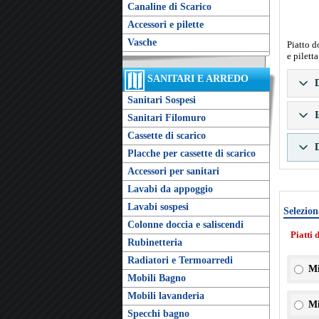
Canaline di Scarico
Accessori e pilette
Vasche
Piatto d
e pilett
SANITARI E ARREDO
D
Sanitari Sospesi
I
Sanitari Filomuro
Cassette di scarico
D
Placche per cassette di scarico
Accessori per sanitari
Lavabi da appoggio
Lavabi sospesi
Selezion
Colonne doccia e saliscendi
Piatti 
Rubinetteria
Radiatori e Termoarredi
Mi
Mobili Bagno
Mobili lavanderia
Mi
Specchi bagno