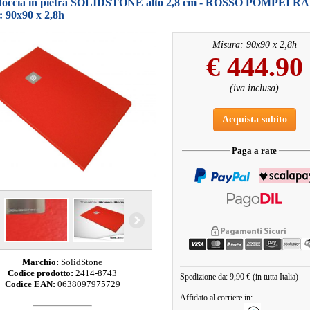
 doccia in pietra SOLIDSTONE alto 2,8 cm - ROSSO POMPEI RA
: 90x90 x 2,8h
Misura: 90x90 x 2,8h
€
444.90
(iva inclusa)
Acquista subito
Paga a rate
Marchio:
SolidStone
Codice prodotto:
2414-8743
Spedizione da: 9,90 € (in tutta Italia)
Codice EAN:
0638097975729
Affidato al corriere in: