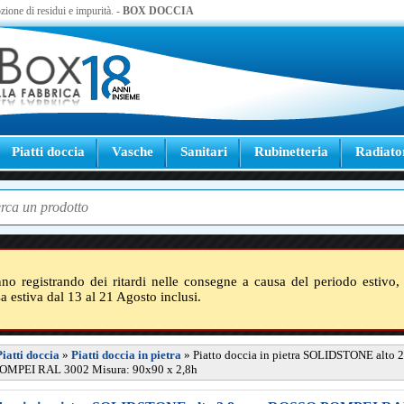
zione di residui e impurità. -
BOX DOCCIA
Piatti doccia
Vasche
Sanitari
Rubinetteria
Radiato
nno registrando dei ritardi nelle consegne a causa del periodo estivo, 
sa estiva dal 13 al 21 Agosto inclusi.
Piatti doccia
»
Piatti doccia in pietra
»
Piatto doccia in pietra SOLIDSTONE alto 2
MPEI RAL 3002 Misura: 90x90 x 2,8h