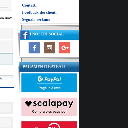
Contatti
Feedback dei clienti
aio inox
Segnala reclamo
I NOSTRI SOCIAL
PAGAMENTI RATEALI
RA