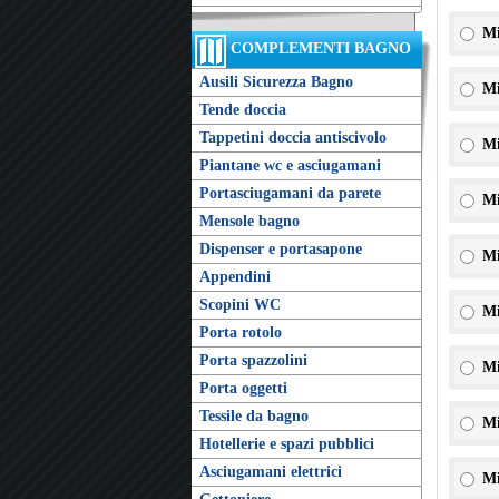
Mi
COMPLEMENTI BAGNO
Ausili Sicurezza Bagno
Mi
Tende doccia
Tappetini doccia antiscivolo
Mi
Piantane wc e asciugamani
Portasciugamani da parete
Mi
Mensole bagno
Dispenser e portasapone
Mi
Appendini
Scopini WC
Mi
Porta rotolo
Porta spazzolini
Mi
Porta oggetti
Tessile da bagno
Mi
Hotellerie e spazi pubblici
Asciugamani elettrici
Mi