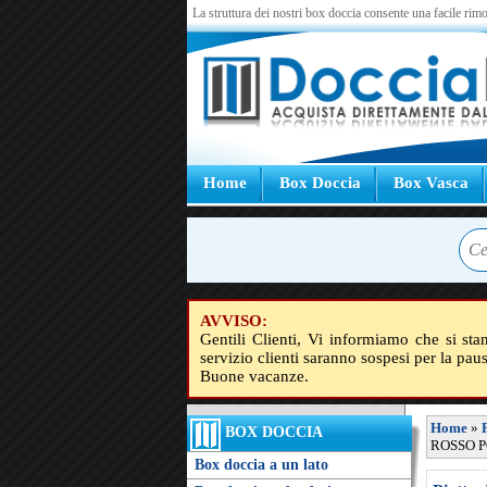
La struttura dei nostri box doccia consente una facile rimo
Home
Box Doccia
Box Vasca
AVVISO:
Gentili Clienti, Vi informiamo che si sta
servizio clienti saranno sospesi per la pau
Buone vacanze.
Home
»
BOX DOCCIA
ROSSO PO
Box doccia a un lato