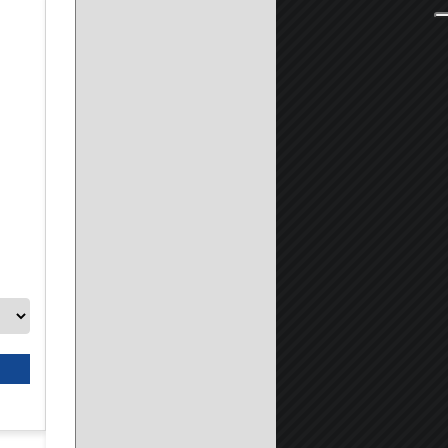
Disco da taglio universale per smerigliatrici angolari - Inox, m
A partire da:
8.90 €
Seleziona prodotto
Scheda prodotto