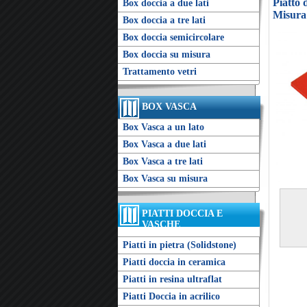
Piatto
Box doccia a due lati
Misura
Box doccia a tre lati
Box doccia semicircolare
Box doccia su misura
Trattamento vetri
BOX VASCA
Box Vasca a un lato
Box Vasca a due lati
Box Vasca a tre lati
Box Vasca su misura
PIATTI DOCCIA E
VASCHE
Piatti in pietra (Solidstone)
Piatti doccia in ceramica
Piatti in resina ultraflat
Piatti Doccia in acrilico