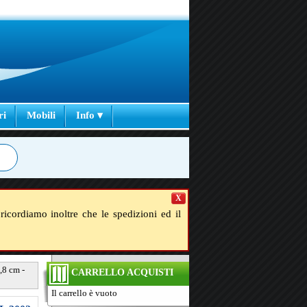
ri
Mobili
Info ▾
X
ricordiamo inoltre che le spedizioni ed il
,8 cm -
CARRELLO ACQUISTI
Il carrello è vuoto