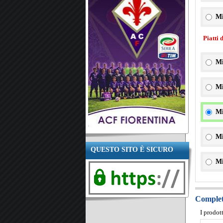
Mi
Piatti 
Mi
Mi
Mi
Mi
QUESTO SITO È SICURO
Mi
Completa
I prodot