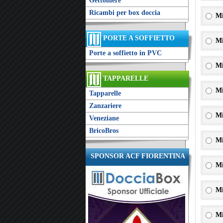
Gettoniere
Ricambi per box doccia
Mi
PORTE A SOFFIETTO
Mi
Porte a soffietto in PVC
Mi
TAPPARELLE
Mi
Tapparelle
Zanzariere
Mi
Veneziane
BricoBros
Mi
SPONSOR ACF FIORENTINA
Mi
Mi
Mi