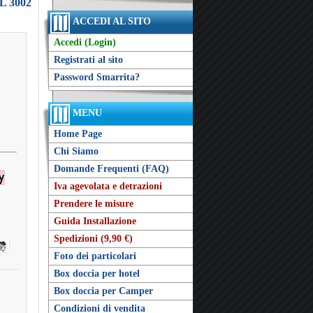
L 3002
ACCEDI AL SITO
Accedi (Login)
Registrati al sito
Password Smarrita?
MENU
Home Page
Chi Siamo
Domande Frequenti (FAQ)
Iva agevolata e detrazioni
Prendere le misure
Guida Installazione
Spedizioni (9,90 €)
Foto dei particolari
Box doccia per hotel
Box doccia per Camper
Condizioni di vendita