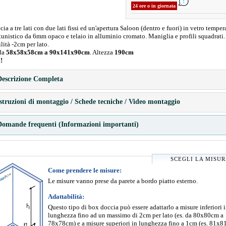
24 ore o in giornata
ia a tre lati con due lati fissi ed un'apertura Saloon (dentro e fuori) in vetro temper
tunistico da 6mm opaco e telaio in alluminio cromato. Maniglia e profili squadrati.
lità -2cm per lato.
da
58x58x58cm a 90x141x90cm
. Altezza
190cm
!
escrizione Completa
struzioni di montaggio / Schede tecniche / Video montaggio
omande frequenti (Informazioni importanti)
SCEGLI LA MISU
Come prendere le misure:
Le misure vanno prese da parete a bordo piatto esterno.
Adattabilità:
Questo tipo di box doccia può essere adattarlo a misure inferiori 
lunghezza fino ad un massimo di 2cm per lato (es. da 80x80cm a
78x78cm) e a misure superiori in lunghezza fino a 1cm (es. 81x8