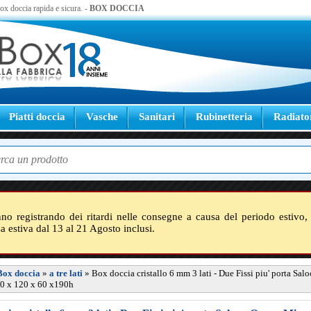
 box doccia rapida e sicura. -
BOX DOCCIA
Piatti doccia
Vasche
Sanitari
Rubinetteria
Radiato
nno registrando dei ritardi nelle consegne a causa del periodo estivo, 
sa estiva dal 13 al 21 Agosto inclusi.
Box doccia
»
a tre lati
»
Box doccia cristallo 6 mm 3 lati - Due Fissi piu' porta Sa
60 x 120 x 60 x190h