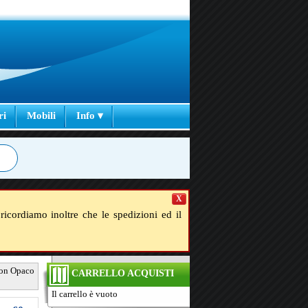
ri
Mobili
Info ▾
X
ricordiamo inoltre che le spedizioni ed il
loon Opaco
CARRELLO ACQUISTI
Il carrello è vuoto