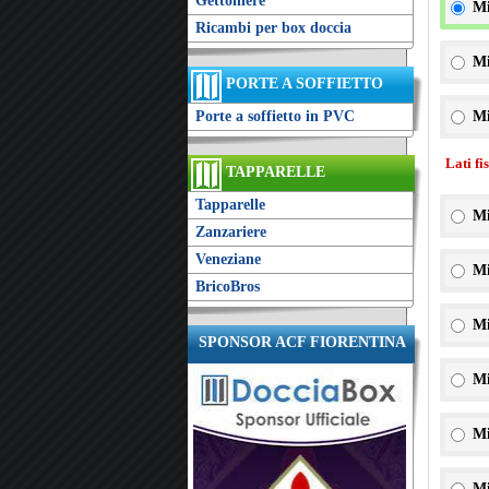
Gettoniere
Mi
Ricambi per box doccia
Mi
PORTE A SOFFIETTO
Porte a soffietto in PVC
Mi
Lati fi
TAPPARELLE
Tapparelle
Mi
Zanzariere
Veneziane
Mi
BricoBros
Mi
SPONSOR ACF FIORENTINA
Mi
Mi
Mi