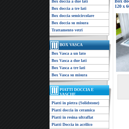
Box doc
Box doccia a due lati
120 x 
Box doccia a tre lati
Box doccia semicircolare
Box doccia su misura
Trattamento vetri
BOX VASCA
Box Vasca a un lato
Box Vasca a due lati
Box Vasca a tre lati
Box Vasca su misura
PIATTI DOCCIA E
VASCHE
Piatti in pietra (Solidstone)
Piatti doccia in ceramica
Piatti in resina ultraflat
Piatti Doccia in acrilico