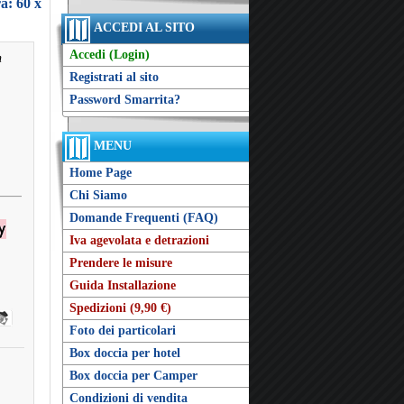
a: 60 x
ACCEDI AL SITO
Accedi (Login)
h
Registrati al sito
Password Smarrita?
MENU
Home Page
Chi Siamo
Domande Frequenti (FAQ)
Iva agevolata e detrazioni
Prendere le misure
Guida Installazione
Spedizioni (9,90 €)
Foto dei particolari
Box doccia per hotel
Box doccia per Camper
Condizioni di vendita