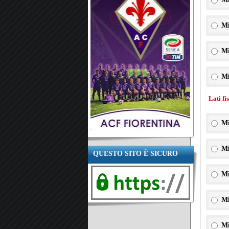
Mi
Mi
Mi
Lati fi
Mi
Mi
QUESTO SITO È SICURO
Mi
Mi
Mi