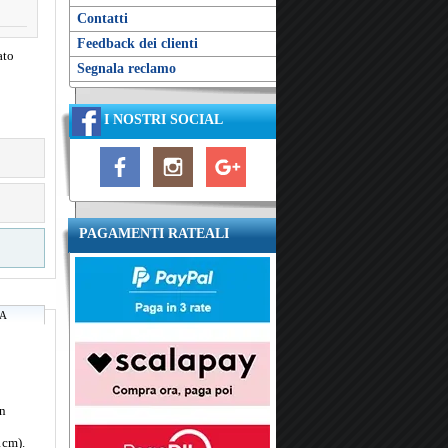
Contatti
Feedback dei clienti
ato
Segnala reclamo
I NOSTRI SOCIAL
PAGAMENTI RATEALI
RA
in
1cm).