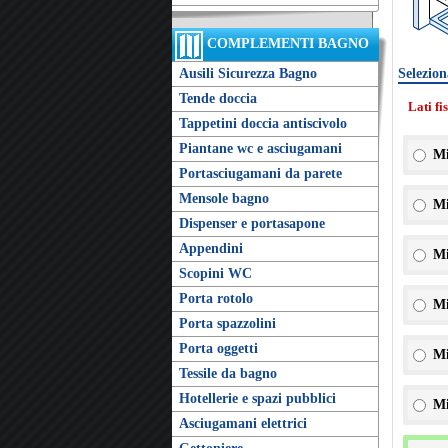
COMPLEMENTI BAGNO
Ausili Sicurezza Bagno
Selezion
Tende doccia
Lati fi
Tappetini doccia antiscivolo
Piantane wc e asciugamani
Mi
Portasciugamani da parete
Mensole bagno
Mi
Dispenser e portasapone
Appendini
Mi
Scopini WC
Porta rotolo
Mi
Porta spazzolini
Porta oggetti
Mi
Tessile da bagno
Hotellerie e spazi pubblici
Mi
Asciugamani elettrici