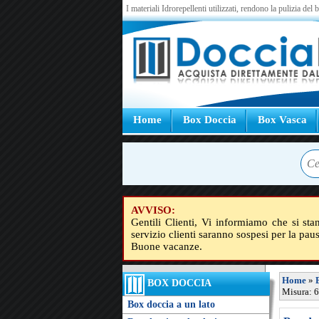
I materiali Idrorepellenti utilizzati, rendono la pulizia del
Home
Box Doccia
Box Vasca
AVVISO:
Gentili Clienti, Vi informiamo che si sta
servizio clienti saranno sospesi per la pau
Buone vacanze.
Home
»
BOX DOCCIA
Misura: 
Box doccia a un lato