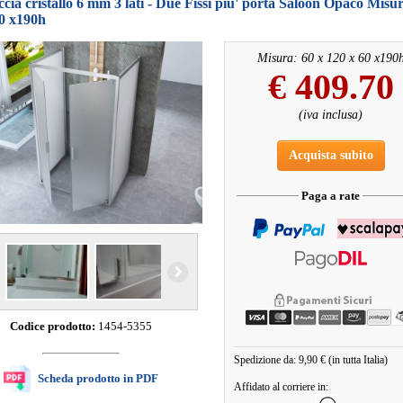
cia cristallo 6 mm 3 lati - Due Fissi piu' porta Saloon Opaco Misur
60 x190h
Misura: 60 x 120 x 60 x190
€
409.70
(iva inclusa)
Acquista subito
Paga a rate
Codice prodotto:
1454-5355
Spedizione da: 9,90 € (in tutta Italia)
Scheda prodotto in PDF
Affidato al corriere in: