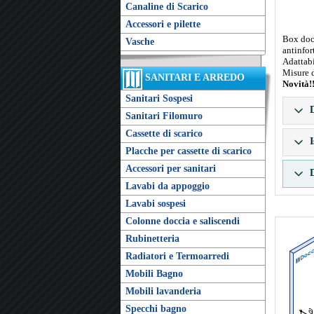
Canaline di Scarico
Accessori e pilette
Box docc
Vasche
antinfor
Adattabi
Misure 
SANITARI E ARREDO
Novità!!
Sanitari Sospesi
D
Sanitari Filomuro
Cassette di scarico
I
Placche per cassette di scarico
Accessori per sanitari
D
Lavabi da appoggio
Lavabi sospesi
Colonne doccia e saliscendi
Rubinetteria
Radiatori e Termoarredi
Mobili Bagno
Mobili lavanderia
Specchi bagno