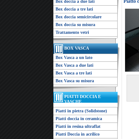
Piatto 
Box doccia a due lati
Box doccia a tre lati
Box doccia semicircolare
Box doccia su misura
Trattamento vetri
BOX VASCA
Box Vasca a un lato
Box Vasca a due lati
Box Vasca a tre lati
Box Vasca su misura
PIATTI DOCCIA E
VASCHE
Piatti in pietra (Solidstone)
Piatti doccia in ceramica
Piatti in resina ultraflat
Piatti Doccia in acrilico