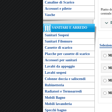
Canaline di Scarico
Accessori e pilette
Piatto d
centrale
Vasche
D
SANITARI E ARREDO
Sanitari Sospesi
Sanitari Filomuro
Selezion
Cassette di scarico
Placche per cassette di scarico
Mi
Accessori per sanitari
Lavabi da appoggio
Mi
Lavabi sospesi
Colonne doccia e saliscendi
Mi
Rubinetteria
Radiatori e Termoarredi
Mi
Mobili Bagno
Mobili lavanderia
Specchi bagno