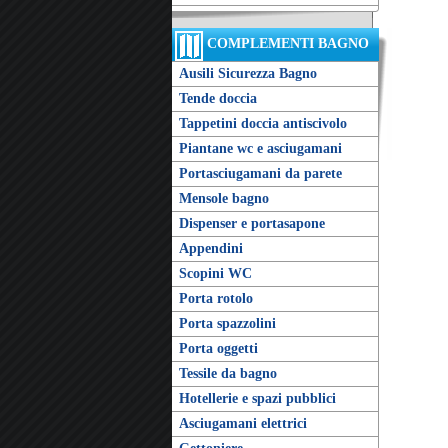
COMPLEMENTI BAGNO
Ausili Sicurezza Bagno
Tende doccia
Tappetini doccia antiscivolo
Piantane wc e asciugamani
Portasciugamani da parete
Mensole bagno
Dispenser e portasapone
Appendini
Scopini WC
Porta rotolo
Porta spazzolini
Porta oggetti
Tessile da bagno
Hotellerie e spazi pubblici
Asciugamani elettrici