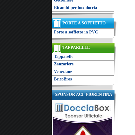
Gettoniere
Ricambi per box doccia
PORTE A SOFFIETTO
Porte a soffietto in PVC
TAPPARELLE
Tapparelle
Zanzariere
Veneziane
BricoBros
SPONSOR ACF FIORENTINA