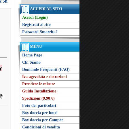
 x 5h
ACCEDI AL SITO
Accedi (Login)
Registrati al sito
Password Smarrita?
MENU
Home Page
Chi Siamo
Domande Frequenti (FAQ)
Iva agevolata e detrazioni
Prendere le misure
Guida Installazione
Spedizioni (9,90 €)
Foto dei particolari
Box doccia per hotel
Box doccia per Camper
Condizioni di vendita