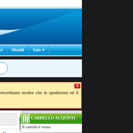
ri
Mobili
Info ▾
X
ricordiamo inoltre che le spedizioni ed il
m
CARRELLO ACQUISTI
Il carrello è vuoto