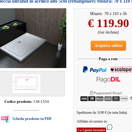
doccia ultraflat in acrilico alto 5cm (rettangolare) Misura: 70 x 110
Misura: 70 x 110 x 5h
€
119.90
(iva inclusa)
Acquista subito
Paga a rate
Codice prodotto:
136-1554
Spedizione da: 9,90 € (in tutta Italia)
Scheda prodotto in PDF
Affidato al corriere in:
1 o 2 giorni lavorativi