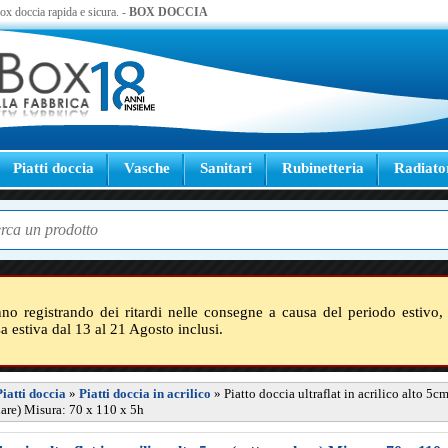
 box doccia rapida e sicura. -
BOX DOCCIA
Piatti doccia
Vasche
Sanitari
Rubinetteria
Radiato
nno registrando dei ritardi nelle consegne a causa del periodo estivo, 
sa estiva dal 13 al 21 Agosto inclusi.
Piatti doccia
»
Piatti doccia in acrilico
»
Piatto doccia ultraflat in acrilico alto 5c
lare) Misura: 70 x 110 x 5h