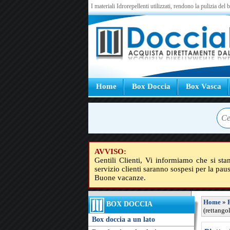
I materiali Idrorepellenti utilizzati, rendono la pulizia del
Home
Box Doccia
Box Vasca
AVVISO:
Gentili Clienti, Vi informiamo che si sta
servizio clienti saranno sospesi per la pau
Buone vacanze.
Home
»
BOX DOCCIA
(rettango
Box doccia a un lato