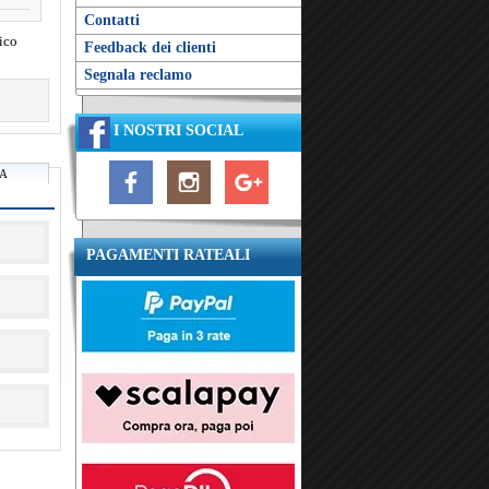
Contatti
rico
Feedback dei clienti
Segnala reclamo
I NOSTRI SOCIAL
RA
PAGAMENTI RATEALI