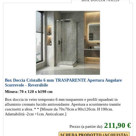
BOX DOCCIA 70X120
Box Doccia Cristallo 6 mm TRASPARENTE Apertura Angolare
Scorrevole - Reversibile
Misura: 70 x 120 x h190 cm
Box doccia in vetro temperato 6 mm trasparente e profili squadrati in
alluminio cromato lucido antiossidante. Apertura a scorrimento tramite
cuscinetti a sfera. * * [Misure da 70x70cm a 90x120cm. H 190cm.
Adattabilità -2cm +1cm. Anticalcare.]
211,90 €
Prezzo (a partire da):
SCHEDA PRODOTTO (ACQUISTA)