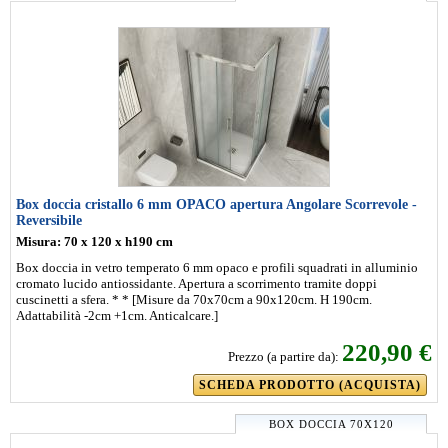
Box doccia cristallo 6 mm OPACO apertura Angolare Scorrevole -
Reversibile
Misura: 70 x 120 x h190 cm
Box doccia in vetro temperato 6 mm opaco e profili squadrati in alluminio
cromato lucido antiossidante. Apertura a scorrimento tramite doppi
cuscinetti a sfera. * * [Misure da 70x70cm a 90x120cm. H 190cm.
Adattabilità -2cm +1cm. Anticalcare.]
220,90 €
Prezzo (a partire da):
SCHEDA PRODOTTO (ACQUISTA)
BOX DOCCIA 70X120