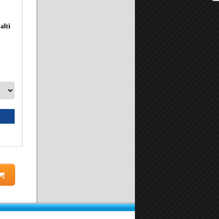
alti
Piatto Doccia in Pietra Marmoresina SOLIDSTONE H 2,8cm -
A partire da:
149.90 €
Seleziona prodotto
Scheda prodotto