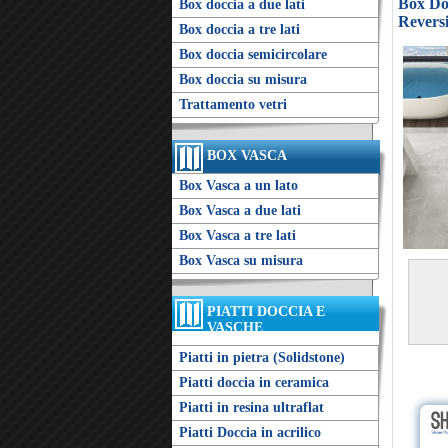
Box Doc
Box doccia a due lati
Reversi
Box doccia a tre lati
Box doccia semicircolare
Box doccia su misura
Trattamento vetri
BOX VASCA
Box Vasca a un lato
Box Vasca a due lati
Box Vasca a tre lati
Box Vasca su misura
PIATTI DOCCIA E
VASCHE
Piatti in pietra (Solidstone)
Piatti doccia in ceramica
Piatti in resina ultraflat
Piatti Doccia in acrilico