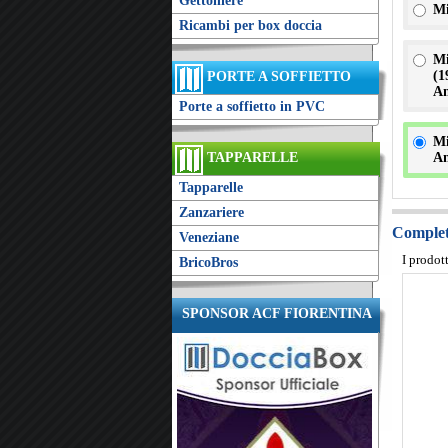
Gettoniere
Mi
Ricambi per box doccia
Mi
(
1
PORTE A SOFFIETTO
An
Porte a soffietto in PVC
Mi
An
TAPPARELLE
Tapparelle
Zanzariere
Completa
Veneziane
I prodot
BricoBros
SPONSOR ACF FIORENTINA