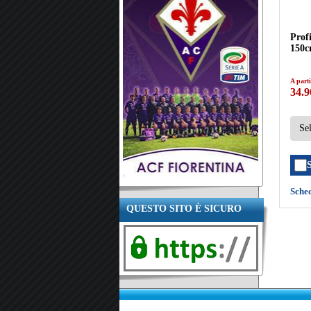
Prof
150
A parti
34.9
Sche
QUESTO SITO È SICURO