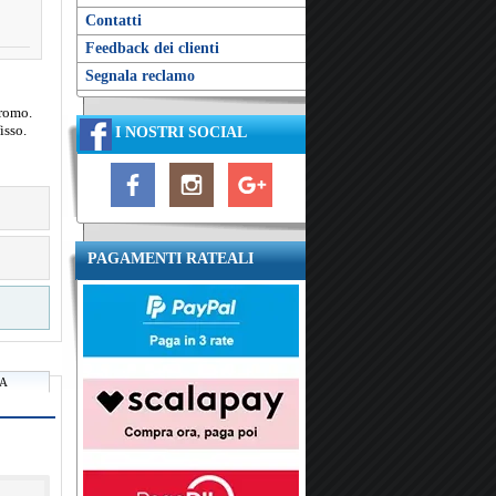
Contatti
Feedback dei clienti
Segnala reclamo
cromo.
isso.
I NOSTRI SOCIAL
PAGAMENTI RATEALI
RA