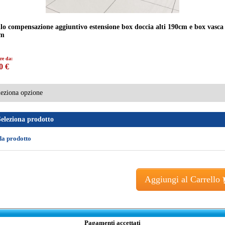
ilo compensazione aggiuntivo estensione box doccia alti 190cm e box vasca 
cm
re da:
0 €
Seleziona prodotto
da prodotto
Aggiungi al Carrello
Pagamenti accettati