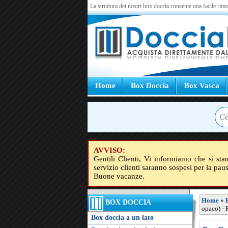
La struttura dei nostri box doccia consente una facile rimo
Home
Box Doccia
Box Vasca
AVVISO:
Gentili Clienti, Vi informiamo che si sta
servizio clienti saranno sospesi per la pau
Buone vacanze.
Home
»
BOX DOCCIA
opaco) - 
Box doccia a un lato