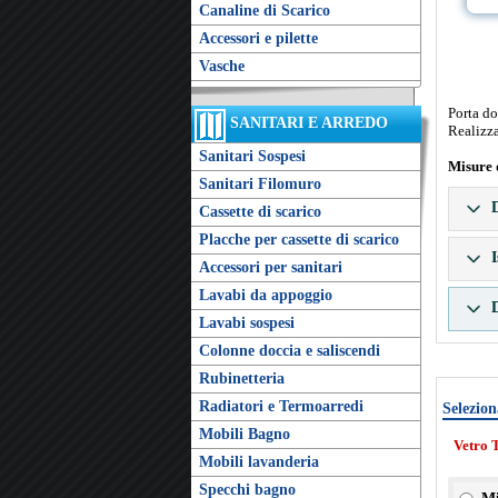
Canaline di Scarico
Accessori e pilette
Vasche
Porta do
SANITARI E ARREDO
Realizza
Sanitari Sospesi
Misure 
Sanitari Filomuro
D
Cassette di scarico
Placche per cassette di scarico
I
Accessori per sanitari
Lavabi da appoggio
D
Lavabi sospesi
Colonne doccia e saliscendi
Rubinetteria
Radiatori e Termoarredi
Selezion
Mobili Bagno
Vetro 
Mobili lavanderia
Specchi bagno