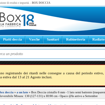
zione di residui e impurità. -
BOX DOCCIA
Piatti doccia
Vasche
Sanitari
Rubinetteria
Radiato
nno registrando dei ritardi nelle consegne a causa del periodo estivo, 
sa estiva dal 13 al 21 Agosto inclusi.
Box doccia
»
a un lato
»
Box Doccia cristallo 6 mm - 1 lato semi battente (trasparen
Reversibile Misura: 130 (127-131) x H190 cm - Opaco @In arrivo a Settembre