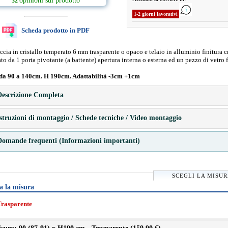
opinioni sul prodotto
32
1-2 giorni lavorativi
Scheda prodotto in PDF
ccia in cristallo temperato 6 mm trasparente o opaco e telaio in alluminio finitura 
to da 1 porta pivotante (a battente) apertura interna o esterna ed un pezzo di vetro f
da 90 a 140cm. H 190cm. Adattabilità -3cm +1cm
escrizione Completa
struzioni di montaggio / Schede tecniche / Video montaggio
omande frequenti (Informazioni importanti)
SCEGLI LA MISU
a la misura
Trasparente