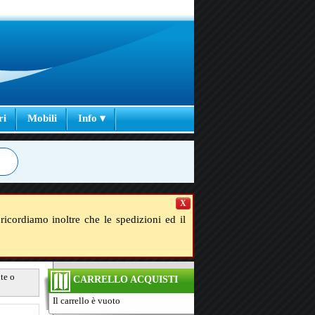
ri
Mobili
Info ▾
X
ricordiamo inoltre che le spedizioni ed il
te o
CARRELLO ACQUISTI
Il carrello è vuoto