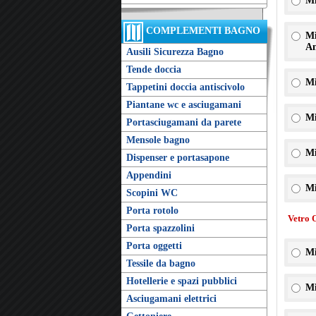
Mi
COMPLEMENTI BAGNO
Mi
An
Ausili Sicurezza Bagno
Tende doccia
Mi
Tappetini doccia antiscivolo
Piantane wc e asciugamani
Mi
Portasciugamani da parete
Mensole bagno
Mi
Dispenser e portasapone
Appendini
Mi
Scopini WC
Porta rotolo
Vetro 
Porta spazzolini
Porta oggetti
Mi
Tessile da bagno
Hotellerie e spazi pubblici
Mi
Asciugamani elettrici