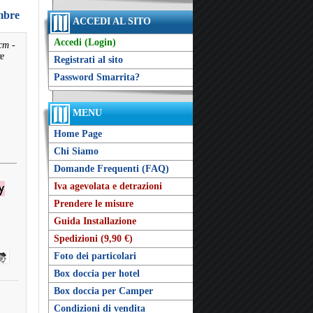
mbre
ACCEDI AL SITO
Accedi (Login)
cm -
e
Registrati al sito
Password Smarrita?
MENU
Home Page
Chi Siamo
Domande Frequenti (FAQ)
Iva agevolata e detrazioni
Prendere le misure
Guida Installazione
Spedizioni (9,90 €)
Foto dei particolari
Box doccia per hotel
Box doccia per Camper
Condizioni di vendita