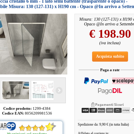
cia cristallo 6 mm - 1 lato semi battente (trasparente o opaco) -
bile Misura: 130 (127-131) x H190 cm - Opaco @In arrivo a Sette
Misura: 130 (127-131) x H190 
Opaco @In arrivo a Settembr
€
198.90
(iva inclusa)
Acquista subito
Paga a rate
Codice prodotto:
1299-4384
Codice EAN:
8056209981536
Spedizione da: 9,90 € (in tutta Italia)
Affidato al corriere in: