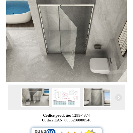
Codice prodotto:
1299-4374
Codice EAN:
8056209980546