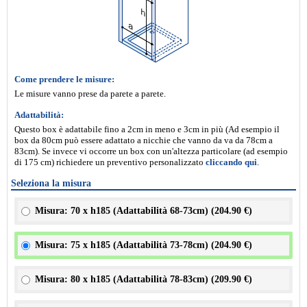
Come prendere le misure:
Le misure vanno prese da parete a parete.
Adattabilità:
Questo box è adattabile fino a 2cm in meno e 3cm in più (Ad esempio il
box da 80cm può essere adattato a nicchie che vanno da va da 78cm a
83cm). Se invece vi occorre un box con un'altezza particolare (ad esempio
di 175 cm) richiedere un preventivo personalizzato
cliccando qui
.
Seleziona la misura
Misura: 70 x h185 (Adattabilità 68-73cm) (
204.90 €
)
Misura: 75 x h185 (Adattabilità 73-78cm) (
204.90 €
)
Misura: 80 x h185 (Adattabilità 78-83cm) (
209.90 €
)