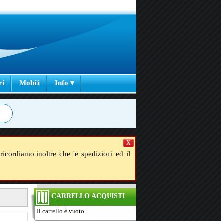
ri
Mobili
Info ▾
X
ricordiamo inoltre che le spedizioni ed il
CARRELLO ACQUISTI
Il carrello è vuoto