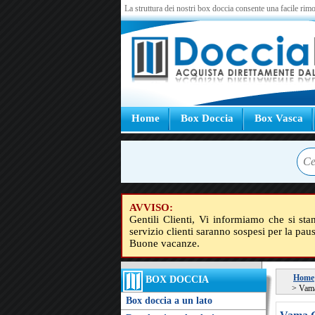
La struttura dei nostri box doccia consente una facile rimo
Home
Box Doccia
Box Vasca
AVVISO:
Gentili Clienti, Vi informiamo che si sta
servizio clienti saranno sospesi per la pau
Buone vacanze.
Home
BOX DOCCIA
>
Vama
Box doccia a un lato