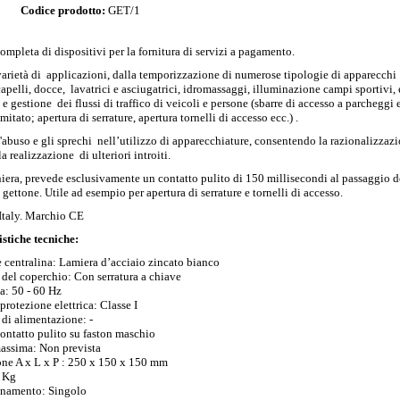
Codice prodotto:
GET/1
pleta di dispositivi per la fornitura di servizi a pagamento.
rietà di applicazioni, dalla temporizzazione di numerose tipologie di apparecchi
apelli, docce, lavatrici e asciugatrici, idromassaggi, illuminazione campi sportivi, e
 e gestione dei flussi di traffico di veicoli e persone (sbarre di accesso a parcheggi 
imitato; apertura di serrature, apertura tornelli di accesso ecc.) .
'abuso e gli sprechi nell’utilizzo di apparecchiature, consentendo la razionalizzaz
la realizzazione di ulteriori introiti.
iera, prevede esclusivamente un contatto pulito di 150 millisecondi al passaggio d
gettone. Utile ad esempio per apertura di serrature e tornelli di accesso.
Italy. Marchio CE
stiche tecniche:
 centralina: Lamiera d’acciaio zincato bianco
del coperchio: Con serratura a chiave
a: 50 - 60 Hz
protezione elettrica: Classe I
di alimentazione: -
ontatto pulito su faston maschio
massima: Non prevista
ne A x L x P : 250 x 150 x 150 mm
0 Kg
namento: Singolo