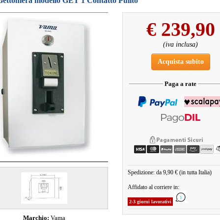
ettoniera modello GET 1 Contatto Pulito
€
239,90
(iva inclusa)
Acquista subito
Paga a rate
Spedizione: da 9,90 € (in tutta Italia)
Affidato al corriere in:
2-3 giorni lavorativi
Marchio:
Vama