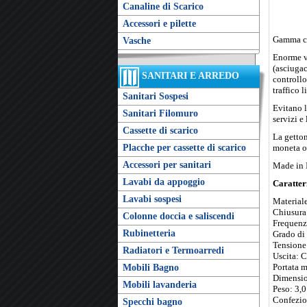
Canaline di Scarico
Accessori e pilette
Gamma com
Vasche
Enorme va
(asciugac
SANITARI E ARREDO
controllo
traffico l
Sanitari Sospesi
Evitano l
Sanitari Filomuro
servizi e 
Cassette di scarico
La getton
Placche per cassette di scarico
moneta o 
Accessori per sanitari
Made in 
Lavabi da appoggio
Caratteri
Lavabi sospesi
Materiale
Chiusura 
Colonne doccia e saliscendi
Frequenz
Rubinetteria
Grado di 
Tensione 
Radiatori e Termoarredi
Uscita: C
Portata 
Mobili Bagno
Dimensio
Mobili lavanderia
Peso: 3,
Confezio
Specchi bagno