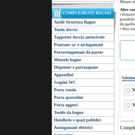
Misure i
Altre car
COMPLEMENTI BAGNO
• Funzion
possibile
Ausili Sicurezza Bagno
da quello
• Non son
Tende doccia
Tappetini doccia antiscivolo
Piantane wc e asciugamani
Portasciugamani da parete
Mensole bagno
Dispenser e portasapone
Appendini
Selezio
Scopini WC
Porta rotolo
V
Porta spazzolini
Porta oggetti
V
Tessile da bagno
Hotellerie e spazi pubblici
Complet
Asciugamani elettrici