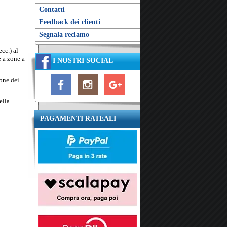
Contatti
Feedback dei clienti
Segnala reclamo
cc.) al
e a zone a
I NOSTRI SOCIAL
ione dei
ella
PAGAMENTI RATEALI