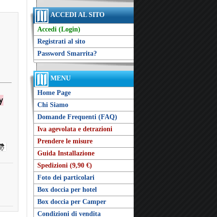
ACCEDI AL SITO
Accedi (Login)
Registrati al sito
Password Smarrita?
MENU
Home Page
Chi Siamo
Domande Frequenti (FAQ)
Iva agevolata e detrazioni
Prendere le misure
Guida Installazione
Spedizioni (9,90 €)
Foto dei particolari
Box doccia per hotel
Box doccia per Camper
Condizioni di vendita