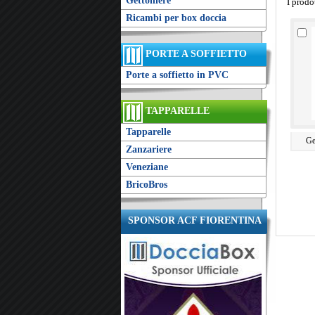
Gettoniere
I prodo
Ricambi per box doccia
PORTE A SOFFIETTO
Porte a soffietto in PVC
TAPPARELLE
Tapparelle
Ge
Zanzariere
Veneziane
BricoBros
SPONSOR ACF FIORENTINA