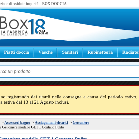
zione di residui e impurità. -
BOX DOCCIA
Piatti doccia
Vasche
Sanitari
Rubinetteria
Radiato
nno registrando dei ritardi nelle consegne a causa del periodo estivo, 
sa estiva dal 13 al 21 Agosto inclusi.
>
Accessori bagno
>
Asciugamani elettrici
>
Gettoniere
 Gettoniera modello GET 1 Contatto Pulito