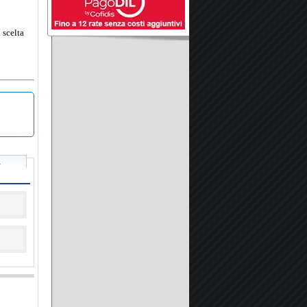
 scelta
A