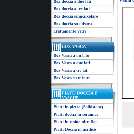
Vama G
Box doccia a due lati
Box doccia a tre lati
Box doccia semicircolare
Box doccia su misura
Trattamento vetri
BOX VASCA
Box Vasca a un lato
Box Vasca a due lati
Box Vasca a tre lati
Box Vasca su misura
PIATTI DOCCIA E
VASCHE
Piatti in pietra (Solidstone)
Piatti doccia in ceramica
Piatti in resina ultraflat
Piatti Doccia in acrilico