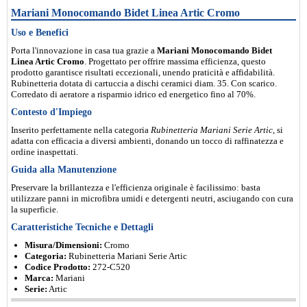
Mariani Monocomando Bidet Linea Artic Cromo
Uso e Benefici
Porta l'innovazione in casa tua grazie a
Mariani Monocomando Bidet
Linea Artic Cromo
. Progettato per offrire massima efficienza, questo
prodotto garantisce risultati eccezionali, unendo praticità e affidabilità.
Rubinetteria dotata di cartuccia a dischi ceramici diam. 35. Con scarico.
Corredato di aeratore a risparmio idrico ed energetico fino al 70%.
Contesto d'Impiego
Inserito perfettamente nella categoria
Rubinetteria Mariani Serie Artic
, si
adatta con efficacia a diversi ambienti, donando un tocco di raffinatezza e
ordine inaspettati.
Guida alla Manutenzione
Preservare la brillantezza e l'efficienza originale è facilissimo: basta
utilizzare panni in microfibra umidi e detergenti neutri, asciugando con cura
la superficie.
Caratteristiche Tecniche e Dettagli
Misura/Dimensioni:
Cromo
Categoria:
Rubinetteria Mariani Serie Artic
Codice Prodotto:
272-C520
Marca:
Mariani
Serie:
Artic