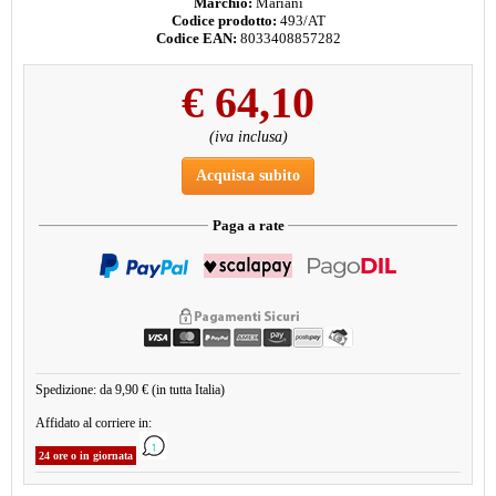
Marchio:
Mariani
Codice prodotto:
493/AT
Codice EAN:
8033408857282
€
64,10
(iva inclusa)
Acquista subito
Paga a rate
Spedizione: da 9,90 € (in tutta Italia)
Affidato al corriere in:
24 ore o in giornata