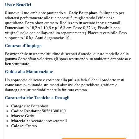
Uso e Benefici
Rinnova il tuo ambiente puntando su
Gedy Portaphon
. Sviluppato per
adattarsi perfettamente alle tue necessità, migliorando l'efficienza
quotidiana. Porta phon cromato. Realizzato in acciaio inox e cromall.
Dimensioni: h 18,2 x l 10,6 x p 16,3 cm. Peso: 0,27 kg. Fissabile con
viti(incluse) o con colla(venduta separatamente). Placca reversibile. Peso
supportato 10 kg. Anni di garanzia: 10.
Contesto d'Impiego
Posizionabile in una moltitudine di scenari d'arredo, questo modello della
gamma
Portaphon
valorizza gli spazi restituendo un ambiente armonioso e
ben strutturato.
Guida alla Manutenzione
Un approccio delicato e costante alla pulizia farà sì che il prodotto resti
come nuovo. evitando strumenti abrasivi che potrebbero graffiare o
danneggiare irrimediabilmente la finitura esterna.
Caratteristiche Tecniche e Dettagli
Categoria:
Portaphon
Codice Prodotto:
50561300100
Marca:
Gedy
Materiale:
Acciaio inox /cromall
Colore:
Cromo