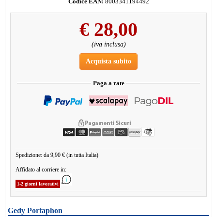
Codice EAN:
8003341194492
€
28,00
(iva inclusa)
Acquista subito
Paga a rate
Spedizione: da 9,90 € (in tutta Italia)
Affidato al corriere in:
1-2 giorni lavorativi
Gedy Portaphon