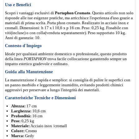
Uso e Benefici
Scopri i vantaggi esclusivi di
Portaphon Cromato
. Questo articolo non solo
risponde alle tue esigenze pratiche, ma arricchisce l'esperienza d'uso grazie a
materiali di prima scelta. Porta phon cromato. Realizzato in acciaio inox e
cromall. Dimensioni: h 17 x l 10,6 x p 16 cm. Peso: 0,25 kg. Fissabile con
viti(incluse) o con colla(venduta separatamente). Peso supportato 10 kg.
Anni di garanzia: 10.
Contesto d'Impiego
Ideale per qualsiasi ambiente domestico o professionale, questo prodotto
della linea
PORTAPHON
trova facile collocazione garantendo sempre un
impatto estetico gradevole e ordinato.
Guida alla Manutenzione
La manutenzione è rapida e semplice: si consiglia di pulire le superfici con
un panno morbido e leggermente inumidito, evitando prodotti chimici
aggressivi per preservare a lungo l'integrità dei materiali.
Caratteristiche Tecniche e Dimensioni
Altezza:
17 cm
Larghezza:
10,6 cm
Profondità:
16 cm
Peso:
0,25 kg
Materiale:
Acciaio inox /cromall
Colore:
Cromo
Marca:
Gedy