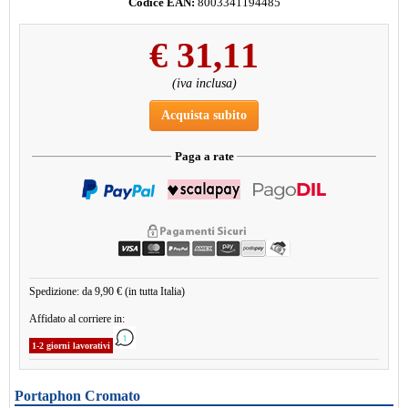
Codice EAN:
8003341194485
€
31,11
(iva inclusa)
Acquista subito
Paga a rate
Spedizione: da 9,90 € (in tutta Italia)
Affidato al corriere in:
1-2 giorni lavorativi
Portaphon Cromato