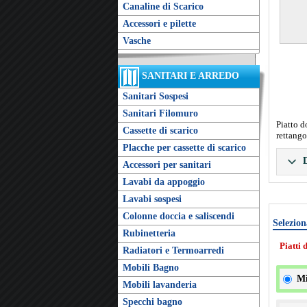
Canaline di Scarico
Accessori e pilette
Vasche
SANITARI E ARREDO
Sanitari Sospesi
Sanitari Filomuro
Piatto d
Cassette di scarico
rettango
Placche per cassette di scarico
D
Accessori per sanitari
Lavabi da appoggio
Lavabi sospesi
Colonne doccia e saliscendi
Selezion
Rubinetteria
Piatti 
Radiatori e Termoarredi
Mobili Bagno
Mi
Mobili lavanderia
Specchi bagno