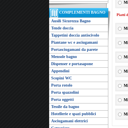
Mi
COMPLEMENTI BAGNO
Piatti 
Ausili Sicurezza Bagno
Tende doccia
Mi
Tappetini doccia antiscivolo
Piantane wc e asciugamani
Mi
Portasciugamani da parete
Mensole bagno
Mi
Dispenser e portasapone
Appendini
Mi
Scopini WC
Porta rotolo
Mi
Porta spazzolini
Porta oggetti
Mi
Tessile da bagno
Hotellerie e spazi pubblici
Mi
Asciugamani elettrici