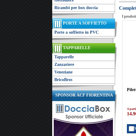
Gettoniere
Ricambi per box doccia
Completa
I prodot
PORTE A SOFFIETTO
Porte a soffietto in PVC
TAPPARELLE
Tapparelle
Zanzariere
Veneziane
BricoBros
Pile
SPONSOR ACF FIORENTINA
A parti
14.9