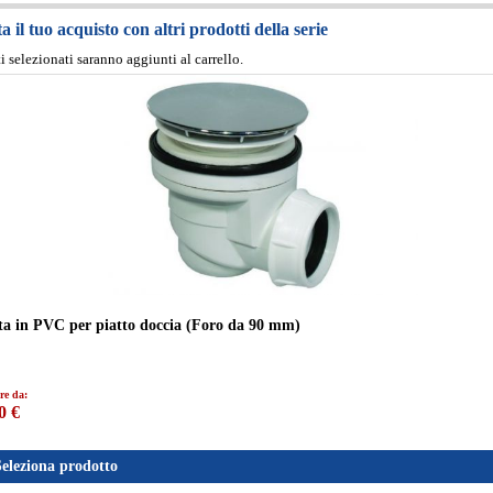
 il tuo acquisto con altri prodotti della serie
ti selezionati saranno aggiunti al carrello.
tta in PVC per piatto doccia (Foro da 90 mm)
re da:
0 €
Seleziona prodotto