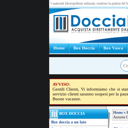
I materiali Idrorepellenti utilizzati, rendono la pulizia del
Home
Box Doccia
Box Vasca
AVVISO:
Gentili Clienti, Vi informiamo che si sta
servizio clienti saranno sospesi per la pau
Buone vacanze.
Home
»
BOX DOCCIA
Azzurra C
Box doccia a un lato