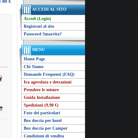
 80 x
ACCEDI AL SITO
Accedi (Login)
Registrati al sito
Password Smarrita?
MENU
Home Page
Chi Siamo
Domande Frequenti (FAQ)
Iva agevolata e detrazioni
Prendere le misure
Guida Installazione
Spedizioni (9,90 €)
Foto dei particolari
Box doccia per hotel
Box doccia per Camper
Condizioni di vendita