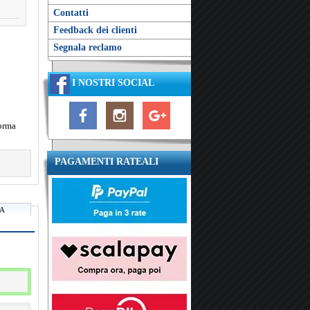
Contatti
Feedback dei clienti
Segnala reclamo
I NOSTRI SOCIAL
Forma
PAGAMENTI RATEALI
RA