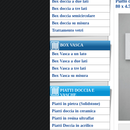
Piatto 
Box doccia a due lati
80 x 4.
Box doccia a tre lati
Box doccia semicircolare
Box doccia su misura
Trattamento vetri
BOX VASCA
Box Vasca a un lato
Box Vasca a due lati
Box Vasca a tre lati
Box Vasca su misura
PIATTI DOCCIA E
VASCHE
Piatti in pietra (Solidstone)
Piatti doccia in ceramica
Piatti in resina ultraflat
Piatti Doccia in acrilico