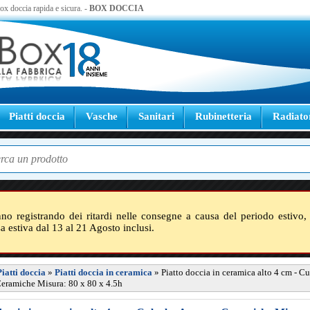
 box doccia rapida e sicura. -
BOX DOCCIA
Piatti doccia
Vasche
Sanitari
Rubinetteria
Radiato
nno registrando dei ritardi nelle consegne a causa del periodo estivo, 
sa estiva dal 13 al 21 Agosto inclusi.
Piatti doccia
»
Piatti doccia in ceramica
»
Piatto doccia in ceramica alto 4 cm - C
eramiche Misura: 80 x 80 x 4.5h