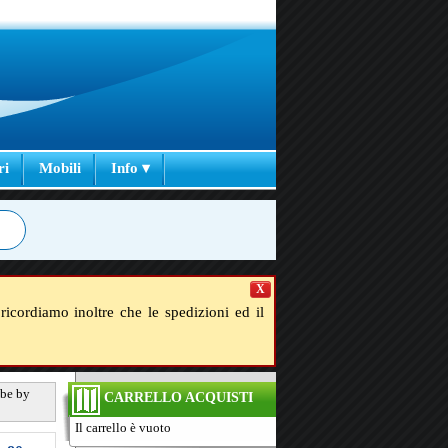
ri
Mobili
Info ▾
X
ricordiamo inoltre che le spedizioni ed il
ube by
CARRELLO ACQUISTI
Il carrello è vuoto