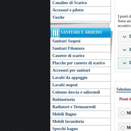
Canaline di Scarico
Accessori e pilette
I piatti
Vasche
Sono ant
accattiv
SANITARI E ARREDO
D
Sanitari Sospesi
Sanitari Filomuro
I
Cassette di scarico
D
Placche per cassette di scarico
Accessori per sanitari
Lavabi da appoggio
Lavabi sospesi
Selezion
Colonne doccia e saliscendi
Piatti 
Rubinetteria
Radiatori e Termoarredi
Mi
Mobili Bagno
Mobili lavanderia
Mi
Specchi bagno