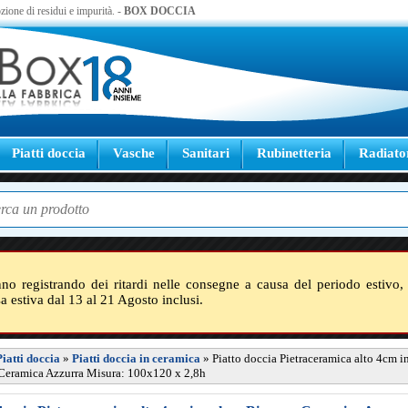
zione di residui e impurità. -
BOX DOCCIA
Piatti doccia
Vasche
Sanitari
Rubinetteria
Radiato
nno registrando dei ritardi nelle consegne a causa del periodo estivo, 
sa estiva dal 13 al 21 Agosto inclusi.
Piatti doccia
»
Piatti doccia in ceramica
»
Piatto doccia Pietraceramica alto 4cm i
 Ceramica Azzurra Misura: 100x120 x 2,8h