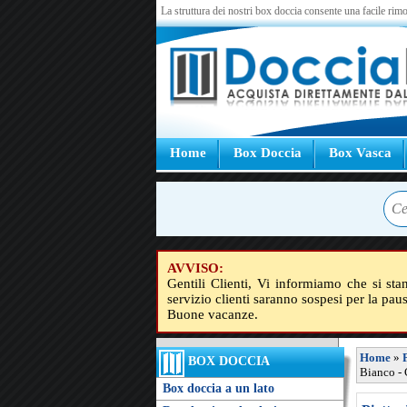
La struttura dei nostri box doccia consente una facile rimo
Home
Box Doccia
Box Vasca
AVVISO:
Gentili Clienti, Vi informiamo che si sta
servizio clienti saranno sospesi per la pau
Buone vacanze.
Home
»
BOX DOCCIA
Bianco -
Box doccia a un lato