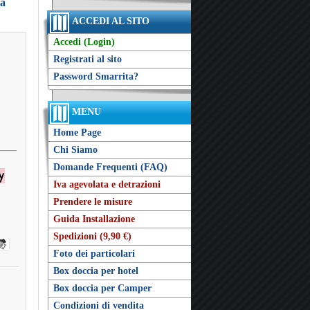
ra
ACCEDI AL SITO
Accedi (Login)
Registrati al sito
Password Smarrita?
MENU
Home Page
Chi Siamo
Domande Frequenti (FAQ)
Iva agevolata e detrazioni
Prendere le misure
Guida Installazione
Spedizioni (9,90 €)
Foto dei particolari
Box doccia per hotel
Box doccia per Camper
Condizioni di vendita