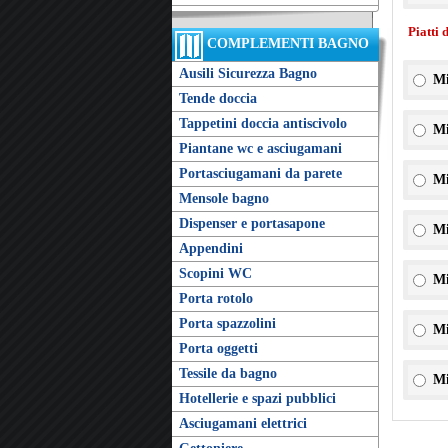
Piatti 
COMPLEMENTI BAGNO
Ausili Sicurezza Bagno
Mi
Tende doccia
Tappetini doccia antiscivolo
Mi
Piantane wc e asciugamani
Portasciugamani da parete
Mi
Mensole bagno
Dispenser e portasapone
Mi
Appendini
Scopini WC
Mi
Porta rotolo
Porta spazzolini
Mi
Porta oggetti
Tessile da bagno
Mi
Hotellerie e spazi pubblici
Asciugamani elettrici