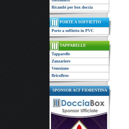
Gettoniere
Ricambi per box doccia
PORTE A SOFFIETTO
Porte a soffietto in PVC
TAPPARELLE
Tapparelle
Zanzariere
Veneziane
BricoBros
SPONSOR ACF FIORENTINA