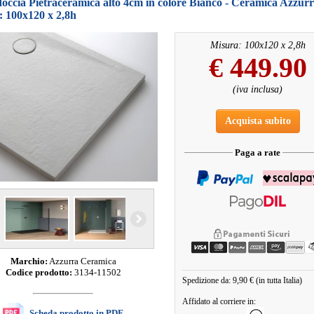
doccia Pietraceramica alto 4cm in colore Bianco - Ceramica Azzur
: 100x120 x 2,8h
Misura: 100x120 x 2,8h
€
449.90
(iva inclusa)
Acquista subito
Paga a rate
Marchio:
Azzurra Ceramica
Codice prodotto:
3134-11502
Spedizione da: 9,90 € (in tutta Italia)
Affidato al corriere in:
Scheda prodotto in PDF