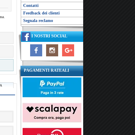
Contatti
Feedback dei clienti
na.
Segnala reclamo
I NOSTRI SOCIAL
PAGAMENTI RATEALI
RA