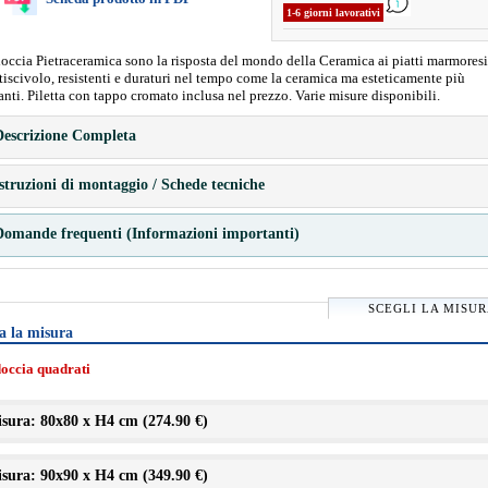
1-6 giorni lavorativi
 doccia Pietraceramica sono la risposta del mondo della Ceramica ai piatti marmoresi
iscivolo, resistenti e duraturi nel tempo come la ceramica ma esteticamente più
anti. Piletta con tappo cromato inclusa nel prezzo. Varie misure disponibili.
escrizione Completa
struzioni di montaggio / Schede tecniche
omande frequenti (Informazioni importanti)
SCEGLI LA MISU
a la misura
doccia quadrati
sura: 80x80 x H4 cm (
274.90 €
)
sura: 90x90 x H4 cm (
349.90 €
)