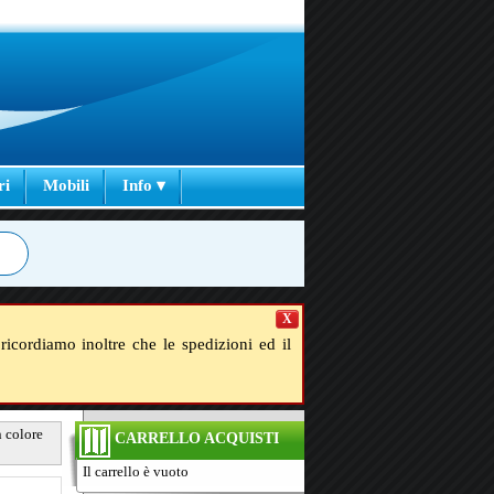
ri
Mobili
Info ▾
X
ricordiamo inoltre che le spedizioni ed il
n colore
CARRELLO ACQUISTI
Il carrello è vuoto