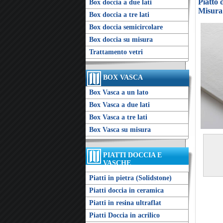
Piatto 
Box doccia a due lati
Misura
Box doccia a tre lati
Box doccia semicircolare
Box doccia su misura
Trattamento vetri
BOX VASCA
Box Vasca a un lato
Box Vasca a due lati
Box Vasca a tre lati
Box Vasca su misura
PIATTI DOCCIA E
VASCHE
Piatti in pietra (Solidstone)
Piatti doccia in ceramica
Piatti in resina ultraflat
Piatti Doccia in acrilico