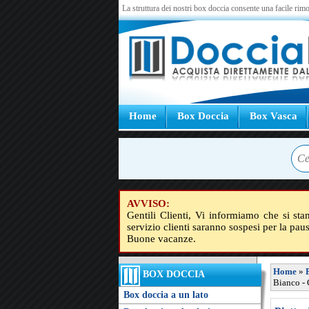
La struttura dei nostri box doccia consente una facile rimo
Home
Box Doccia
Box Vasca
AVVISO:
Gentili Clienti, Vi informiamo che si sta
servizio clienti saranno sospesi per la pau
Buone vacanze.
Home
»
BOX DOCCIA
Bianco - 
Box doccia a un lato