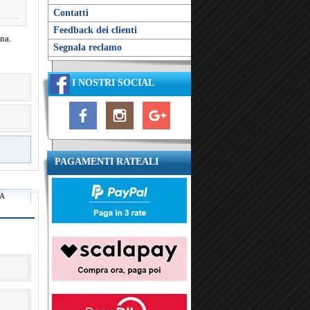
Contatti
Feedback dei clienti
na.
Segnala reclamo
I NOSTRI SOCIAL
PAGAMENTI RATEALI
RA