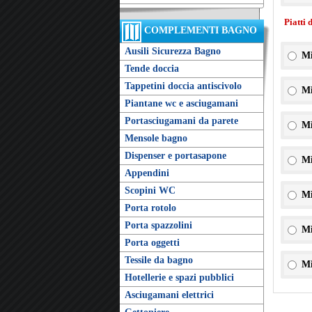
Piatti 
COMPLEMENTI BAGNO
Ausili Sicurezza Bagno
Mi
Tende doccia
Tappetini doccia antiscivolo
Mi
Piantane wc e asciugamani
Portasciugamani da parete
Mi
Mensole bagno
Dispenser e portasapone
Mi
Appendini
Scopini WC
Mi
Porta rotolo
Porta spazzolini
Mi
Porta oggetti
Tessile da bagno
Mi
Hotellerie e spazi pubblici
Asciugamani elettrici