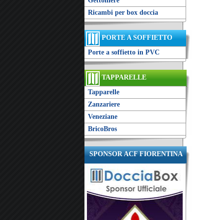
Gettoniere
Ricambi per box doccia
PORTE A SOFFIETTO
Porte a soffietto in PVC
TAPPARELLE
Tapparelle
Zanzariere
Veneziane
BricoBros
SPONSOR ACF FIORENTINA