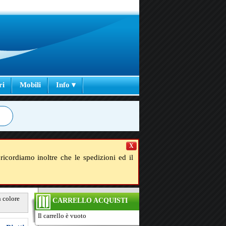
ri
Mobili
Info ▾
X
ricordiamo inoltre che le spedizioni ed il
n colore
CARRELLO ACQUISTI
Il carrello è vuoto