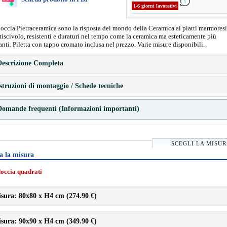
1-6 giorni lavorativi
 doccia Pietraceramica sono la risposta del mondo della Ceramica ai piatti marmoresi
iscivolo, resistenti e duraturi nel tempo come la ceramica ma esteticamente più
anti. Piletta con tappo cromato inclusa nel prezzo. Varie misure disponibili.
escrizione Completa
struzioni di montaggio / Schede tecniche
omande frequenti (Informazioni importanti)
SCEGLI LA MISU
a la misura
doccia quadrati
sura: 80x80 x H4 cm (
274.90 €
)
sura: 90x90 x H4 cm (
349.90 €
)