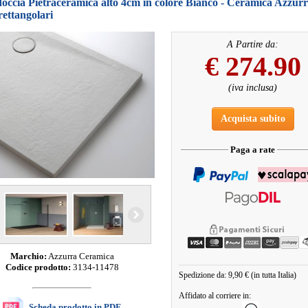
doccia Pietraceramica alto 4cm in colore Bianco - Ceramica Azzurr
rettangolari
A Partire da:
€
274.90
(iva inclusa)
Acquista subito
Paga a rate
Marchio:
Azzurra Ceramica
Codice prodotto:
3134-11478
Spedizione da: 9,90 € (in tutta Italia)
Affidato al corriere in:
Scheda prodotto in PDF