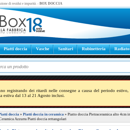
zione di residui e impurità. -
BOX DOCCIA
Piatti doccia
Vasche
Sanitari
Rubinetteria
Radiato
nno registrando dei ritardi nelle consegne a causa del periodo estivo, 
sa estiva dal 13 al 21 Agosto inclusi.
Piatti doccia
»
Piatti doccia in ceramica
»
Piatto doccia Pietraceramica alto 4cm i
Ceramica Azzurra Piatti doccia rettangolari