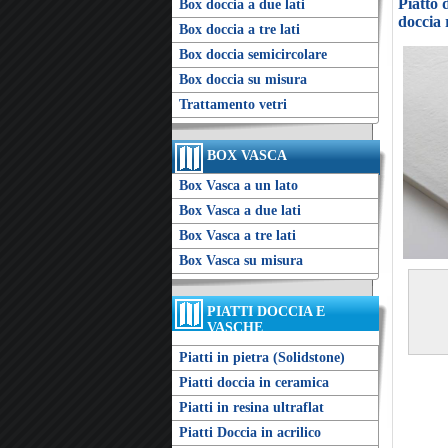
Piatto 
Box doccia a due lati
doccia 
Box doccia a tre lati
Box doccia semicircolare
Box doccia su misura
Trattamento vetri
BOX VASCA
Box Vasca a un lato
Box Vasca a due lati
Box Vasca a tre lati
Box Vasca su misura
PIATTI DOCCIA E
VASCHE
Piatti in pietra (Solidstone)
Piatti doccia in ceramica
Piatti in resina ultraflat
Piatti Doccia in acrilico