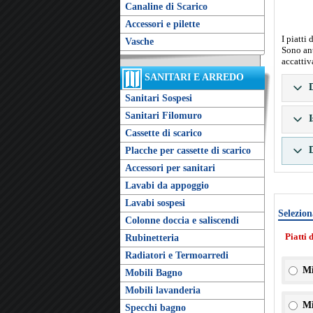
Canaline di Scarico
Accessori e pilette
I piatti
Vasche
Sono ant
accattiv
SANITARI E ARREDO
D
Sanitari Sospesi
Sanitari Filomuro
I
Cassette di scarico
D
Placche per cassette di scarico
Accessori per sanitari
Lavabi da appoggio
Lavabi sospesi
Selezion
Colonne doccia e saliscendi
Piatti 
Rubinetteria
Radiatori e Termoarredi
Mi
Mobili Bagno
Mobili lavanderia
Mi
Specchi bagno