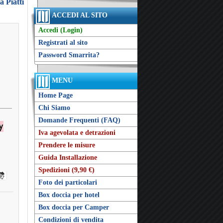
a Piatti
ACCEDI AL SITO
Accedi (Login)
Registrati al sito
Password Smarrita?
MENU
Home Page
Chi Siamo
Domande Frequenti (FAQ)
Iva agevolata e detrazioni
Prendere le misure
Guida Installazione
Spedizioni (9,90 €)
Foto dei particolari
Box doccia per hotel
Box doccia per Camper
Condizioni di vendita