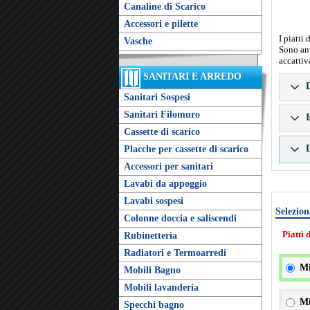
Canaline di Scarico
Accessori e pilette
I piatti
Vasche
Sono ant
accattiv
SANITARI E ARREDO
D
Sanitari Sospesi
Sanitari Filomuro
I
Cassette di scarico
D
Placche per cassette di scarico
Accessori per sanitari
Lavabi da appoggio
Lavabi sospesi
Selezion
Colonne doccia e saliscendi
Piatti 
Rubinetteria
Radiatori e Termoarredi
Mi
Mobili Bagno
Mobili lavanderia
Mi
Specchi bagno