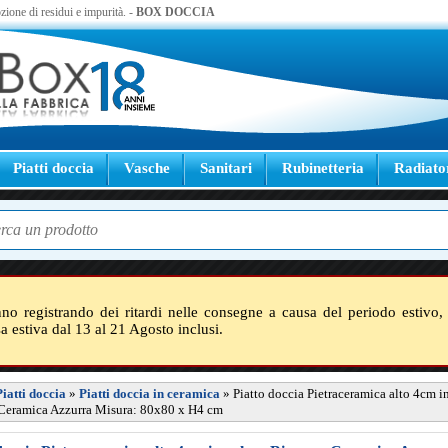
zione di residui e impurità. -
BOX DOCCIA
Piatti doccia
Vasche
Sanitari
Rubinetteria
Radiato
nno registrando dei ritardi nelle consegne a causa del periodo estivo, 
sa estiva dal 13 al 21 Agosto inclusi.
Piatti doccia
»
Piatti doccia in ceramica
»
Piatto doccia Pietraceramica alto 4cm i
 Ceramica Azzurra Misura: 80x80 x H4 cm