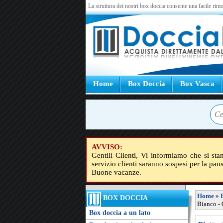
La struttura dei nostri box doccia consente una facile rimo
Home
Box Doccia
Box Vasca
AVVISO:
Gentili Clienti, Vi informiamo che si sta
servizio clienti saranno sospesi per la pau
Buone vacanze.
Home
»
BOX DOCCIA
Bianco -
Box doccia a un lato