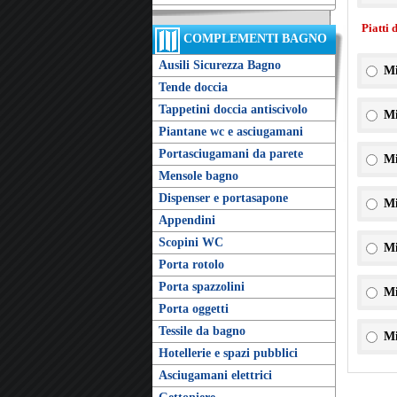
Piatti 
COMPLEMENTI BAGNO
Ausili Sicurezza Bagno
Mi
Tende doccia
Tappetini doccia antiscivolo
Mi
Piantane wc e asciugamani
Portasciugamani da parete
Mi
Mensole bagno
Dispenser e portasapone
Mi
Appendini
Scopini WC
Mi
Porta rotolo
Porta spazzolini
Mi
Porta oggetti
Tessile da bagno
Mi
Hotellerie e spazi pubblici
Asciugamani elettrici