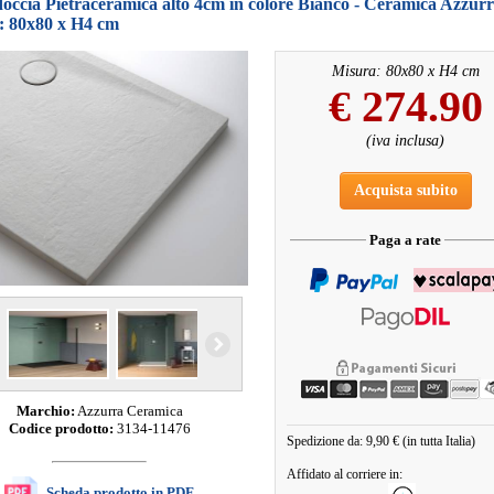
doccia Pietraceramica alto 4cm in colore Bianco - Ceramica Azzur
: 80x80 x H4 cm
Misura: 80x80 x H4 cm
€
274.90
(iva inclusa)
Acquista subito
Paga a rate
Marchio:
Azzurra Ceramica
Codice prodotto:
3134-11476
Spedizione da: 9,90 € (in tutta Italia)
Affidato al corriere in:
Scheda prodotto in PDF