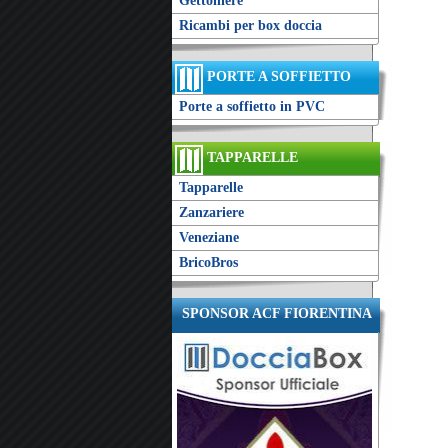
Gettoniere
Ricambi per box doccia
PORTE A SOFFIETTO
Porte a soffietto in PVC
TAPPARELLE
Tapparelle
Zanzariere
Veneziane
BricoBros
SPONSOR ACF FIORENTINA