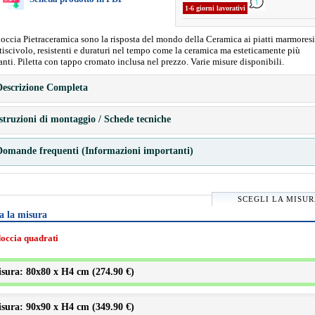
1-6 giorni lavorativi
 doccia Pietraceramica sono la risposta del mondo della Ceramica ai piatti marmoresi
iscivolo, resistenti e duraturi nel tempo come la ceramica ma esteticamente più
anti. Piletta con tappo cromato inclusa nel prezzo. Varie misure disponibili.
escrizione Completa
struzioni di montaggio / Schede tecniche
omande frequenti (Informazioni importanti)
SCEGLI LA MISU
a la misura
doccia quadrati
sura: 80x80 x H4 cm (
274.90 €
)
sura: 90x90 x H4 cm (
349.90 €
)