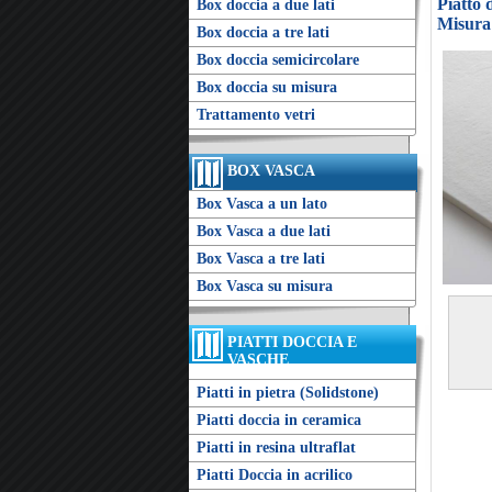
Piatto 
Box doccia a due lati
Misura
Box doccia a tre lati
Box doccia semicircolare
Box doccia su misura
Trattamento vetri
BOX VASCA
Box Vasca a un lato
Box Vasca a due lati
Box Vasca a tre lati
Box Vasca su misura
PIATTI DOCCIA E
VASCHE
Piatti in pietra (Solidstone)
Piatti doccia in ceramica
Piatti in resina ultraflat
Piatti Doccia in acrilico