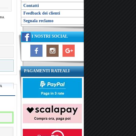
Contatti
Feedback dei clienti
na.
Segnala reclamo
I NOSTRI SOCIAL
PAGAMENTI RATEALI
RA