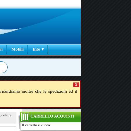
ri
Mobili
Info ▾
X
ricordiamo inoltre che le spedizioni ed il
n colore
CARRELLO ACQUISTI
Il carrello è vuoto