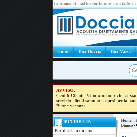
La struttura dei nostri box doccia consente una facile rimo
Home
Box Doccia
Box Vasca
AVVISO:
Gentili Clienti, Vi informiamo che si sta
servizio clienti saranno sospesi per la pau
Buone vacanze.
Home
»
BOX DOCCIA
Bianco - 
Box doccia a un lato