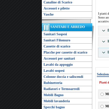
Canaline di Scarico
Accessori e pilette
I piatti
Vasche
Sono ant
accattiv
SANITARI E ARREDO
D
Sanitari Sospesi
Sanitari Filomuro
I
Cassette di scarico
D
Placche per cassette di scarico
Accessori per sanitari
Lavabi da appoggio
Lavabi sospesi
Selezion
Colonne doccia e saliscendi
Piatti 
Rubinetteria
Radiatori e Termoarredi
Mi
Mobili Bagno
Mobili lavanderia
Mi
Specchi bagno