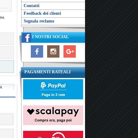
Contatti
Feedback dei clienti
na.
Segnala reclamo
I NOSTRI SOCIAL
PAGAMENTI RATEALI
RA