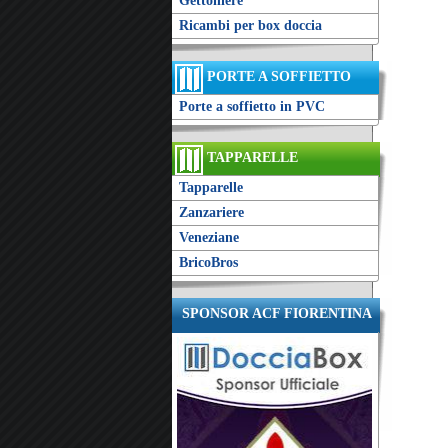
Gettoniere
Ricambi per box doccia
PORTE A SOFFIETTO
Porte a soffietto in PVC
TAPPARELLE
Tapparelle
Zanzariere
Veneziane
BricoBros
SPONSOR ACF FIORENTINA