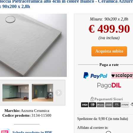
doccia Pietraceramica alto 4cm in colore Bianco - Ceramica Azzur
: 90x200 x 2,8h
Misura: 90x200 x 2,8h
€
499.90
(iva inclusa)
Acquista subito
Paga a rate
Marchio:
Azzurra Ceramica
Codice prodotto:
3134-11500
Spedizione da: 9,90 € (in tutta Italia)
Affidato al corriere in:
Scheda prodotto in PDF