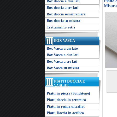
Piatto 
Box doccia a due lati
Misura
Box doccia a tre lati
Box doccia semicircolare
Box doccia su misura
Trattamento vetri
BOX VASCA
Box Vasca a un lato
Box Vasca a due lati
Box Vasca a tre lati
Box Vasca su misura
PIATTI DOCCIA E
VASCHE
Piatti in pietra (Solidstone)
Piatti doccia in ceramica
Piatti in resina ultraflat
Piatti Doccia in acrilico