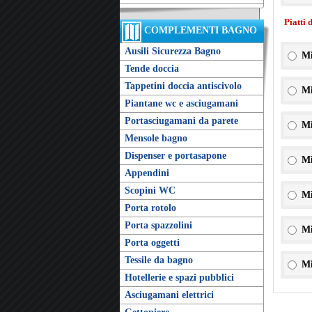
Piatti 
COMPLEMENTI BAGNO
Ausili Sicurezza Bagno
Mi
Tende doccia
Tappetini doccia antiscivolo
Mi
Piantane wc e asciugamani
Portasciugamani da parete
Mi
Mensole bagno
Dispenser e portasapone
Mi
Appendini
Scopini WC
Mi
Porta rotolo
Porta spazzolini
Mi
Porta oggetti
Tessile da bagno
Mi
Hotellerie e spazi pubblici
Asciugamani elettrici