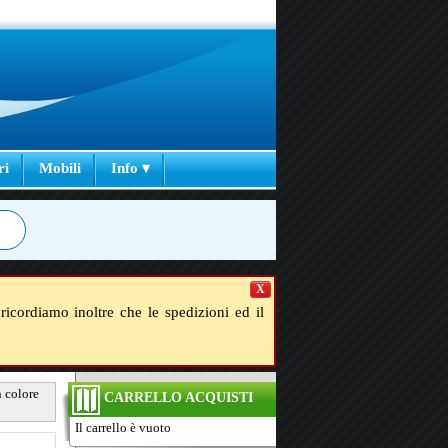
ri
Mobili
Info ▾
X
ricordiamo inoltre che le spedizioni ed il
n colore
CARRELLO ACQUISTI
Il carrello è vuoto