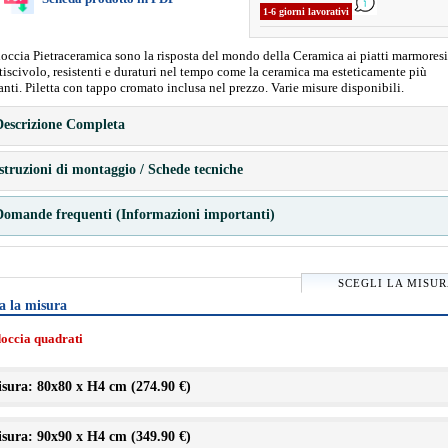
1-6 giorni lavorativi
 doccia Pietraceramica sono la risposta del mondo della Ceramica ai piatti marmoresi
iscivolo, resistenti e duraturi nel tempo come la ceramica ma esteticamente più
anti. Piletta con tappo cromato inclusa nel prezzo. Varie misure disponibili.
escrizione Completa
struzioni di montaggio / Schede tecniche
omande frequenti (Informazioni importanti)
SCEGLI LA MISU
a la misura
doccia quadrati
sura: 80x80 x H4 cm (
274.90 €
)
sura: 90x90 x H4 cm (
349.90 €
)