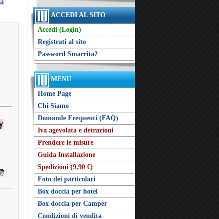
ra
ACCEDI AL SITO
Accedi (Login)
Registrati al sito
Password Smarrita?
MENU
Home Page
Chi Siamo
Domande Frequenti (FAQ)
Iva agevolata e detrazioni
Prendere le misure
Guida Installazione
Spedizioni (9,90 €)
Foto dei particolari
Box doccia per hotel
Box doccia per Camper
Condizioni di vendita