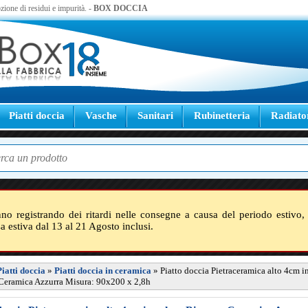
zione di residui e impurità. -
BOX DOCCIA
Piatti doccia
Vasche
Sanitari
Rubinetteria
Radiato
nno registrando dei ritardi nelle consegne a causa del periodo estivo, 
sa estiva dal 13 al 21 Agosto inclusi.
Piatti doccia
»
Piatti doccia in ceramica
»
Piatto doccia Pietraceramica alto 4cm i
Ceramica Azzurra Misura: 90x200 x 2,8h