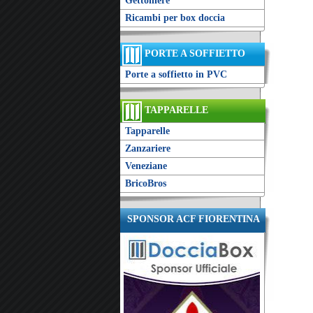
Gettoniere
Ricambi per box doccia
PORTE A SOFFIETTO
Porte a soffietto in PVC
TAPPARELLE
Tapparelle
Zanzariere
Veneziane
BricoBros
SPONSOR ACF FIORENTINA