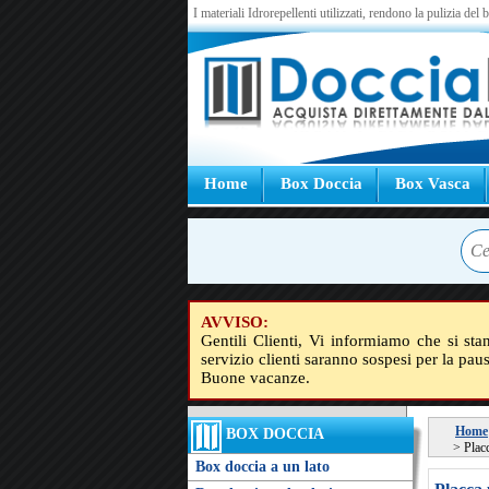
I materiali Idrorepellenti utilizzati, rendono la pulizia del
Home
Box Doccia
Box Vasca
AVVISO:
Gentili Clienti, Vi informiamo che si sta
servizio clienti saranno sospesi per la pau
Buone vacanze.
Home
BOX DOCCIA
>
Plac
Box doccia a un lato