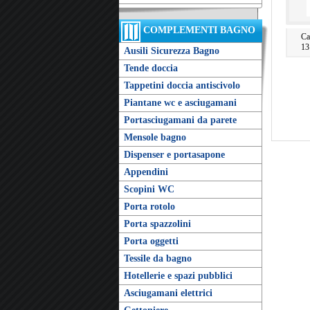
COMPLEMENTI BAGNO
Ca
13
Ausili Sicurezza Bagno
Tende doccia
Tappetini doccia antiscivolo
Piantane wc e asciugamani
Portasciugamani da parete
Mensole bagno
Dispenser e portasapone
Appendini
Scopini WC
Porta rotolo
Porta spazzolini
Porta oggetti
Tessile da bagno
Hotellerie e spazi pubblici
Asciugamani elettrici