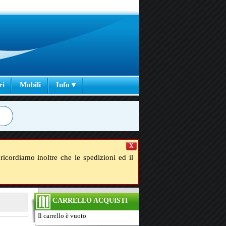
ri
Mobili
Info ▾
X
ricordiamo inoltre che le spedizioni ed il
CARRELLO ACQUISTI
Il carrello è vuoto