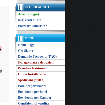
ACCEDI AL SITO
Accedi (Login)
Registrati al sito
Password Smarrita?
MENU
Home Page
Chi Siamo
Domande Frequenti (FAQ)
Iva agevolata e detrazioni
Prendere le misure
Guida Installazione
Spedizioni (9,90 €)
Foto dei particolari
Box doccia per hotel
Box doccia per Camper
Condizioni di vendita