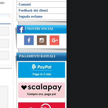
ile:
Contatti
Feedback dei clienti
A
Segnala reclamo
I NOSTRI SOCIAL
PAGAMENTI RATEALI