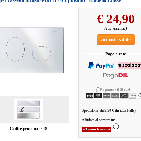
per cassetta incasso Pucci Eco 2 pulsanti - Modello Ellisse
€
24,90
(iva inclusa)
Acquista subito
Paga a rate
Spedizione: da 9,90 € (in tutta Italia)
Affidato al corriere in:
Codice prodotto:
348
2-3 giorni lavorativi