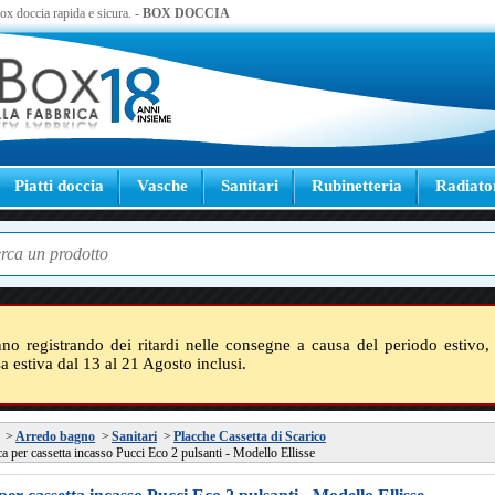
 box doccia rapida e sicura. -
BOX DOCCIA
Piatti doccia
Vasche
Sanitari
Rubinetteria
Radiato
nno registrando dei ritardi nelle consegne a causa del periodo estivo, 
sa estiva dal 13 al 21 Agosto inclusi.
>
Arredo bagno
>
Sanitari
>
Placche Cassetta di Scarico
ca per cassetta incasso Pucci Eco 2 pulsanti - Modello Ellisse