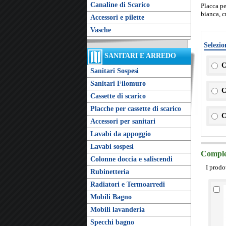
Canaline di Scarico
Placca pe
bianca, 
Accessori e pilette
Vasche
Selezio
SANITARI E ARREDO
C
Sanitari Sospesi
Sanitari Filomuro
C
Cassette di scarico
Placche per cassette di scarico
C
Accessori per sanitari
Lavabi da appoggio
Lavabi sospesi
Complet
Colonne doccia e saliscendi
I prodo
Rubinetteria
Radiatori e Termoarredi
Mobili Bagno
Mobili lavanderia
Specchi bagno