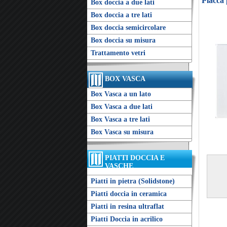
Placca 
Box doccia a due lati
Box doccia a tre lati
Box doccia semicircolare
Box doccia su misura
Trattamento vetri
BOX VASCA
Box Vasca a un lato
Box Vasca a due lati
Box Vasca a tre lati
Box Vasca su misura
PIATTI DOCCIA E
VASCHE
Piatti in pietra (Solidstone)
Piatti doccia in ceramica
Piatti in resina ultraflat
Piatti Doccia in acrilico