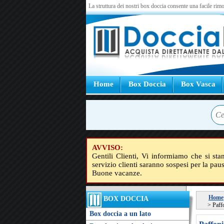
La struttura dei nostri box doccia consente una facile rimo
Home
Box Doccia
Box Vasca
AVVISO:
Gentili Clienti, Vi informiamo che si sta
servizio clienti saranno sospesi per la pau
Buone vacanze.
Home
BOX DOCCIA
>
Paff
Box doccia a un lato