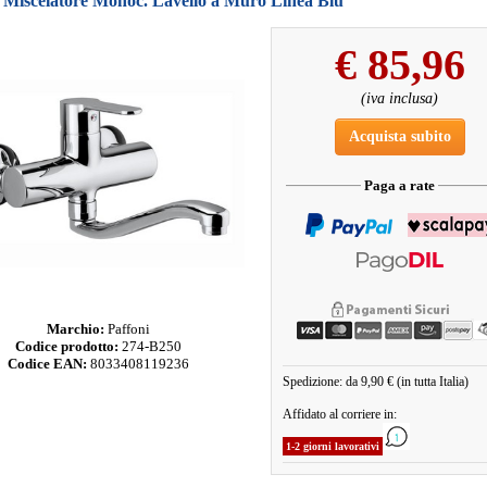
i Miscelatore Monoc. Lavello a Muro Linea Blu
€
85,96
(iva inclusa)
Acquista subito
Paga a rate
Marchio:
Paffoni
Codice prodotto:
274-B250
Codice EAN:
8033408119236
Spedizione: da 9,90 € (in tutta Italia)
Affidato al corriere in:
1-2 giorni lavorativi