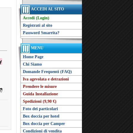
ACCEDI AL SITO
Accedi (Login)
Registrati al sito
Password Smarrita?
MENU
Home Page
Chi Siamo
Domande Frequenti (FAQ)
Iva agevolata e detrazioni
Prendere le misure
Guida Installazione
Spedizioni (9,90 €)
Foto dei particolari
Box doccia per hotel
Box doccia per Camper
Condizioni di vendita