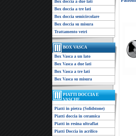
Paffon
Box doccia a due lati
Box doccia a tre lati
Box doccia semicircolare
Box doccia su misura
Trattamento vetri
BOX VASCA
Box Vasca a un lato
Box Vasca a due lati
Box Vasca a tre lati
Box Vasca su misura
PIATTI DOCCIA E
VASCHE
Piatti in pietra (Solidstone)
Piatti doccia in ceramica
Piatti in resina ultraflat
Piatti Doccia in acrilico