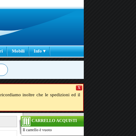
ri
Mobili
Info ▾
X
ricordiamo inoltre che le spedizioni ed il
CARRELLO ACQUISTI
Il carrello è vuoto