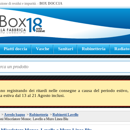
zione di residui e impurità. -
BOX DOCCIA
Piatti doccia
Vasche
Sanitari
Rubinetteria
Radiato
nno registrando dei ritardi nelle consegne a causa del periodo estivo, 
sa estiva dal 13 al 21 Agosto inclusi.
>
Arredo bagno
>
Rubinetteria
>
Rubinetti Lavello
oni Miscelatore Monoc. Lavello a Muro Linea Blu