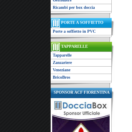
Gettoniere
Ricambi per box doccia
PORTE A SOFFIETTO
Porte a soffietto in PVC
TAPPARELLE
Tapparelle
Zanzariere
Veneziane
BricoBros
SPONSOR ACF FIORENTINA