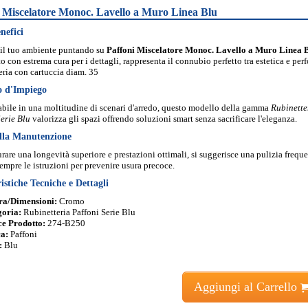
i Miscelatore Monoc. Lavello a Muro Linea Blu
nefici
il tuo ambiente puntando su
Paffoni Miscelatore Monoc. Lavello a Muro Linea 
o con estrema cura per i dettagli, rappresenta il connubio perfetto tra estetica e per
ria con cartuccia diam. 35
o d'Impiego
bile in una moltitudine di scenari d'arredo, questo modello della gamma
Rubinette
erie Blu
valorizza gli spazi offrendo soluzioni smart senza sacrificare l'eleganza.
lla Manutenzione
urare una longevità superiore e prestazioni ottimali, si suggerisce una pulizia frequ
empre le istruzioni per prevenire usura precoce.
istiche Tecniche e Dettagli
ra/Dimensioni:
Cromo
goria:
Rubinetteria Paffoni Serie Blu
e Prodotto:
274-B250
a:
Paffoni
:
Blu
Aggiungi al Carrello