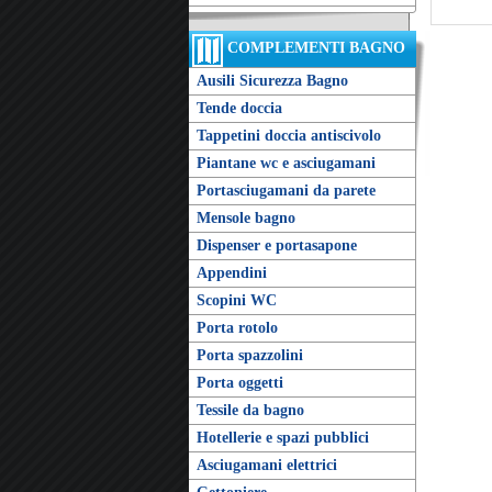
COMPLEMENTI BAGNO
Ausili Sicurezza Bagno
Tende doccia
Tappetini doccia antiscivolo
Piantane wc e asciugamani
Portasciugamani da parete
Mensole bagno
Dispenser e portasapone
Appendini
Scopini WC
Porta rotolo
Porta spazzolini
Porta oggetti
Tessile da bagno
Hotellerie e spazi pubblici
Asciugamani elettrici