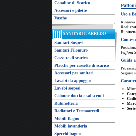
Canaline di Scarico
Paffon
Accessori e pilette
Uso e Be
Vasche
Rinnova 
Realizzat
Rubinette
SANITARI E ARREDO
Contest
Sanitari Sospesi
Posiziona
Sanitari Filomuro
Paffoni S
Cassette di scarico
Guida a
Placche per cassette di scarico
Per assic
Accessori per sanitari
Seguire s
Lavabi da appoggio
Caratter
Lavabi sospesi
Misu
Cate
Colonne doccia e saliscendi
Codic
Rubinetteria
Marc
Serie
Radiatori e Termoarredi
Mobili Bagno
Mobili lavanderia
Specchi bagno