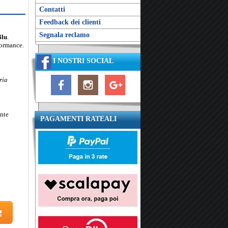
Contatti
Feedback dei clienti
Segnala reclamo
Blu
.
formance.
I NOSTRI SOCIAL
ria
ente
PAGAMENTI RATEALI