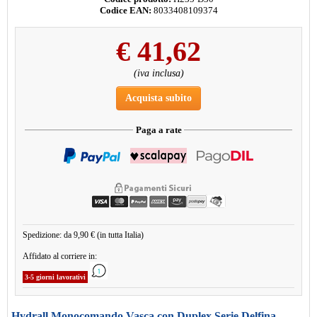
Codice EAN:
8033408109374
€
41,62
(iva inclusa)
Acquista subito
Paga a rate
Spedizione: da 9,90 € (in tutta Italia)
Affidato al corriere in:
3-5 giorni lavorativi
Hydrall Monocomando Vasca con Duplex Serie Delfina