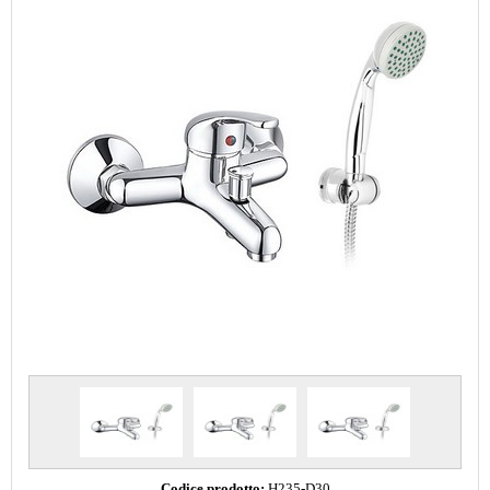
Codice prodotto:
H235-D30