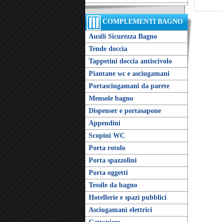
COMPLEMENTI BAGNO
Ausili Sicurezza Bagno
Tende doccia
Tappetini doccia antiscivolo
Piantane wc e asciugamani
Portasciugamani da parete
Mensole bagno
Dispenser e portasapone
Appendini
Scopini WC
Porta rotolo
Porta spazzolini
Porta oggetti
Tessile da bagno
Hotellerie e spazi pubblici
Asciugamani elettrici