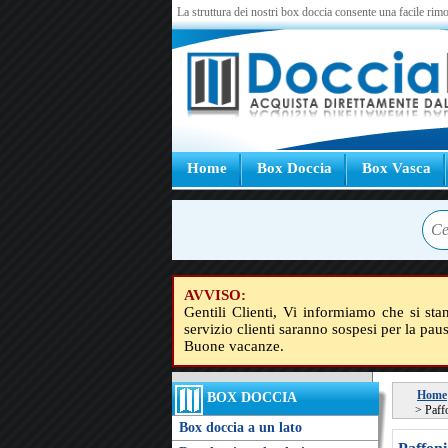
La struttura dei nostri box doccia consente una facile rimo
Home
Box Doccia
Box Vasca
AVVISO:
Gentili Clienti, Vi informiamo che si sta
servizio clienti saranno sospesi per la pau
Buone vacanze.
Home
BOX DOCCIA
>
Paff
Box doccia a un lato