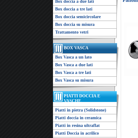
Paffon
Box doccia a due lati
Box doccia a tre lati
Box doccia semicircolare
Box doccia su misura
Trattamento vetri
BOX VASCA
Box Vasca a un lato
Box Vasca a due lati
Box Vasca a tre lati
Box Vasca su misura
PIATTI DOCCIA E
VASCHE
Piatti in pietra (Solidstone)
Piatti doccia in ceramica
Piatti in resina ultraflat
Piatti Doccia in acrilico