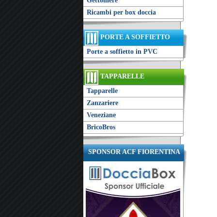
Gettoniere
Ricambi per box doccia
PORTE A SOFFIETTO
Porte a soffietto in PVC
TAPPARELLE
Tapparelle
Zanzariere
Veneziane
BricoBros
SPONSOR ACF FIORENTINA