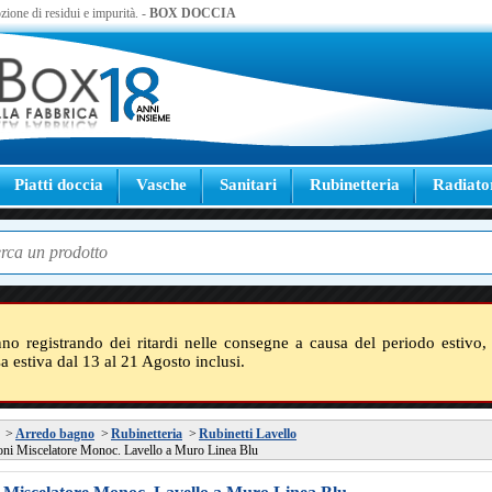
zione di residui e impurità. -
BOX DOCCIA
Piatti doccia
Vasche
Sanitari
Rubinetteria
Radiato
nno registrando dei ritardi nelle consegne a causa del periodo estivo, 
sa estiva dal 13 al 21 Agosto inclusi.
>
Arredo bagno
>
Rubinetteria
>
Rubinetti Lavello
oni Miscelatore Monoc. Lavello a Muro Linea Blu