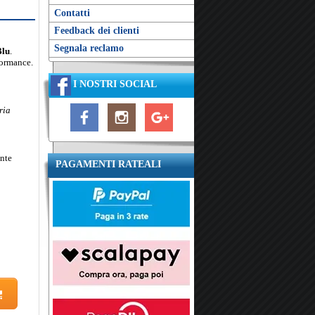
Contatti
Feedback dei clienti
Segnala reclamo
Blu
.
formance.
I NOSTRI SOCIAL
ria
ente
PAGAMENTI RATEALI