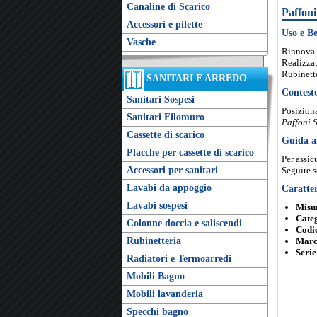
Canaline di Scarico
Paffon
Accessori e pilette
Uso e Be
Vasche
Rinnova 
Realizzat
Rubinette
SANITARI E ARREDO
Contest
Sanitari Sospesi
Posiziona
Sanitari Filomuro
Paffoni S
Cassette di scarico
Guida a
Placche per cassette di scarico
Per assic
Accessori per sanitari
Seguire s
Lavabi da appoggio
Caratter
Lavabi sospesi
Misu
Cate
Colonne doccia e saliscendi
Codic
Rubinetteria
Marc
Serie
Radiatori e Termoarredi
Mobili Bagno
Mobili lavanderia
Specchi bagno