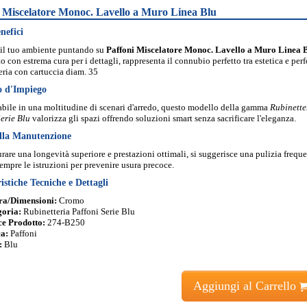
i Miscelatore Monoc. Lavello a Muro Linea Blu
nefici
il tuo ambiente puntando su
Paffoni Miscelatore Monoc. Lavello a Muro Linea 
o con estrema cura per i dettagli, rappresenta il connubio perfetto tra estetica e per
ria con cartuccia diam. 35
o d'Impiego
bile in una moltitudine di scenari d'arredo, questo modello della gamma
Rubinette
erie Blu
valorizza gli spazi offrendo soluzioni smart senza sacrificare l'eleganza.
lla Manutenzione
urare una longevità superiore e prestazioni ottimali, si suggerisce una pulizia frequ
empre le istruzioni per prevenire usura precoce.
istiche Tecniche e Dettagli
ra/Dimensioni:
Cromo
goria:
Rubinetteria Paffoni Serie Blu
e Prodotto:
274-B250
a:
Paffoni
:
Blu
Aggiungi al Carrello