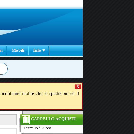
ri
Mobili
Info ▾
X
ricordiamo inoltre che le spedizioni ed il
CARRELLO ACQUISTI
Il carrello è vuoto