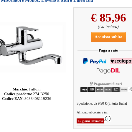
i Miscelatore Monoc. Lavello a Muro Linea Blu
€
85,96
(iva inclusa)
Acquista subito
Paga a rate
Marchio:
Paffoni
Codice prodotto:
274-B250
Codice EAN:
8033408119236
Spedizione: da 9,90 € (in tutta Italia)
Affidato al corriere in:
1-2 giorni lavorativi