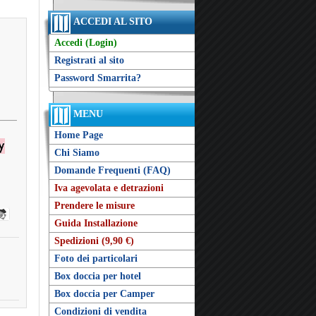
ACCEDI AL SITO
Accedi (Login)
Registrati al sito
Password Smarrita?
MENU
Home Page
Chi Siamo
Domande Frequenti (FAQ)
Iva agevolata e detrazioni
Prendere le misure
Guida Installazione
Spedizioni (9,90 €)
Foto dei particolari
Box doccia per hotel
Box doccia per Camper
Condizioni di vendita