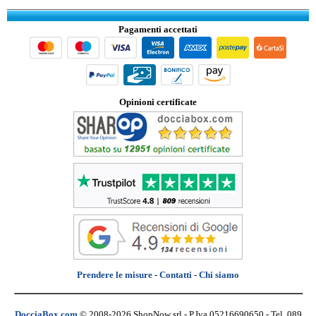
Pagamenti accettati
Opinioni certificate
Prendere le misure
-
Contatti
-
Chi siamo
DocciaBox.com
© 2008-2026 ShopNow srl - P.Iva 05216690650 - Tel. 089