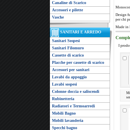
Canaline di Scarico
Monocoma
Accessori e pilette
Design fu
Vasche
per chi p
Made in I
SANITARI E ARREDO
Complet
Sanitari Sospesi
I prodo
Sanitari Filomuro
Cassette di scarico
Placche per cassette di scarico
Accessori per sanitari
Lavabi da appoggio
Lavabi sospesi
Colonne doccia e saliscendi
Mi
se
Rubinetteria
Radiatori e Termoarredi
Mobili Bagno
Mobili lavanderia
Specchi bagno