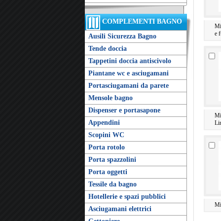
COMPLEMENTI BAGNO
Mi
e 
Ausili Sicurezza Bagno
Tende doccia
Tappetini doccia antiscivolo
Piantane wc e asciugamani
Portasciugamani da parete
Mensole bagno
Dispenser e portasapone
Mi
Appendini
Li
Scopini WC
Porta rotolo
Porta spazzolini
Porta oggetti
Tessile da bagno
Hotellerie e spazi pubblici
Mi
Asciugamani elettrici