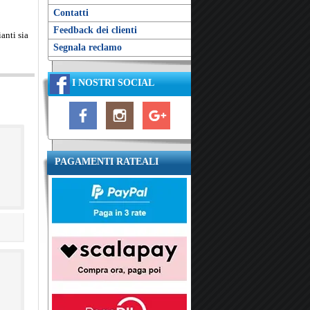
Contatti
Feedback dei clienti
anti sia
Segnala reclamo
I NOSTRI SOCIAL
PAGAMENTI RATEALI