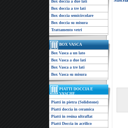
Miscela
Box doccia a due lati
Box doccia a tre lati
Box doccia semicircolare
Box doccia su misura
Trattamento vetri
BOX VASCA
Box Vasca a un lato
Box Vasca a due lati
Box Vasca a tre lati
Box Vasca su misura
PIATTI DOCCIA E
VASCHE
Piatti in pietra (Solidstone)
Piatti doccia in ceramica
Piatti in resina ultraflat
Piatti Doccia in acrilico