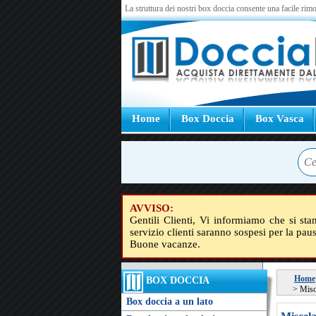
La struttura dei nostri box doccia consente una facile rimo
Home
Box Doccia
Box Vasca
AVVISO:
Gentili Clienti, Vi informiamo che si sta
servizio clienti saranno sospesi per la pau
Buone vacanze.
Home
BOX DOCCIA
>
Misc
Box doccia a un lato