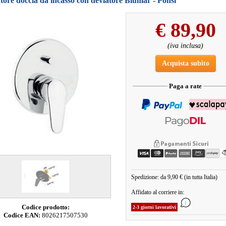
tore doccia da incasso con deviatore Blumar - Ponsi
€
89,90
(iva inclusa)
Acquista subito
Paga a rate
Spedizione: da 9,90 € (in tutta Italia)
Affidato al corriere in:
Codice prodotto:
2-3 giorni lavorativi
Codice EAN:
8026217507530