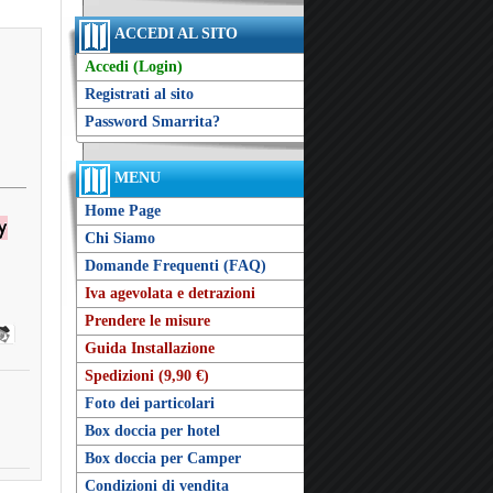
ACCEDI AL SITO
Accedi (Login)
Registrati al sito
Password Smarrita?
MENU
Home Page
Chi Siamo
Domande Frequenti (FAQ)
Iva agevolata e detrazioni
Prendere le misure
Guida Installazione
Spedizioni (9,90 €)
Foto dei particolari
Box doccia per hotel
Box doccia per Camper
Condizioni di vendita