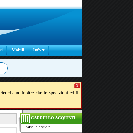
ri
Mobili
Info ▾
X
ricordiamo inoltre che le spedizioni ed il
CARRELLO ACQUISTI
Il carrello è vuoto