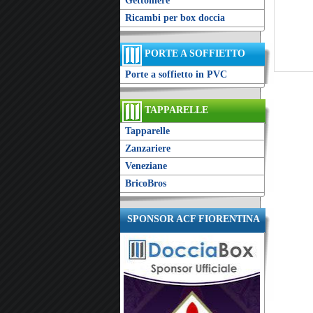
Gettoniere
Ricambi per box doccia
PORTE A SOFFIETTO
Porte a soffietto in PVC
TAPPARELLE
Tapparelle
Zanzariere
Veneziane
BricoBros
SPONSOR ACF FIORENTINA