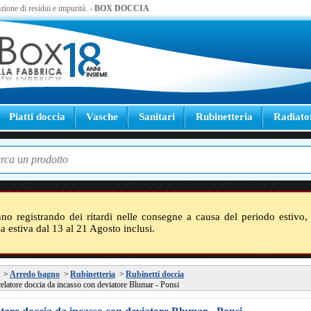
zione di residui e impurità. -
BOX DOCCIA
Piatti doccia
Vasche
Sanitari
Rubinetteria
Radiato
nno registrando dei ritardi nelle consegne a causa del periodo estivo, 
sa estiva dal 13 al 21 Agosto inclusi.
>
Arredo bagno
>
Rubinetteria
>
Rubinetti doccia
elatore doccia da incasso con deviatore Blumar - Ponsi