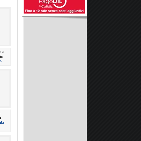
e a
ia
o
o
r
eda