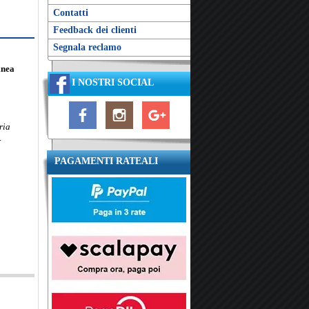
Contatti
Feedback dei clienti
Segnala reclamo
inea
I NOSTRI SOCIAL
ria
.
PAGAMENTI RATEALI