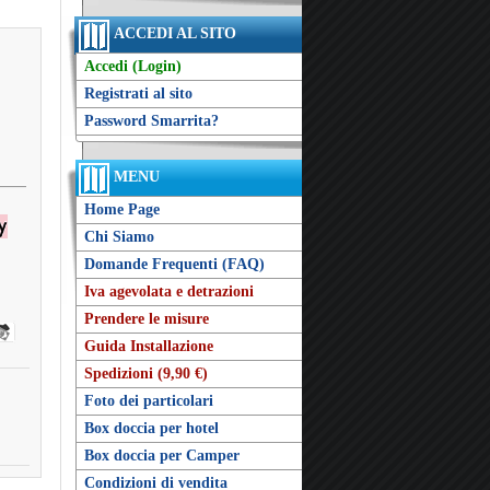
ACCEDI AL SITO
Accedi (Login)
Registrati al sito
Password Smarrita?
MENU
Home Page
Chi Siamo
Domande Frequenti (FAQ)
Iva agevolata e detrazioni
Prendere le misure
Guida Installazione
Spedizioni (9,90 €)
Foto dei particolari
Box doccia per hotel
Box doccia per Camper
Condizioni di vendita