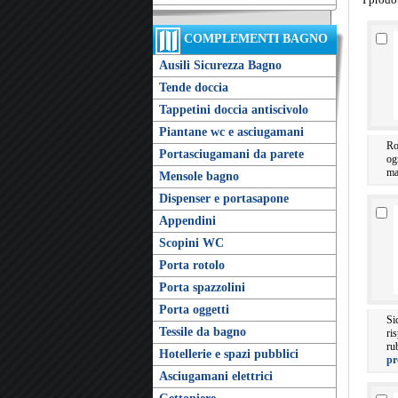
COMPLEMENTI BAGNO
Ausili Sicurezza Bagno
Tende doccia
Tappetini doccia antiscivolo
Piantane wc e asciugamani
Ro
Portasciugamani da parete
og
ma
Mensole bagno
Dispenser e portasapone
Appendini
Scopini WC
Porta rotolo
Porta spazzolini
Porta oggetti
Si
Tessile da bagno
ri
ru
Hotellerie e spazi pubblici
pr
Asciugamani elettrici