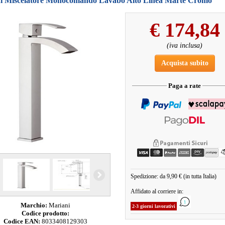
i Miscelatore Monocomando Lavabo Alto Linea Marte Cromo
€
174,84
(iva inclusa)
Acquista subito
Paga a rate
Spedizione: da 9,90 € (in tutta Italia)
Affidato al corriere in:
Marchio:
Mariani
2-3 giorni lavorativi
Codice prodotto:
Codice EAN:
8033408129303