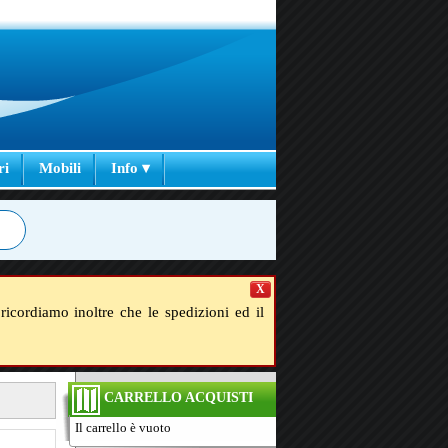
ri
Mobili
Info ▾
X
ricordiamo inoltre che le spedizioni ed il
CARRELLO ACQUISTI
Il carrello è vuoto