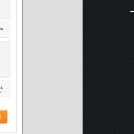
ato
ria
o