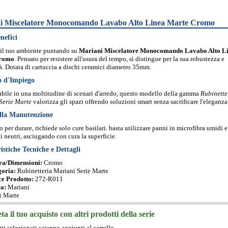
i Miscelatore Monocomando Lavabo Alto Linea Marte Cromo
nefici
il tuo ambiente puntando su
Mariani Miscelatore Monocomando Lavabo Alto L
romo
. Pensato per resistere all'usura del tempo, si distingue per la sua robustezza e
tà. Dotata di cartuccia a dischi ceramici diametro 35mm.
o d'Impiego
bile in una moltitudine di scenari d'arredo, questo modello della gamma
Rubinette
Serie Marte
valorizza gli spazi offrendo soluzioni smart senza sacrificare l'eleganza
lla Manutenzione
o per durare, richiede solo cure basilari. basta utilizzare panni in microfibra umidi e
i neutri, asciugando con cura la superficie.
istiche Tecniche e Dettagli
ra/Dimensioni:
Cromo
goria:
Rubinetteria Mariani Serie Marte
e Prodotto:
272-R011
a:
Mariani
:
Marte
a il tuo acquisto con altri prodotti della serie
tti selezionati saranno aggiunti al carrello.