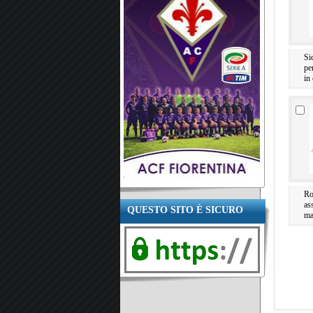
Si
pe
in
Ro
as
QUESTO SITO È SICURO
ma