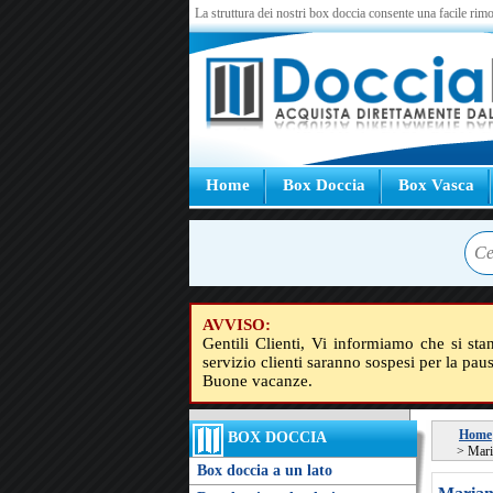
La struttura dei nostri box doccia consente una facile rimo
Home
Box Doccia
Box Vasca
AVVISO:
Gentili Clienti, Vi informiamo che si sta
servizio clienti saranno sospesi per la pau
Buone vacanze.
Home
BOX DOCCIA
>
Mari
Box doccia a un lato