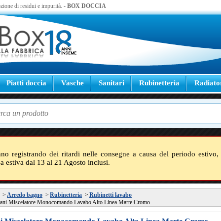
zione di residui e impurità. -
BOX DOCCIA
Piatti doccia
Vasche
Sanitari
Rubinetteria
Radiato
nno registrando dei ritardi nelle consegne a causa del periodo estivo, 
sa estiva dal 13 al 21 Agosto inclusi.
>
Arredo bagno
>
Rubinetteria
>
Rubinetti lavabo
ani Miscelatore Monocomando Lavabo Alto Linea Marte Cromo