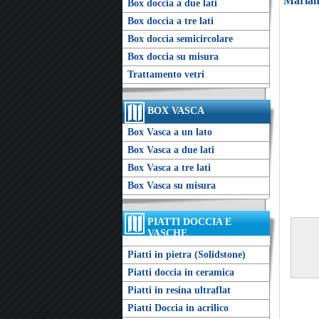
Marian
Box doccia a due lati
Box doccia a tre lati
Box doccia semicircolare
Box doccia su misura
Trattamento vetri
BOX VASCA
Box Vasca a un lato
Box Vasca a due lati
Box Vasca a tre lati
Box Vasca su misura
PIATTI DOCCIA E
VASCHE
Piatti in pietra (Solidstone)
Piatti doccia in ceramica
Piatti in resina ultraflat
Piatti Doccia in acrilico