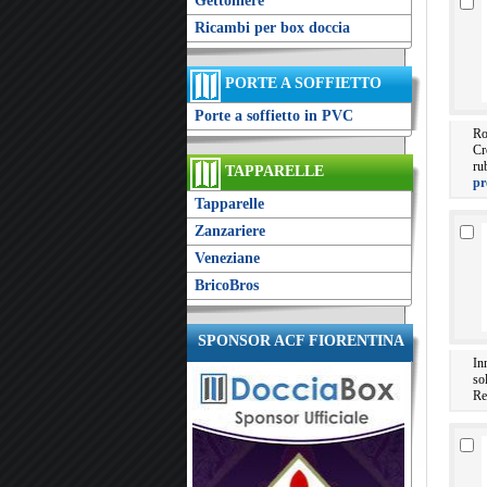
Gettoniere
Ricambi per box doccia
PORTE A SOFFIETTO
Porte a soffietto in PVC
Ro
Cr
ru
TAPPARELLE
pr
Tapparelle
Zanzariere
Veneziane
BricoBros
SPONSOR ACF FIORENTINA
In
so
Re