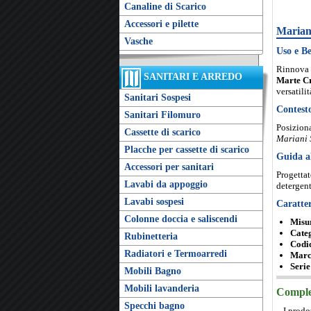
Canaline di Scarico
Accessori e pilette
Marian
Vasche
Uso e Be
Rinnova 
SANITARI E ARREDO
Marte C
versatili
Sanitari Sospesi
Contest
Sanitari Filomuro
Posiziona
Cassette di scarico
Mariani 
Placche per cassette di scarico
Guida a
Accessori per sanitari
Progettat
Lavabi da appoggio
detergent
Lavabi sospesi
Caratter
Colonne doccia e saliscendi
Misu
Cate
Rubinetteria
Codic
Radiatori e Termoarredi
Marc
Serie
Mobili Bagno
Mobili lavanderia
Complet
Specchi bagno
I prodo