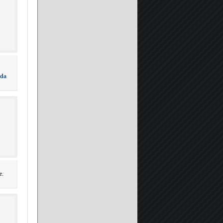
eda
e.