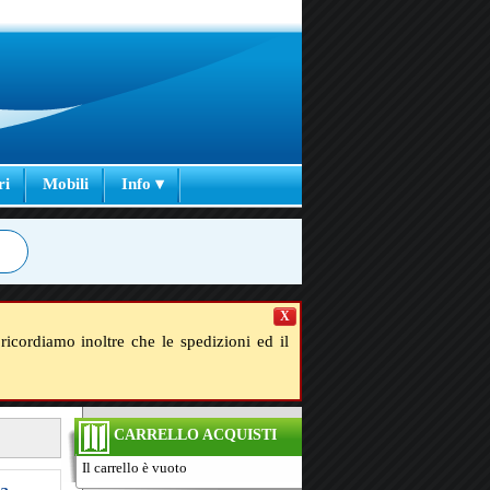
ri
Mobili
Info ▾
X
ricordiamo inoltre che le spedizioni ed il
CARRELLO ACQUISTI
Il carrello è vuoto