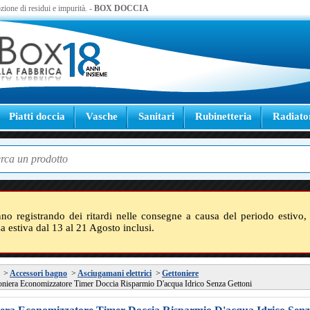
zione di residui e impurità. -
BOX DOCCIA
Piatti doccia
Vasche
Sanitari
Rubinetteria
Radiato
nno registrando dei ritardi nelle consegne a causa del periodo estivo, 
sa estiva dal 13 al 21 Agosto inclusi.
>
Accessori bagno
>
Asciugamani elettrici
>
Gettoniere
oniera Economizzatore Timer Doccia Risparmio D'acqua Idrico Senza Gettoni