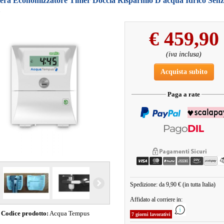
iera Economizzatore Timer Doccia Risparmio D'acqua Idrico Sen
€
459,90
(iva inclusa)
Acquista subito
Paga a rate
Spedizione: da 9,90 € (in tutta Italia)
Affidato al corriere in:
Codice prodotto:
Acqua Tempus
7 giorni lavorativi