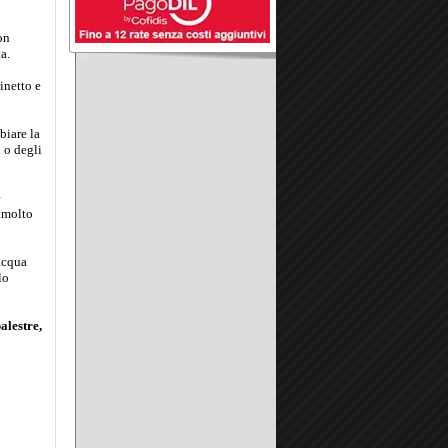
on
a.
inetto e
biare la
 o degli
e
 molto
acqua
lo
alestre,