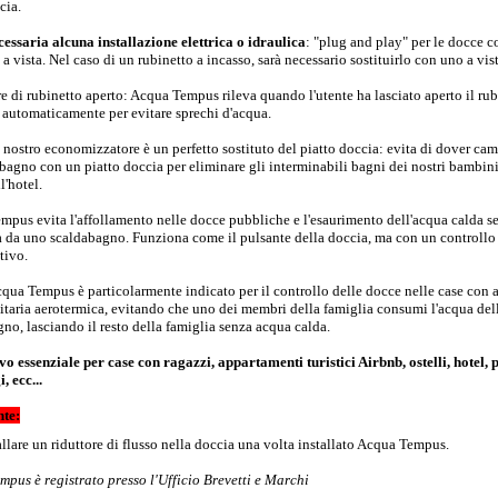
cia.
essaria alcuna installazione elettrica o idraulica
: "plug and play" per le docce c
 a vista. Nel caso di un rubinetto a incasso, sarà necessario sostituirlo con uno a vist
e di rubinetto aperto: Acqua Tempus rileva quando l'utente ha lasciato aperto il rub
 automaticamente per evitare sprechi d'acqua.
il nostro economizzatore è un perfetto sostituto del piatto doccia: evita di dover cam
bagno con un piatto doccia per eliminare gli interminabili bagni dei nostri bambini
l'hotel.
pus evita l'affollamento nelle docce pubbliche e l'esaurimento dell'acqua calda s
a da uno scaldabagno. Funziona come il pulsante della doccia, ma con un controllo
tivo.
cqua Tempus è particolarmente indicato per il controllo delle docce nelle case con 
itaria aerotermica, evitando che uno dei membri della famiglia consumi l'acqua del
no, lasciando il resto della famiglia senza acqua calda.
vo essenziale per case con ragazzi, appartamenti turistici Airbnb, ostelli, hotel, p
 ecc...
te:
llare un riduttore di flusso nella doccia una volta installato Acqua Tempus.
pus è registrato presso l'Ufficio Brevetti e Marchi