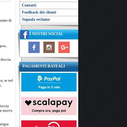
Contatti
Feedback dei clienti
Segnala reclamo
nsumo di
I NOSTRI SOCIAL
mpoo,
a doccia
PAGAMENTI RATEALI
a; se nel
,
doccia
 un nuovo
nergia