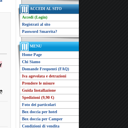
za
ACCEDI AL SITO
Accedi (Login)
Registrati al sito
Password Smarrita?
MENU
Home Page
Chi Siamo
Domande Frequenti (FAQ)
Iva agevolata e detrazioni
Prendere le misure
Guida Installazione
Spedizioni (9,90 €)
Foto dei particolari
Box doccia per hotel
Box doccia per Camper
Condizioni di vendita