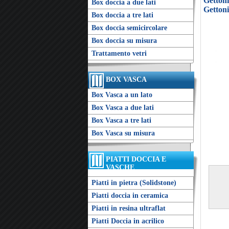
Getton
Box doccia a due lati
Gettoni
Box doccia a tre lati
Box doccia semicircolare
Box doccia su misura
Trattamento vetri
BOX VASCA
Box Vasca a un lato
Box Vasca a due lati
Box Vasca a tre lati
Box Vasca su misura
PIATTI DOCCIA E
VASCHE
Piatti in pietra (Solidstone)
Piatti doccia in ceramica
Piatti in resina ultraflat
Piatti Doccia in acrilico