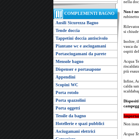
nella doc
Non è nec
COMPLEMENTI BAGNO
rubinetto
Ausili Sicurezza Bagno
Rilevator
Tende doccia
si chiude
Tappetini doccia antiscivolo
Inoltre, 
Piantane wc e asciugamani
vasca da 
ospiti del
Portasciugamani da parete
Acqua Tem
Mensole bagno
riscaldat
Dispenser e portasapone
più esaus
Appendini
Infine, A
Scopini WC
calda san
scaldabag
Porta rotolo
Porta spazzolini
Dispositi
campeggi,
Porta oggetti
Tessile da bagno
Importan
Hotellerie e spazi pubblici
Non insta
Asciugamani elettrici
Acqua Tem