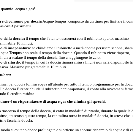
isparmio: acqua e gas!
re di consumo per doccia
Acqua-Tempus, composto da un timer per limitare il co
gas
con 3 parametri
:
 della doccia:
il tempo che l'utente trascorrerà con il rubinetto aperto; massimo
ammabile 10 minuti.
o di insaponatura:
se chiudiamo il rubinetto a metà doccia per usare sapone, sha
Acqua Tempus non scala il tempo della doccia. Quando il rubinetto viene riaperto,
incia a scalare il tempo della doccia fino a raggiungere lo zero.
 di ritardo:
il tempo in cui la doccia rimarrà chiusa finché non sarà disponibile l
ssiva. Massimo programmabile 10 minuti.
ziona:
 timer per doccia fornirà acqua all'utente per tutto il tempo programmato per la docci
la doccia l'utente chiude il rubinetto per insaponarsi, il conto alla rovescia si ferma
ndo il credito residuo.
 timer è un risparmiatore di acqua e gas che elimina gli sprechi.
 trascorso il tempo della doccia, si entra in modalità di ritardo, durante la quale la 
iusa; trascorso questo tempo, la centralina torna in modalità doccia, in attesa che
tri e faccia la doccia.
 modo si evitano docce prolungate e si ottiene un enorme risparmio di acqua e di e