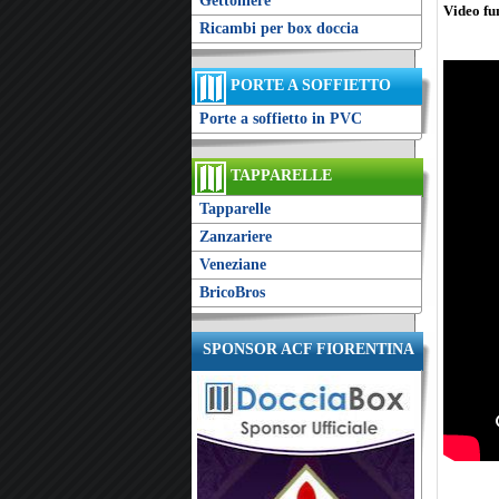
Gettoniere
Video f
Ricambi per box doccia
PORTE A SOFFIETTO
Porte a soffietto in PVC
TAPPARELLE
Tapparelle
Zanzariere
Veneziane
BricoBros
SPONSOR ACF FIORENTINA