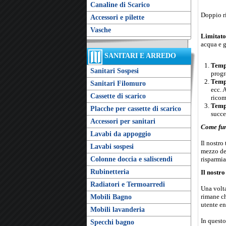
Canaline di Scarico
Doppio r
Accessori e pilette
Vasche
Limitato
acqua e 
SANITARI E ARREDO
Tempo
Sanitari Sospesi
progr
Temp
Sanitari Filomuro
ecc. 
Cassette di scarico
ricom
Tempo
Placche per cassette di scarico
succe
Accessori per sanitari
Come fun
Lavabi da appoggio
Il nostro
Lavabi sospesi
mezzo del
Colonne doccia e saliscendi
risparmia
Rubinetteria
Il nostro
Radiatori e Termoarredi
Una volta
rimane ch
Mobili Bagno
utente en
Mobili lavanderia
In questo
Specchi bagno