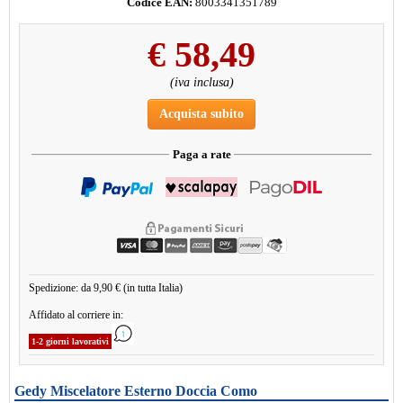
Codice EAN:
8003341351789
€
58,49
(iva inclusa)
Acquista subito
Paga a rate
Spedizione: da 9,90 € (in tutta Italia)
Affidato al corriere in:
1-2 giorni lavorativi
Gedy Miscelatore Esterno Doccia Como