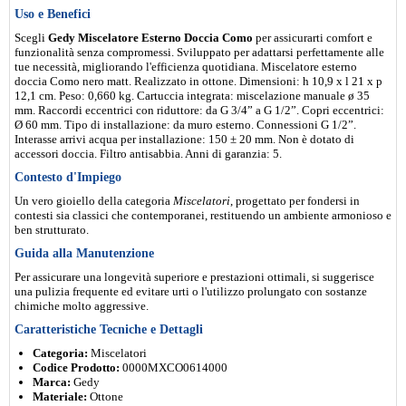
Uso e Benefici
Scegli
Gedy Miscelatore Esterno Doccia Como
per assicurarti comfort e
funzionalità senza compromessi. Sviluppato per adattarsi perfettamente alle
tue necessità, migliorando l'efficienza quotidiana. Miscelatore esterno
doccia Como nero matt. Realizzato in ottone. Dimensioni: h 10,9 x l 21 x p
12,1 cm. Peso: 0,660 kg. Cartuccia integrata: miscelazione manuale ø 35
mm. Raccordi eccentrici con riduttore: da G 3/4” a G 1/2”. Copri eccentrici:
Ø 60 mm. Tipo di installazione: da muro esterno. Connessioni G 1/2”.
Interasse arrivi acqua per installazione: 150 ± 20 mm. Non è dotato di
accessori doccia. Filtro antisabbia. Anni di garanzia: 5.
Contesto d'Impiego
Un vero gioiello della categoria
Miscelatori
, progettato per fondersi in
contesti sia classici che contemporanei, restituendo un ambiente armonioso e
ben strutturato.
Guida alla Manutenzione
Per assicurare una longevità superiore e prestazioni ottimali, si suggerisce
una pulizia frequente ed evitare urti o l'utilizzo prolungato con sostanze
chimiche molto aggressive.
Caratteristiche Tecniche e Dettagli
Categoria:
Miscelatori
Codice Prodotto:
0000MXCO0614000
Marca:
Gedy
Materiale:
Ottone