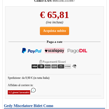
Codice EAN:
8003341351697
€
65,81
(iva inclusa)
Acquista subito
Paga a rate
Spedizione: da 9,90 € (in tutta Italia)
Affidato al corriere in:
1-2 giorni lavorativi
Gedy Miscelatore Bidet Como