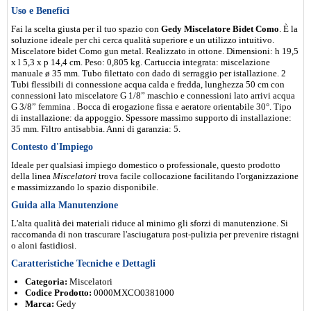
Uso e Benefici
Fai la scelta giusta per il tuo spazio con
Gedy Miscelatore Bidet Como
. È la
soluzione ideale per chi cerca qualità superiore e un utilizzo intuitivo.
Miscelatore bidet Como gun metal. Realizzato in ottone. Dimensioni: h 19,5
x l 5,3 x p 14,4 cm. Peso: 0,805 kg. Cartuccia integrata: miscelazione
manuale ø 35 mm. Tubo filettato con dado di serraggio per istallazione. 2
Tubi flessibili di connessione acqua calda e fredda, lunghezza 50 cm con
connessioni lato miscelatore G 1/8” maschio e connessioni lato arrivi acqua
G 3/8” femmina . Bocca di erogazione fissa e aeratore orientabile 30°. Tipo
di installazione: da appoggio. Spessore massimo supporto di installazione:
35 mm. Filtro antisabbia. Anni di garanzia: 5.
Contesto d'Impiego
Ideale per qualsiasi impiego domestico o professionale, questo prodotto
della linea
Miscelatori
trova facile collocazione facilitando l'organizzazione
e massimizzando lo spazio disponibile.
Guida alla Manutenzione
L'alta qualità dei materiali riduce al minimo gli sforzi di manutenzione. Si
raccomanda di non trascurare l'asciugatura post-pulizia per prevenire ristagni
o aloni fastidiosi.
Caratteristiche Tecniche e Dettagli
Categoria:
Miscelatori
Codice Prodotto:
0000MXCO0381000
Marca:
Gedy