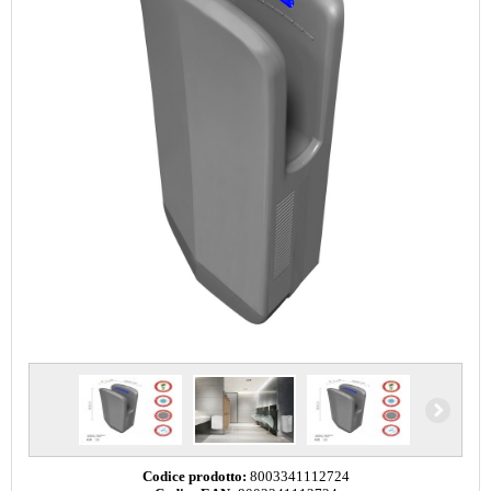
Codice prodotto:
8003341112724