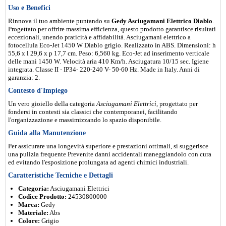
Uso e Benefici
Rinnova il tuo ambiente puntando su
Gedy Asciugamani Elettrico Diablo
.
Progettato per offrire massima efficienza, questo prodotto garantisce risultati
eccezionali, unendo praticità e affidabilità. Asciugamani elettrico a
fotocellula Eco-Jet 1450 W Diablo grigio. Realizzato in ABS. Dimensioni: h
55,6 x l 29,6 x p 17,7 cm. Peso: 6,560 kg. Eco-Jet ad inserimento verticale
delle mani 1450 W. Velocità aria 410 Km/h. Asciugatura 10/15 sec. Igiene
integrata. Classe II - IP34- 220-240 V- 50-60 Hz. Made in Italy. Anni di
garanzia: 2.
Contesto d'Impiego
Un vero gioiello della categoria
Asciugamani Elettrici
, progettato per
fondersi in contesti sia classici che contemporanei, facilitando
l'organizzazione e massimizzando lo spazio disponibile.
Guida alla Manutenzione
Per assicurare una longevità superiore e prestazioni ottimali, si suggerisce
una pulizia frequente Prevenite danni accidentali maneggiandolo con cura
ed evitando l'esposizione prolungata ad agenti chimici industriali.
Caratteristiche Tecniche e Dettagli
Categoria:
Asciugamani Elettrici
Codice Prodotto:
24530800000
Marca:
Gedy
Materiale:
Abs
Colore:
Grigio