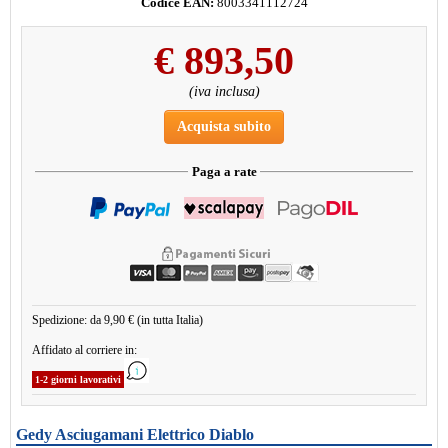
Codice EAN:
8003341112724
€
893,50
(iva inclusa)
Acquista subito
Paga a rate
Spedizione: da 9,90 € (in tutta Italia)
Affidato al corriere in:
1-2 giorni lavorativi
Gedy Asciugamani Elettrico Diablo