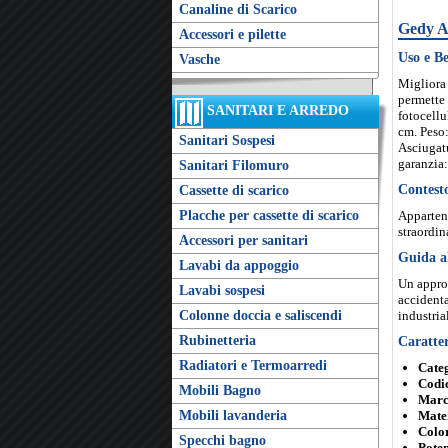
Canaline di Scarico
Gedy A
Accessori e pilette
Uso e Be
Vasche
Migliora 
permette 
SANITARI E ARREDO
fotocellu
cm. Peso:
Sanitari Sospesi
Asciugatu
garanzia:
Sanitari Filomuro
Contest
Cassette di scarico
Placche per cassette di scarico
Apparten
straordin
Accessori per sanitari
Guida a
Lavabi da appoggio
Un approc
Lavabi sospesi
accident
Colonne doccia e saliscendi
industrial
Rubinetteria
Caratter
Radiatori e Termoarredi
Cate
Codic
Mobili Bagno
Marc
Mobili lavanderia
Mater
Colo
Specchi bagno
Pote