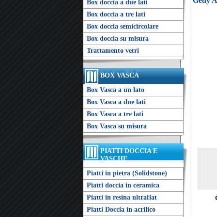
Gedy A
Box doccia a due lati
Box doccia a tre lati
Box doccia semicircolare
Box doccia su misura
Trattamento vetri
BOX VASCA
Box Vasca a un lato
Box Vasca a due lati
Box Vasca a tre lati
Box Vasca su misura
PIATTI DOCCIA E
VASCHE
Piatti in pietra (Solidstone)
Piatti doccia in ceramica
Piatti in resina ultraflat
Piatti Doccia in acrilico