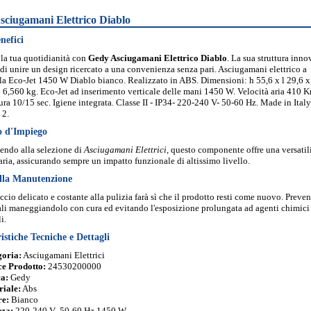
sciugamani Elettrico Diablo
nefici
la tua quotidianità con
Gedy Asciugamani Elettrico Diablo
. La sua struttura inno
di unire un design ricercato a una convenienza senza pari. Asciugamani elettrico a
la Eco-Jet 1450 W Diablo bianco. Realizzato in ABS. Dimensioni: h 55,6 x l 29,6 x
 6,560 kg. Eco-Jet ad inserimento verticale delle mani 1450 W. Velocità aria 410 
ra 10/15 sec. Igiene integrata. Classe II - IP34- 220-240 V- 50-60 Hz. Made in Italy
 2.
o d'Impiego
endo alla selezione di
Asciugamani Elettrici
, questo componente offre una versatil
aria, assicurando sempre un impatto funzionale di altissimo livello.
lla Manutenzione
cio delicato e costante alla pulizia farà sì che il prodotto resti come nuovo. Preve
ali maneggiandolo con cura ed evitando l'esposizione prolungata ad agenti chimici
i.
istiche Tecniche e Dettagli
goria:
Asciugamani Elettrici
e Prodotto:
24530200000
a:
Gedy
iale:
Abs
re:
Bianco
nza:
220-240 V- 50-60 Hz 1450 W