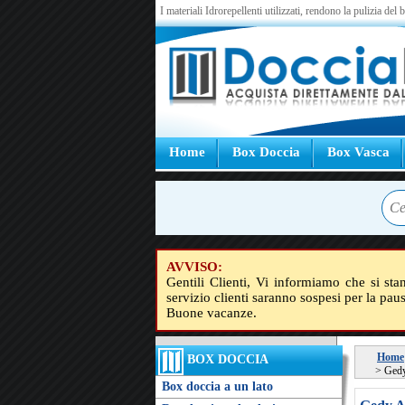
I materiali Idrorepellenti utilizzati, rendono la pulizia del
Home
Box Doccia
Box Vasca
AVVISO:
Gentili Clienti, Vi informiamo che si sta
servizio clienti saranno sospesi per la pau
Buone vacanze.
Home
BOX DOCCIA
>
Gedy
Box doccia a un lato