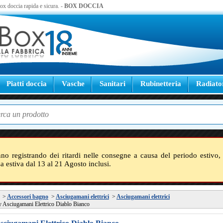
 box doccia rapida e sicura. -
BOX DOCCIA
Piatti doccia
Vasche
Sanitari
Rubinetteria
Radiato
nno registrando dei ritardi nelle consegne a causa del periodo estivo, 
sa estiva dal 13 al 21 Agosto inclusi.
>
Accessori bagno
>
Asciugamani elettrici
>
Asciugamani elettrici
 Asciugamani Elettrico Diablo Bianco