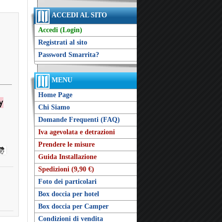
ACCEDI AL SITO
Accedi (Login)
Registrati al sito
Password Smarrita?
MENU
Home Page
Chi Siamo
Domande Frequenti (FAQ)
Iva agevolata e detrazioni
Prendere le misure
Guida Installazione
Spedizioni (9,90 €)
Foto dei particolari
Box doccia per hotel
Box doccia per Camper
Condizioni di vendita