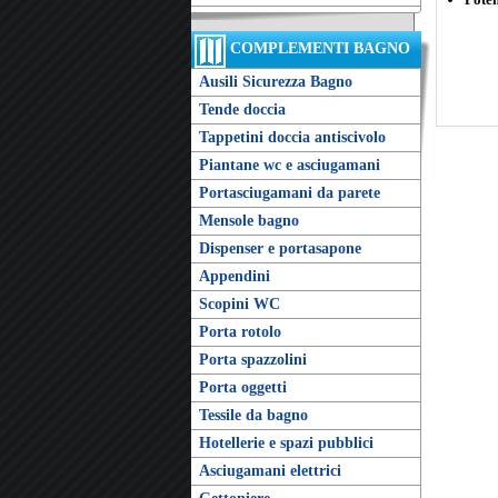
COMPLEMENTI BAGNO
Ausili Sicurezza Bagno
Tende doccia
Tappetini doccia antiscivolo
Piantane wc e asciugamani
Portasciugamani da parete
Mensole bagno
Dispenser e portasapone
Appendini
Scopini WC
Porta rotolo
Porta spazzolini
Porta oggetti
Tessile da bagno
Hotellerie e spazi pubblici
Asciugamani elettrici