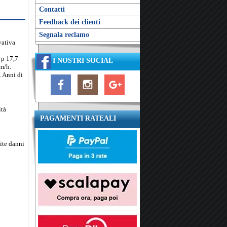
Contatti
Feedback dei clienti
Segnala reclamo
vativa
 p 17,7
I NOSTRI SOCIAL
Km/h.
. Anni di
ità
PAGAMENTI RATEALI
nite danni