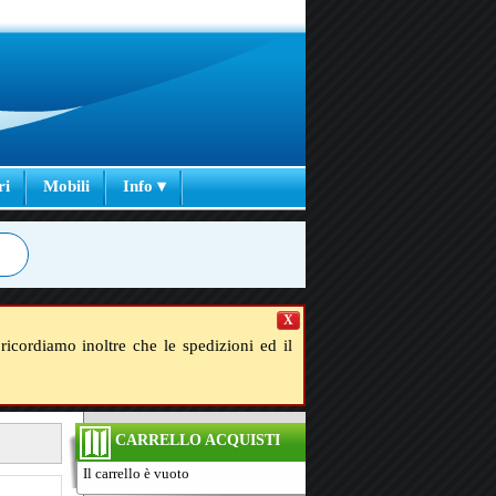
ri
Mobili
Info ▾
X
ricordiamo inoltre che le spedizioni ed il
CARRELLO ACQUISTI
Il carrello è vuoto