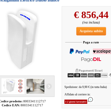
sciugamani Elettrico Diablo Bianco
€
856,44
(iva inclusa)
Acquista subito
Paga a rate
Spedizione: da 9,90 € (in tutta Italia)
Affidato al corriere in:
Codice prodotto:
8003341112717
1-2 giorni lavorativi
Codice EAN:
8003341112717