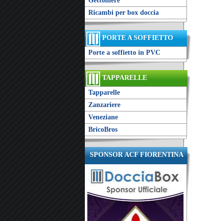
Gettoniere
Ricambi per box doccia
PORTE A SOFFIETTO
Porte a soffietto in PVC
TAPPARELLE
Tapparelle
Zanzariere
Veneziane
BricoBros
SPONSOR ACF FIORENTINA