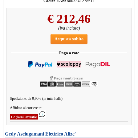
Codice EAN:
8003341278611
€
212,46
(iva inclusa)
Acquista subito
Paga a rate
Spedizione: da 9,90 € (in tutta Italia)
Affidato al corriere in:
1-2 giorni lavorativi
Gedy Asciugamani Elettrico Alize'