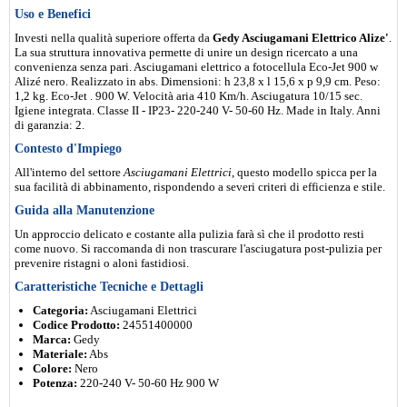
Uso e Benefici
Investi nella qualità superiore offerta da
Gedy Asciugamani Elettrico Alize'
.
La sua struttura innovativa permette di unire un design ricercato a una
convenienza senza pari. Asciugamani elettrico a fotocellula Eco-Jet 900 w
Alizé nero. Realizzato in abs. Dimensioni: h 23,8 x l 15,6 x p 9,9 cm. Peso:
1,2 kg. Eco-Jet . 900 W. Velocità aria 410 Km/h. Asciugatura 10/15 sec.
Igiene integrata. Classe II - IP23- 220-240 V- 50-60 Hz. Made in Italy. Anni
di garanzia: 2.
Contesto d'Impiego
All'interno del settore
Asciugamani Elettrici
, questo modello spicca per la
sua facilità di abbinamento, rispondendo a severi criteri di efficienza e stile.
Guida alla Manutenzione
Un approccio delicato e costante alla pulizia farà sì che il prodotto resti
come nuovo. Si raccomanda di non trascurare l'asciugatura post-pulizia per
prevenire ristagni o aloni fastidiosi.
Caratteristiche Tecniche e Dettagli
Categoria:
Asciugamani Elettrici
Codice Prodotto:
24551400000
Marca:
Gedy
Materiale:
Abs
Colore:
Nero
Potenza:
220-240 V- 50-60 Hz 900 W