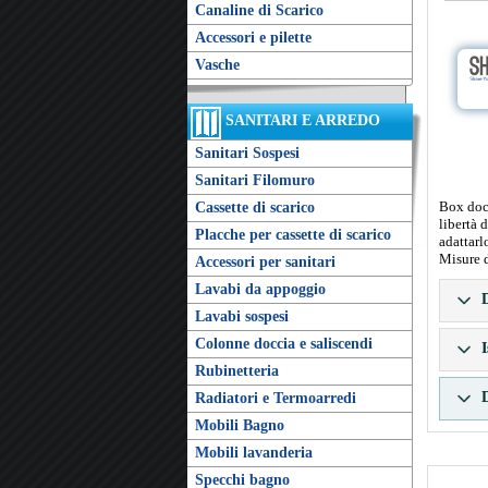
Canaline di Scarico
Accessori e pilette
Vasche
SANITARI E ARREDO
Sanitari Sospesi
Sanitari Filomuro
Box docc
Cassette di scarico
libertà 
Placche per cassette di scarico
adattarl
Misure 
Accessori per sanitari
Lavabi da appoggio
D
Lavabi sospesi
Colonne doccia e saliscendi
I
Rubinetteria
D
Radiatori e Termoarredi
Mobili Bagno
Mobili lavanderia
Specchi bagno