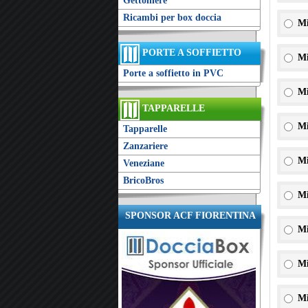
Gettoniere
Ricambi per box doccia
Mi
PORTE A SOFFIETTO
Mi
Porte a soffietto in PVC
Mi
TAPPARELLE
Mi
Tapparelle
Zanzariere
Mi
Veneziane
BricoBros
Mi
SPONSOR ACF FIORENTINA
Mi
Mi
Mi