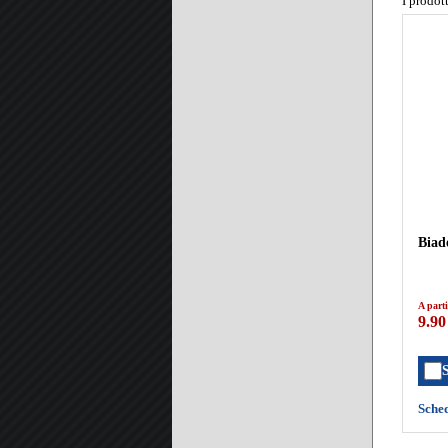
I prodot
Biad
A parti
9.90
Sche