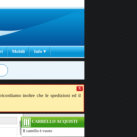
ri
Mobili
Info ▾
X
ricordiamo inoltre che le spedizioni ed il
CARRELLO ACQUISTI
Il carrello è vuoto