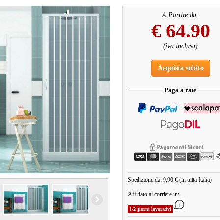
A Partire da:
€
64.90
(iva inclusa)
Acquista subito
Paga a rate
Spedizione da: 9,90 € (in tutta Italia)
Affidato al corriere in:
1-2 giorni lavorativi