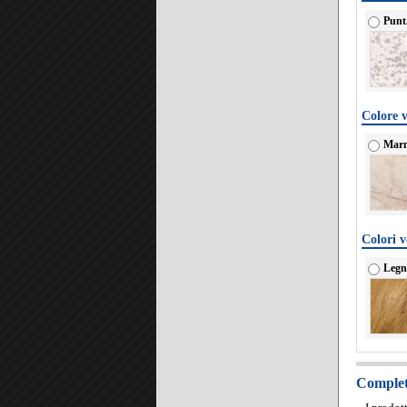
Punt
Colore v
Marm
Colori v
Legn
Completa