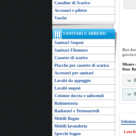
Canaline di Scarico
Accessori e pilette
Vasche
SANITARI E ARREDO
Sanitari Sospesi
Box docc
Sanitari Filomuro
goccia e
Cassette di scarico
Misure 
Placche per cassette di scarico
fisso. R
Accessori per sanitari
D
Lavabi da appoggio
Lavabi sospesi
D
Colonne doccia e saliscendi
Rubinetteria
Radiatori e Termoarredi
Mobili Bagno
Selezion
Mobili lavanderia
Lato f
Specchi bagno