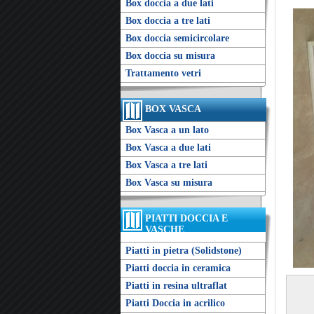
Box doccia a due lati
Box doccia a tre lati
Box doccia semicircolare
Box doccia su misura
Trattamento vetri
BOX VASCA
Box Vasca a un lato
Box Vasca a due lati
Box Vasca a tre lati
Box Vasca su misura
PIATTI DOCCIA E
VASCHE
Piatti in pietra (Solidstone)
Piatti doccia in ceramica
Piatti in resina ultraflat
Piatti Doccia in acrilico