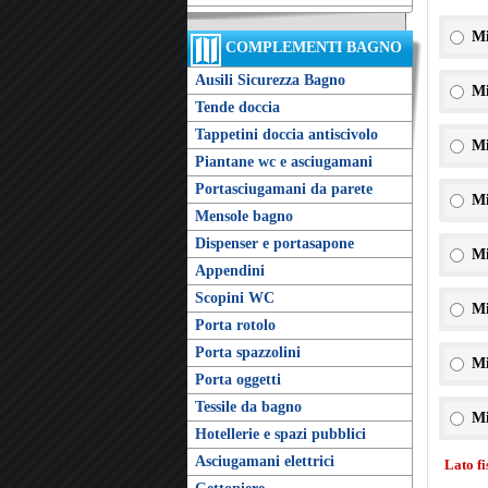
Mi
COMPLEMENTI BAGNO
Ausili Sicurezza Bagno
Mi
Tende doccia
Tappetini doccia antiscivolo
Mi
Piantane wc e asciugamani
Portasciugamani da parete
Mi
Mensole bagno
Dispenser e portasapone
Mi
Appendini
Scopini WC
Mi
Porta rotolo
Porta spazzolini
Mi
Porta oggetti
Tessile da bagno
Mi
Hotellerie e spazi pubblici
Asciugamani elettrici
Lato f