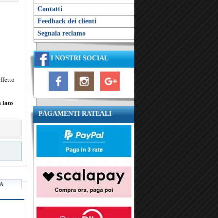
Contatti
Feedback dei clienti
Segnala reclamo
I NOSTRI SOCIAL
ffetto
 lato
PAGAMENTI RATEALI
RA