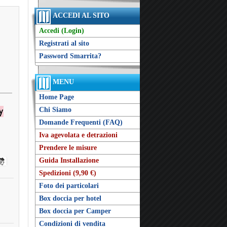
ACCEDI AL SITO
Accedi (Login)
Registrati al sito
Password Smarrita?
MENU
Home Page
Chi Siamo
Domande Frequenti (FAQ)
Iva agevolata e detrazioni
Prendere le misure
Guida Installazione
Spedizioni (9,90 €)
Foto dei particolari
Box doccia per hotel
Box doccia per Camper
Condizioni di vendita