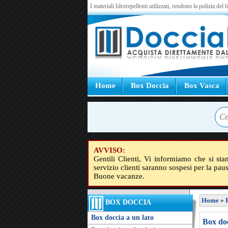
I materiali Idrorepellenti utilizzati, rendono la pulizia del
Home
Box Doccia
Box Vasca
AVVISO:
Gentili Clienti, Vi informiamo che si sta
servizio clienti saranno sospesi per la pau
Buone vacanze.
Home
»
BOX DOCCIA
Box doccia a un lato
Box doc