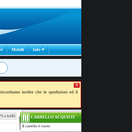
ri
Mobili
Info ▾
X
ricordiamo inoltre che le spedizioni ed il
 75 x h185
CARRELLO ACQUISTI
Il carrello è vuoto