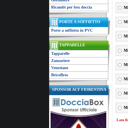
Gettoniere
Ricambi per box doccia
Mi
PORTE A SOFFIETTO
Mi
Porte a soffietto in PVC
Mi
TAPPARELLE
Mi
Tapparelle
Zanzariere
Mi
Veneziane
BricoBros
Mi
SPONSOR ACF FIORENTINA
Mi
Mi
Lato f