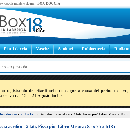
 box doccia rapida e sicura. -
BOX DOCCIA
Piatti doccia
Vasche
Sanitari
Rubinetteria
Radiato
nno registrando dei ritardi nelle consegne a causa del periodo estivo, 
sa estiva dal 13 al 21 Agosto inclusi.
Box doccia
»
a due lati
»
Box doccia acrilico - 2 lati, Fisso piu' Libro Misura: 85 x
cia acrilico - 2 lati, Fisso piu' Libro Misura: 85 x 75 x h185