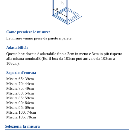
Come prendere le misure:
Le misure vanno prese da parete a parete.
Adattabilità:
Questo box doccia è adattabile fino a 2cm in meno e 3cm in più rispetto
alla misura nominalE (Es: il box da 105cm può arrivare da 103cm a
108cm).
Sapazio d'entrata
Misura 65: 39cm
Misura 70: 44cm
Misura 75: 49cm
Misura 80: 54cm
Misura 85: 59cm
Misura 90: 64cm
Misura 95: 69cm
Misura 100: 74cm
Misura 105: 79cm
Seleziona la misura