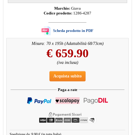
Marchio:
Giava
Codice prodotto:
1286-4287
Scheda prodotto in PDF
Misura: 70 x 195h (Adattabilità 68/73cm)
€
659.90
(iva inclusa)
Acquista subito
Paga a rate
Spedizione da: 9,90 € (in tutta Italia)