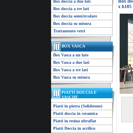
Box doc
Box doccia a due lati
x h185
Box doccia a tre lati
Box doccia semicircolare
Box doccia su misura
Trattamento vetri
BOX VASCA
Box Vasca a un lato
Box Vasca a due lati
Box Vasca a tre lati
Box Vasca su misura
PIATTI DOCCIA E
VASCHE
Piatti in pietra (Solidstone)
Piatti doccia in ceramica
Piatti in resina ultraflat
Piatti Doccia in acrilico