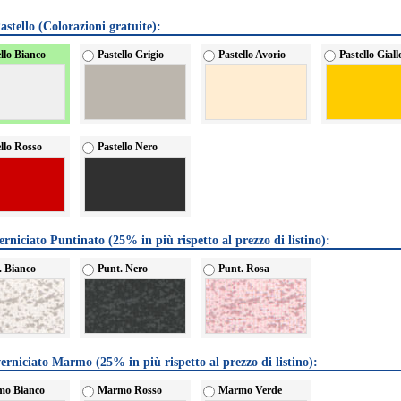
astello (Colorazioni gratuite):
llo Bianco
Pastello Grigio
Pastello Avorio
Pastello Giall
ello Rosso
Pastello Nero
erniciato Puntinato (25% in più rispetto al prezzo di listino):
. Bianco
Punt. Nero
Punt. Rosa
erniciato Marmo (25% in più rispetto al prezzo di listino):
o Bianco
Marmo Rosso
Marmo Verde