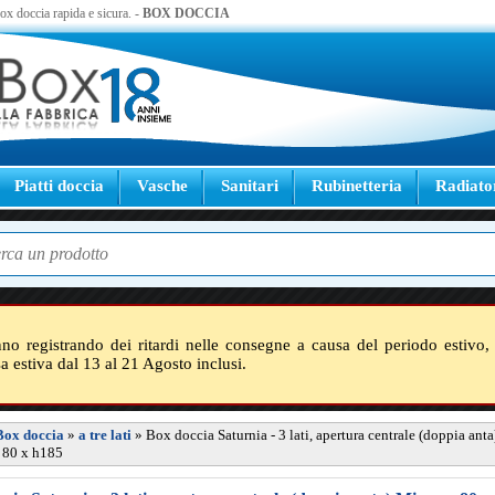
 box doccia rapida e sicura. -
BOX DOCCIA
Piatti doccia
Vasche
Sanitari
Rubinetteria
Radiato
nno registrando dei ritardi nelle consegne a causa del periodo estivo, 
sa estiva dal 13 al 21 Agosto inclusi.
Box doccia
»
a tre lati
»
Box doccia Saturnia - 3 lati, apertura centrale (doppia ant
 80 x h185