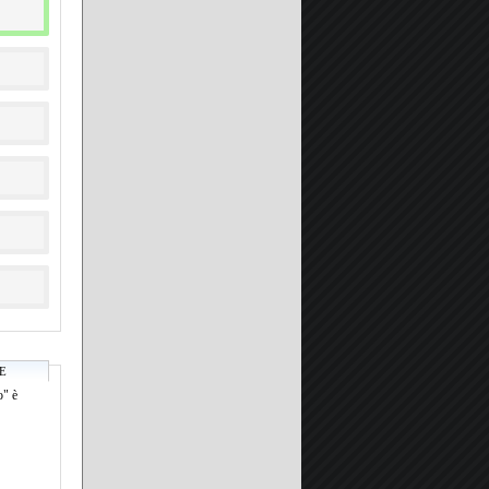
E
o" è