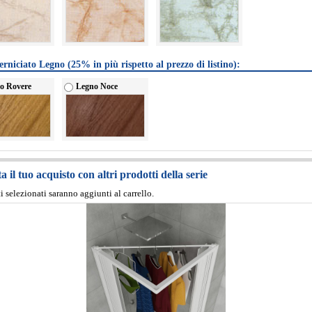
erniciato Legno (25% in più rispetto al prezzo di listino):
o Rovere
Legno Noce
 il tuo acquisto con altri prodotti della serie
ti selezionati saranno aggiunti al carrello.