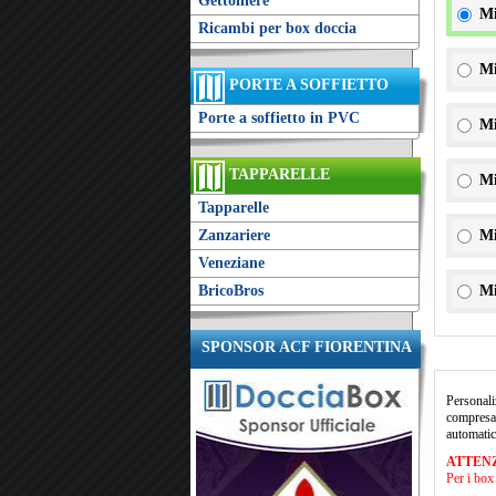
Gettoniere
Mi
Ricambi per box doccia
Mi
PORTE A SOFFIETTO
Porte a soffietto in PVC
Mi
TAPPARELLE
Mi
Tapparelle
Zanzariere
Mi
Veneziane
BricoBros
Mi
SPONSOR ACF FIORENTINA
Personali
compresa 
automatic
ATTEN
Per i box 