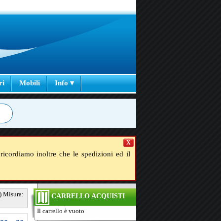
ri
Mobili
Info ▾
X
ricordiamo inoltre che le spedizioni ed il
a) Misura:
CARRELLO ACQUISTI
Il carrello è vuoto