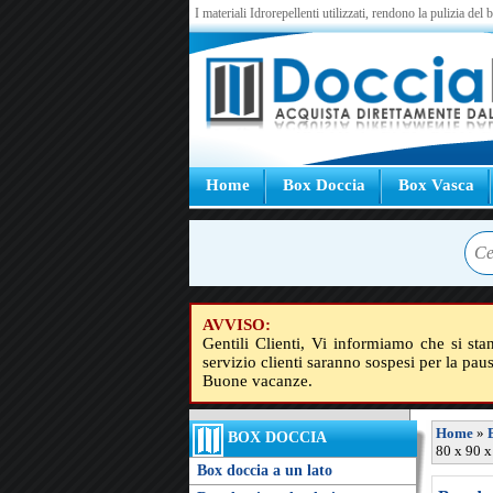
I materiali Idrorepellenti utilizzati, rendono la pulizia del
Home
Box Doccia
Box Vasca
AVVISO:
Gentili Clienti, Vi informiamo che si sta
servizio clienti saranno sospesi per la pau
Buone vacanze.
Home
»
BOX DOCCIA
80 x 90 x
Box doccia a un lato