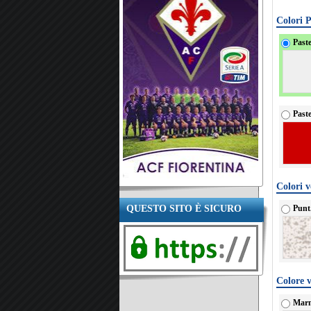
Colori P
Paste
Past
Colori v
QUESTO SITO È SICURO
Punt
Colore v
Marm