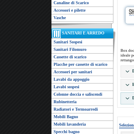
Canaline di Scarico
Accessori e pilette
Vasche
SANITARI E ARREDO
Sanitari Sospesi
Sanitari Filomuro
Box docc
ideale p
Cassette di scarico
rettango
Placche per cassette di scarico
D
Accessori per sanitari
Lavabi da appoggio
I
Lavabi sospesi
Colonne doccia e saliscendi
D
Rubinetteria
Radiatori e Termoarredi
Mobili Bagno
Mobili lavanderia
Selezion
Specchi bagno