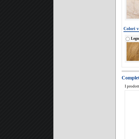
Colori v
Legn
Completa
I prodot