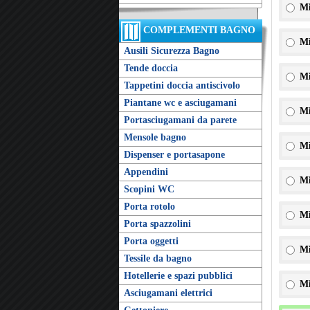
Mi
COMPLEMENTI BAGNO
Mi
Ausili Sicurezza Bagno
Tende doccia
Mi
Tappetini doccia antiscivolo
Piantane wc e asciugamani
Mi
Portasciugamani da parete
Mensole bagno
Mi
Dispenser e portasapone
Appendini
Mi
Scopini WC
Porta rotolo
Mi
Porta spazzolini
Porta oggetti
Mi
Tessile da bagno
Hotellerie e spazi pubblici
Mi
Asciugamani elettrici