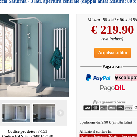
cia Saturnia - 3 lati, apertura centrale (doppia anta) Misura: 80 x
Misura: 80 x 90 x 80 x h185
€
219.90
(iva inclusa)
Acquista subito
Paga a rate
Spedizione da: 9,90 € (in tutta Italia)
Codice prodotto:
7-153
Affidato al corriere in:
Codice EAN:
8057680142140
1-3 giorni lavorativi (4-5 giorni box su mi