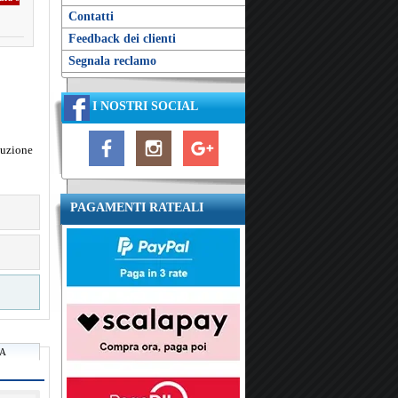
Contatti
Feedback dei clienti
Segnala reclamo
I NOSTRI SOCIAL
oluzione
PAGAMENTI RATEALI
RA