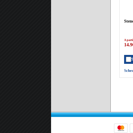
Sten
A parti
14.9
Sche