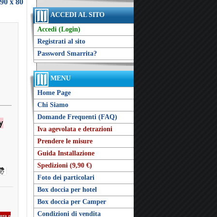
 90 x 80
ACCEDI AL SITO
Accedi (Login)
Registrati al sito
Password Smarrita?
MENU
Home Page
Chi Siamo
Domande Frequenti (FAQ)
Iva agevolata e detrazioni
Prendere le misure
Guida Installazione
Spedizioni (9,90 €)
Foto dei particolari
Box doccia per hotel
Box doccia per Camper
Condizioni di vendita
sura o