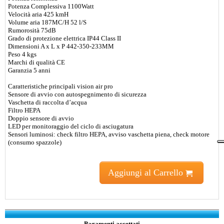
Potenza Complessiva 1100Watt
Velocità aria 425 kmH
Volume aria 187MC/H 52 l/S
Rumorosità 75dB
Grado di protezione elettrica IP44 Class II
Dimensioni A x L x P 442-350-233MM
Peso 4 kgs
Marchi di qualità CE
Garanzia 5 anni
Caratteristiche principali vision air pro
Sensore di avvio con autospegnimento di sicurezza
Vaschetta di raccolta d’acqua
Filtro HEPA
Doppio sensore di avvio
LED per monitoraggio del ciclo di asciugatura
Sensori luminosi: check filtro HEPA, avviso vaschetta piena, check motore
(consumo spazzole)
Aggiungi al Carrello
Pagamenti accettati