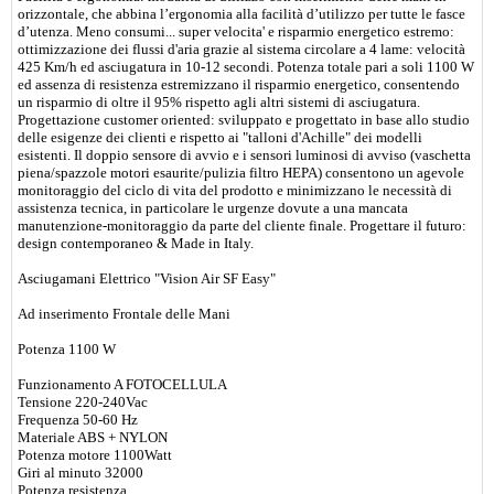
orizzontale, che abbina l’ergonomia alla facilità d’utilizzo per tutte le fasce
d’utenza. Meno consumi... super velocita' e risparmio energetico estremo:
ottimizzazione dei flussi d'aria grazie al sistema circolare a 4 lame: velocità
425 Km/h ed asciugatura in 10-12 secondi. Potenza totale pari a soli 1100 W
ed assenza di resistenza estremizzano il risparmio energetico, consentendo
un risparmio di oltre il 95% rispetto agli altri sistemi di asciugatura.
Progettazione customer oriented: sviluppato e progettato in base allo studio
delle esigenze dei clienti e rispetto ai "talloni d'Achille" dei modelli
esistenti. Il doppio sensore di avvio e i sensori luminosi di avviso (vaschetta
piena/spazzole motori esaurite/pulizia filtro HEPA) consentono un agevole
monitoraggio del ciclo di vita del prodotto e minimizzano le necessità di
assistenza tecnica, in particolare le urgenze dovute a una mancata
manutenzione-monitoraggio da parte del cliente finale. Progettare il futuro:
design contemporaneo & Made in Italy.
Asciugamani Elettrico "Vision Air SF Easy"
Ad inserimento Frontale delle Mani
Potenza 1100 W
Funzionamento A FOTOCELLULA
Tensione 220-240Vac
Frequenza 50-60 Hz
Materiale ABS + NYLON
Potenza motore 1100Watt
Giri al minuto 32000
Potenza resistenza