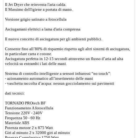
Il Jet Dryer che reinventa l'aria calda.
Il Massimo dell'igiene a portata di mano.
Versione grigio satinato a fotocellula
Asciugamani elettrici a lama d'aria compressa
Il nuovo concetto di asciugatura per gli ambienti pubblici.
Consente fino all’80% di risparmio rispetto agli altri sistemi di asciugatura,
in particolare carta e cotone.
Asciugatura perfetta in 12-15 secondi attraverso un flusso d’aria ad alta
velocità su entrambi i lati delle mani.
Sistema di controllo intelligente a sensori infrarossi “no touch”:
- azionamento automatico all’inserimento delle mani
- vaschetta raccolta d’acqua: nessun gocciolamento sui pavimenti
dati tecnici:
TORNADO PROtech BF
Funzionamento A fotocellula
Tensione 220V - 240V
Frequenza 50 - 60 Hz
Materiale ABS
Potenza motore 2 x 875 Watt
Giri al minuto 2 x 32000 giri al minuto
Potenza Complessiva 1750 Watt