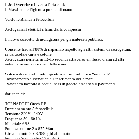
Il Jet Dryer che reinventa l'aria calda.
Il Massimo dell'igiene a portata di mano.
Versione Bianca a fotocellula
Asciugamani elettrici a lama d'aria compressa
Il nuovo concetto di asciugatura per gli ambienti pubblici.
Consente fino all’80% di risparmio rispetto agli altri sistemi di asciugatura,
in particolare carta e cotone.
Asciugatura perfetta in 12-15 secondi attraverso un flusso d’aria ad alta
velocità su entrambi i lati delle mani.
Sistema di controllo intelligente a sensori infrarossi “no touch”:
- azionamento automatico all’inserimento delle mani
- vaschetta raccolta d’acqua: nessun gocciolamento sui pavimenti
dati tecnici:
TORNADO PROtech BF
Funzionamento A fotocellula
Tensione 220V - 240V
Frequenza 50 - 60 Hz
Materiale ABS
Potenza motore 2 x 875 Watt
Giri al minuto 2 x 32000 giri al minuto
Potenza Complessiva 1750 Watt