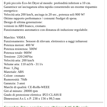
Il più piccolo Eco-Jet Dryer al mondo: profondità inferiore a 10 cm.
Garantisce un’asciugatura ultra rapida consentendo un enorme risparmio
energetico:
Velocità aria 200 km/h, asciuga in 20 sec., potenza soli 900 W!
Ottimo rapporto performance / consumi /budget di spesa.
Design di ultima generazione:
versioni in ABS bianco, cromato.
Funzionamento automatico con distanza di induzione regolabile.
Marchio: VAMA
Funzionamento: Sensore di rilevam. elettronico a raggi infrarossi
Potenza motore: 400 W
Potenza resistenza: 500W
Potenza totale: 900W
Tensione: 220/240Vac
Velocità aria: 200 km/h
Volume aria: 110 m3/h - 31 l/s
Peso: 1,2kg
Materiale: ABS
Colore: cromato
Rumorosità: 70db
Garanzia: 3 anni
Marchi di qualità: CE-RoHs-WEEE
Giri al minuto: 28000 rpm
Grado di protezione elettrica: IP23 CLASS II
Dimensioni A x L x P: 238 x 156 x 99,5 mm