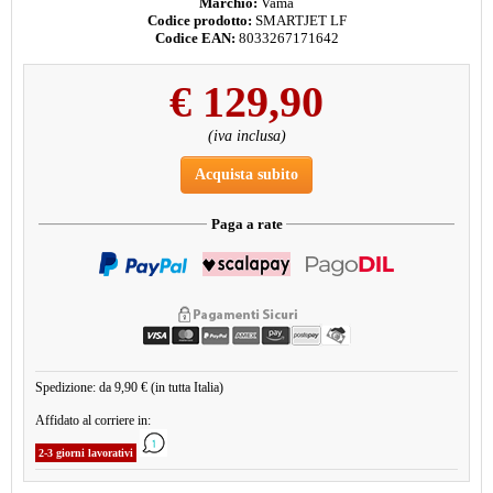
Marchio:
Vama
Codice prodotto:
SMARTJET LF
Codice EAN:
8033267171642
€
129,90
(iva inclusa)
Acquista subito
Paga a rate
Spedizione: da 9,90 € (in tutta Italia)
Affidato al corriere in:
2-3 giorni lavorativi