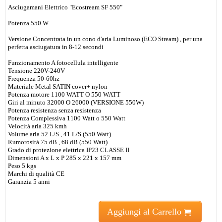
Asciugamani Elettrico "Ecostream SF 550"
Potenza 550 W
Versione Concentrata in un cono d'aria Luminoso (ECO Stream) , per una
perfetta asciugatura in 8-12 secondi
Funzionamento A fotocellula intelligente
Tensione 220V-240V
Frequenza 50-60hz
Materiale Metal SATIN cover+ nylon
Potenza motore 1100 WATT O 550 WATT
Giri al minuto 32000 O 26000 (VERSIONE 550W)
Potenza resistenza senza resistenza
Potenza Complessiva 1100 Watt o 550 Watt
Velocità aria 325 kmh
Volume aria 52 L/S , 41 L/S (550 Watt)
Rumorosità 75 dB , 68 dB (550 Watt)
Grado di protezione elettrica IP23 CLASSE II
Dimensioni A x L x P 285 x 221 x 157 mm
Peso 5 kgs
Marchi di qualità CE
Garanzia 5 anni
Aggiungi al Carrello