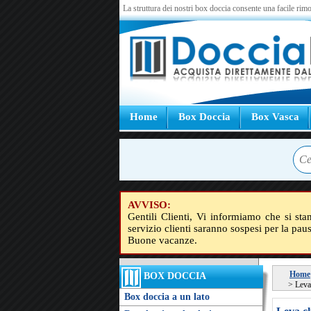
La struttura dei nostri box doccia consente una facile rimo
Home
Box Doccia
Box Vasca
AVVISO:
Gentili Clienti, Vi informiamo che si sta
servizio clienti saranno sospesi per la pau
Buone vacanze.
Home
BOX DOCCIA
>
Leva
Box doccia a un lato