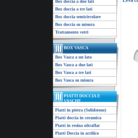
Leva cl
Box doccia a due lati
Box doccia a tre lati
Box doccia semicircolare
Box doccia su misura
Trattamento vetri
BOX VASCA
Box Vasca a un lato
Box Vasca a due lati
Box Vasca a tre lati
Box Vasca su misura
PIATTI DOCCIA E
VASCHE
Piatti in pietra (Solidstone)
Piatti doccia in ceramica
Piatti in resina ultraflat
Piatti Doccia in acrilico