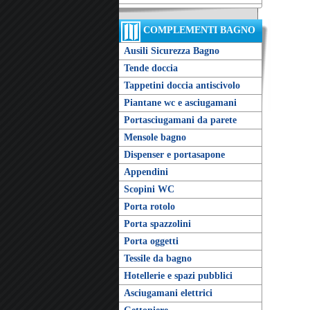
COMPLEMENTI BAGNO
Ausili Sicurezza Bagno
Tende doccia
Tappetini doccia antiscivolo
Piantane wc e asciugamani
Portasciugamani da parete
Mensole bagno
Dispenser e portasapone
Appendini
Scopini WC
Porta rotolo
Porta spazzolini
Porta oggetti
Tessile da bagno
Hotellerie e spazi pubblici
Asciugamani elettrici