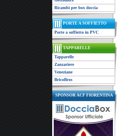
Gettoniere
Ricambi per box doccia
PORTE A SOFFIETTO
Porte a soffietto in PVC
TAPPARELLE
Tapparelle
Zanzariere
Veneziane
BricoBros
SPONSOR ACF FIORENTINA