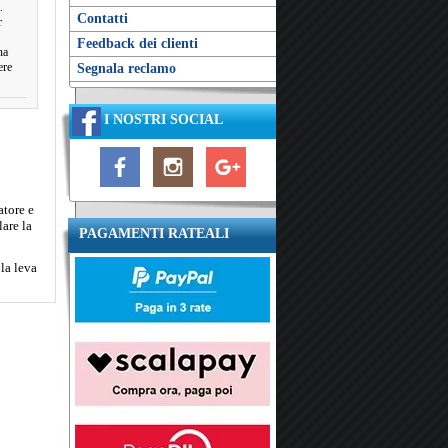
.
Contatti
r
Feedback dei clienti
na
ere
Segnala reclamo
I NOSTRI SOCIAL
atore e
lare la
PAGAMENTI RATEALI
la leva