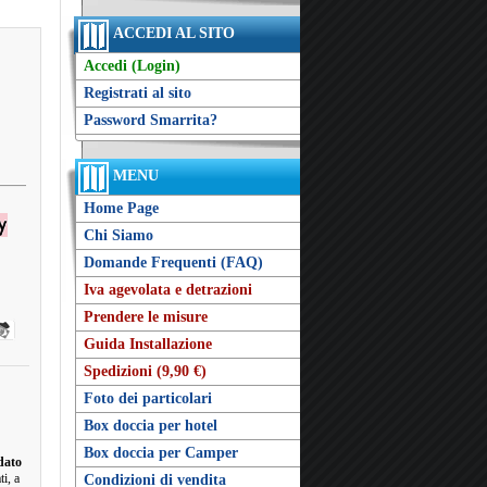
ACCEDI AL SITO
Accedi (Login)
Registrati al sito
Password Smarrita?
MENU
Home Page
Chi Siamo
Domande Frequenti (FAQ)
Iva agevolata e detrazioni
Prendere le misure
Guida Installazione
Spedizioni (9,90 €)
Foto dei particolari
Box doccia per hotel
Box doccia per Camper
dato
ti, a
Condizioni di vendita