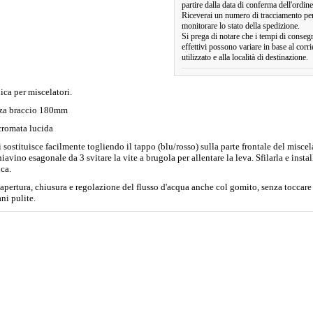
partire dalla data di conferma dell'ordine
Riceverai un numero di tracciamento pe
monitorare lo stato della spedizione.
Si prega di notare che i tempi di conseg
effettivi possono variare in base al corri
utilizzato e alla località di destinazione.
ica per miscelatori.
za braccio 180mm
cromata lucida
i sostituisce facilmente togliendo il tappo (blu/rosso) sulla parte frontale del miscel
iavino esagonale da 3 svitare la vite a brugola per allentare la leva. Sfilarla e instal
ica.
apertura, chiusura e regolazione del flusso d'acqua anche col gomito, senza toccare 
ni pulite.