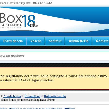
zione di residui e impurità. -
BOX DOCCIA
Piatti doccia
Vasche
Sanitari
Rubinetteria
Radiato
nno registrando dei ritardi nelle consegne a causa del periodo estivo, 
sa estiva dal 13 al 21 Agosto inclusi.
>
Arredo bagno
>
Rubinetteria
>
Rubinetti Lavello
 clinica Prince per miscelatori lunghezza 180mm