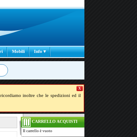
ri
Mobili
Info ▾
X
ricordiamo inoltre che le spedizioni ed il
CARRELLO ACQUISTI
Il carrello è vuoto