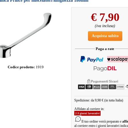
inica Prince per miscelatori lunghezza 180mm
€
7,90
(iva inclusa)
Acquista subito
Paga a rate
Codice prodotto:
1919
Spedizione: da 9,90 € (in tutta Italia)
Affidato al corriere in:
2-3 giorni lavorativi
Il tuo ordine verrà preparato e
affi
al corriere entro i giorni lavorativi indica