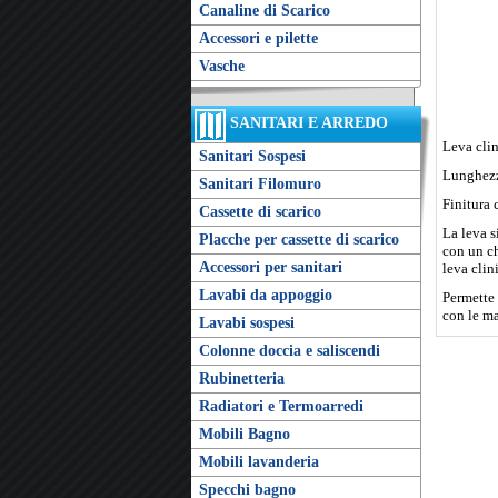
Canaline di Scarico
Accessori e pilette
Vasche
SANITARI E ARREDO
Leva clin
Sanitari Sospesi
Lunghez
Sanitari Filomuro
Finitura 
Cassette di scarico
La leva s
Placche per cassette di scarico
con un ch
Accessori per sanitari
leva clin
Lavabi da appoggio
Permette 
con le ma
Lavabi sospesi
Colonne doccia e saliscendi
Rubinetteria
Radiatori e Termoarredi
Mobili Bagno
Mobili lavanderia
Specchi bagno