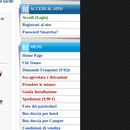
o facile
ACCEDI AL SITO
Accedi (Login)
 cm
Registrati al sito
Password Smarrita?
MENU
Home Page
Chi Siamo
Domande Frequenti (FAQ)
Iva agevolata e detrazioni
Prendere le misure
Guida Installazione
Spedizioni (9,90 €)
Foto dei particolari
Box doccia per hotel
Box doccia per Camper
Condizioni di vendita