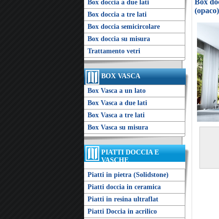
Box doc
Box doccia a due lati
(opaco)
Box doccia a tre lati
Box doccia semicircolare
Box doccia su misura
Trattamento vetri
BOX VASCA
Box Vasca a un lato
Box Vasca a due lati
Box Vasca a tre lati
Box Vasca su misura
PIATTI DOCCIA E
VASCHE
Piatti in pietra (Solidstone)
Piatti doccia in ceramica
Piatti in resina ultraflat
Piatti Doccia in acrilico