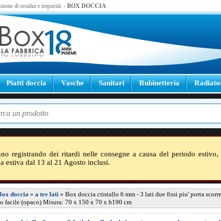
zione di residui e impurità. -
BOX DOCCIA
Piatti doccia
Vasche
Sanitari
Rubinetteria
Radiato
nno registrando dei ritardi nelle consegne a causa del periodo estivo, 
sa estiva dal 13 al 21 Agosto inclusi.
Box doccia
»
a tre lati
»
Box doccia cristallo 6 mm - 3 lati due fissi piu' porta scorr
 facile (opaco) Misura: 70 x 150 x 70 x h190 cm