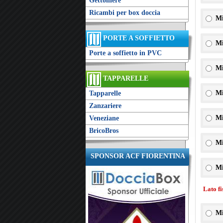
Gettoniere
Ricambi per box doccia
Mi
PORTE A SOFFIETTO
Mi
Porte a soffietto in PVC
Mi
TAPPARELLE
Mi
Tapparelle
Zanzariere
Mi
Veneziane
BricoBros
Mi
SPONSOR ACF FIORENTINA
Mi
Lato f
Mi