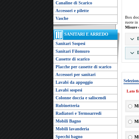
Canaline di Scarico
Accessori e pilette
Box docc
Vasche
ruote in
Misure 
SANITARI E ARREDO
D
Sanitari Sospesi
Sanitari Filomuro
D
Cassette di scarico
Placche per cassette di scarico
Accessori per sanitari
Selezion
Lavabi da appoggio
Lavabi sospesi
Lato f
Colonne doccia e saliscendi
Rubinetteria
Mi
Radiatori e Termoarredi
Mobili Bagno
Mi
Mobili lavanderia
Specchi bagno
Mi