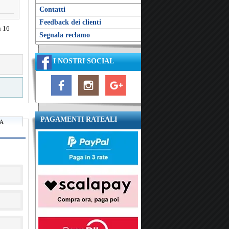
Contatti
Feedback dei clienti
u 16
Segnala reclamo
I NOSTRI SOCIAL
PAGAMENTI RATEALI
RA