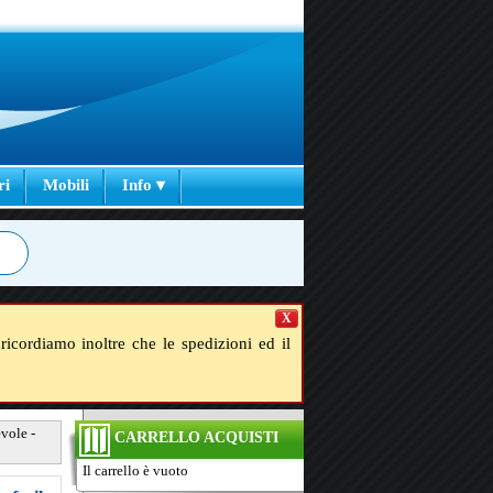
ri
Mobili
Info ▾
X
ricordiamo inoltre che le spedizioni ed il
evole -
CARRELLO ACQUISTI
Il carrello è vuoto