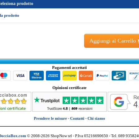
Seleziona prodotto
da prodotto
Aggiungi al Carrello
Pagamenti accettati
Opinioni certificate
Prendere le misure
-
Contatti
-
Chi siamo
DocciaBox.com
© 2008-2026 ShopNow srl - P.Iva 05216690650 - Tel. 089 935824