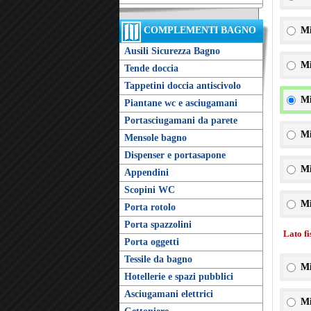
COMPLEMENTI BAGNO
Mi
Ausili Sicurezza Bagno
Mi
Tende doccia
Tappetini doccia antiscivolo
Mi
Piantane wc e asciugamani
Portasciugamani da parete
Mi
Mensole bagno
Dispenser e portasapone
Mi
Appendini
Scopini WC
Mi
Porta rotolo
Porta spazzolini
Lato f
Porta oggetti
Tessile da bagno
Mi
Hotellerie e spazi pubblici
Asciugamani elettrici
Mi