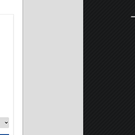
Profilo compensazione aggiuntivo estensione box doccia alti 190
150cm
A partire da:
34.90 €