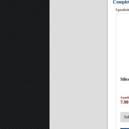
Completa
I prodot
Sili
A parti
7.90