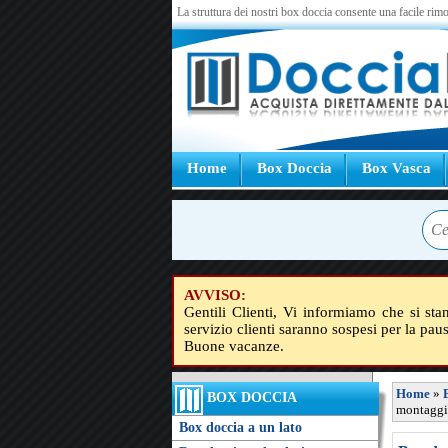
La struttura dei nostri box doccia consente una facile rimo
Home
Box Doccia
Box Vasca
AVVISO:
Gentili Clienti, Vi informiamo che si sta
servizio clienti saranno sospesi per la pau
Buone vacanze.
Home
»
BOX DOCCIA
montaggio
Box doccia a un lato