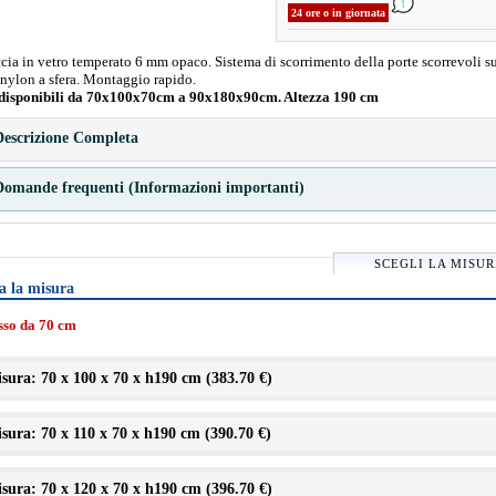
24 ore o in giornata
ia in vetro temperato 6 mm opaco. Sistema di scorrimento della porte scorrevoli s
 nylon a sfera. Montaggio rapido.
disponibili da 70x100x70cm a 90x180x90cm. Altezza 190 cm
escrizione Completa
omande frequenti (Informazioni importanti)
SCEGLI LA MISU
a la misura
isso da 70 cm
sura: 70 x 100 x 70 x h190 cm (
383.70 €
)
sura: 70 x 110 x 70 x h190 cm (
390.70 €
)
sura: 70 x 120 x 70 x h190 cm (
396.70 €
)