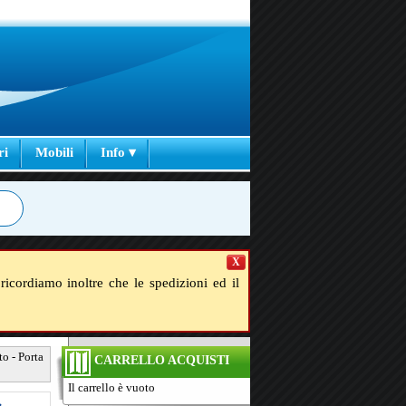
ri
Mobili
Info ▾
X
ricordiamo inoltre che le spedizioni ed il
o - Porta
CARRELLO ACQUISTI
Il carrello è vuoto