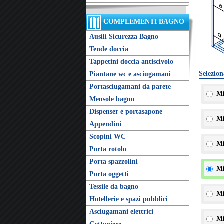
COMPLEMENTI BAGNO
Ausili Sicurezza Bagno
Tende doccia
Tappetini doccia antiscivolo
Selezion
Piantane wc e asciugamani
Portasciugamani da parete
Mi
Mensole bagno
Dispenser e portasapone
Mi
Appendini
Scopini WC
Mi
Porta rotolo
Porta spazzolini
Mi
Porta oggetti
Tessile da bagno
Mi
Hotellerie e spazi pubblici
Asciugamani elettrici
Mi