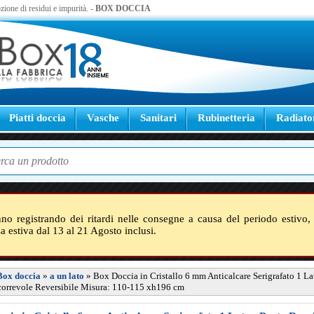
zione di residui e impurità. -
BOX DOCCIA
Piatti doccia
Vasche
Sanitari
Rubinetteria
Radiato
nno registrando dei ritardi nelle consegne a causa del periodo estivo, 
sa estiva dal 13 al 21 Agosto inclusi.
Box doccia
»
a un lato
»
Box Doccia in Cristallo 6 mm Anticalcare Serigrafato 1 Lat
correvole Reversibile Misura: 110-115 xh196 cm