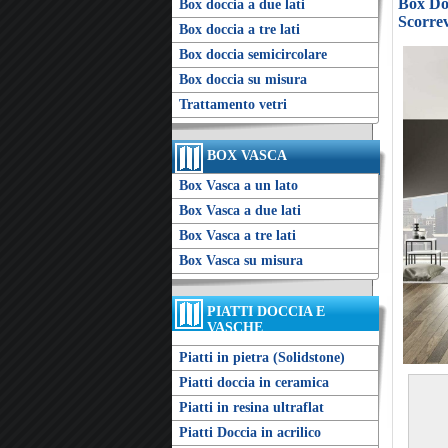
Box Doc
Box doccia a due lati
Scorrev
Box doccia a tre lati
Box doccia semicircolare
Box doccia su misura
Trattamento vetri
BOX VASCA
Box Vasca a un lato
Box Vasca a due lati
Box Vasca a tre lati
Box Vasca su misura
PIATTI DOCCIA E
VASCHE
Piatti in pietra (Solidstone)
Piatti doccia in ceramica
Piatti in resina ultraflat
Piatti Doccia in acrilico