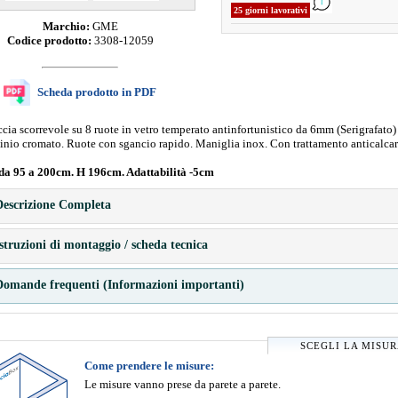
25 giorni lavorativi
Marchio:
GME
Codice prodotto:
3308-12059
Scheda prodotto in PDF
ia scorrevole su 8 ruote in vetro temperato antinfortunistico da 6mm (Serigrafato) 
inio cromato. Ruote con sgancio rapido. Maniglia inox. Con trattamento anticalcar
da 95 a 200cm. H 196cm. Adattabilità -5cm
escrizione Completa
struzioni di montaggio / scheda tecnica
omande frequenti (Informazioni importanti)
SCEGLI LA MISU
Come prendere le misure:
Le misure vanno prese da parete a parete.