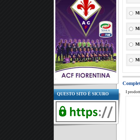
Mi
Mi
Mi
Mi
Completa
I prodot
QUESTO SITO È SICURO