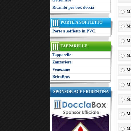
Gettoniere
Ricambi per box doccia
Mi
PORTE A SOFFIETTO
Mi
Porte a soffietto in PVC
Mi
TAPPARELLE
Tapparelle
Mi
Zanzariere
Veneziane
Mi
BricoBros
Mi
SPONSOR ACF FIORENTINA
Mi
Mi
Mi