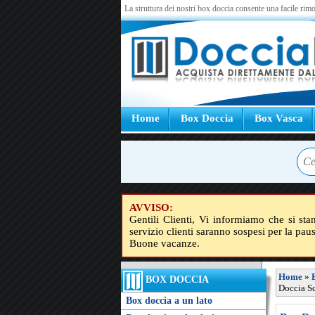
La struttura dei nostri box doccia consente una facile rimo
Home
Box Doccia
Box Vasca
AVVISO:
Gentili Clienti, Vi informiamo che si sta
servizio clienti saranno sospesi per la pau
Buone vacanze.
Home
»
BOX DOCCIA
Doccia S
Box doccia a un lato