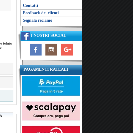
Contatti
Feedback dei clienti
Segnala reclamo
I NOSTRI SOCIAL
e telaio
e.
PAGAMENTI RATEALI
RA