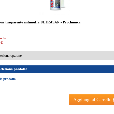
cone trasparente antimuffa ULTRASAN - Prochimica
re da:
 €
Seleziona prodotto
da prodotto
Aggiungi al Carrello