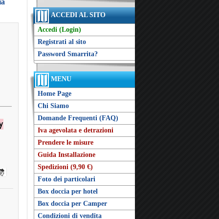
ia
ACCEDI AL SITO
Accedi (Login)
Registrati al sito
Password Smarrita?
MENU
Home Page
Chi Siamo
Domande Frequenti (FAQ)
Iva agevolata e detrazioni
Prendere le misure
Guida Installazione
Spedizioni (9,90 €)
Foto dei particolari
Box doccia per hotel
Box doccia per Camper
Condizioni di vendita