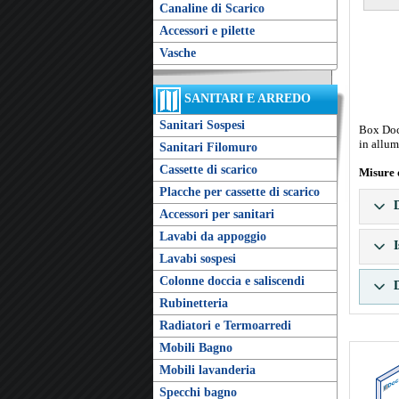
Canaline di Scarico
Accessori e pilette
Vasche
SANITARI E ARREDO
Sanitari Sospesi
Box Docc
in allum
Sanitari Filomuro
Cassette di scarico
Misure 
Placche per cassette di scarico
D
Accessori per sanitari
Lavabi da appoggio
I
Lavabi sospesi
Colonne doccia e saliscendi
D
Rubinetteria
Radiatori e Termoarredi
Mobili Bagno
Mobili lavanderia
Specchi bagno