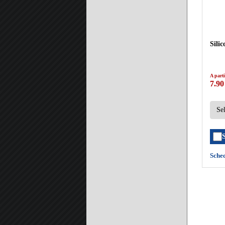
Sili
A parti
7.90
Sche