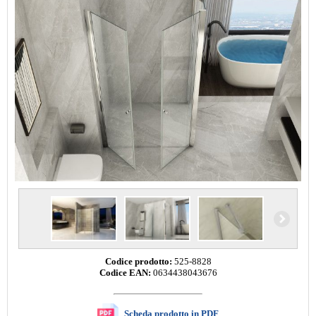
Codice prodotto:
525-8828
Codice EAN:
0634438043676
Scheda prodotto in PDF