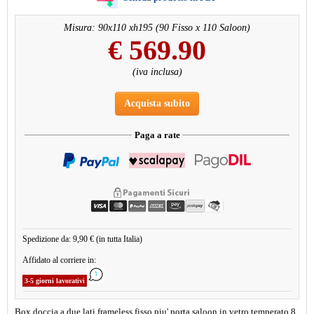
Misura: 90x110 xh195 (90 Fisso x 110 Saloon)
€
569.90
(iva inclusa)
Acquista subito
Paga a rate
Spedizione da: 9,90 € (in tutta Italia)
Affidato al corriere in:
3-5 giorni lavorativi
Box doccia a due lati frameless fisso piu' porta saloon in vetro temperato 8