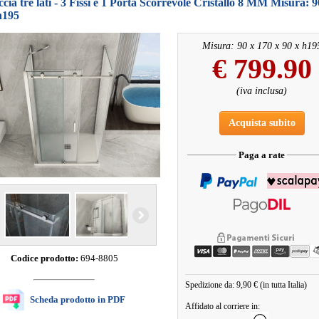
cia tre lati - 3 Fissi e 1 Porta Scorrevole Cristallo 8 MM Misura: 9
h195
Misura: 90 x 170 x 90 x h19
€
799.90
(iva inclusa)
Acquista subito
Paga a rate
Codice prodotto:
694-8805
Spedizione da: 9,90 € (in tutta Italia)
Scheda prodotto in PDF
Affidato al corriere in: