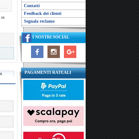
Contatti
Feedback dei clienti
 in
Segnala reclamo
I NOSTRI SOCIAL
PAGAMENTI RATEALI
RA