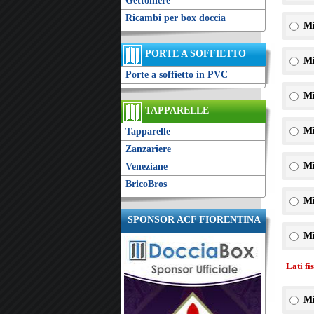
Gettoniere
Ricambi per box doccia
Mi
PORTE A SOFFIETTO
Mi
Porte a soffietto in PVC
Mi
TAPPARELLE
Mi
Tapparelle
Zanzariere
Mi
Veneziane
BricoBros
Mi
SPONSOR ACF FIORENTINA
Mi
Lati fi
Mi