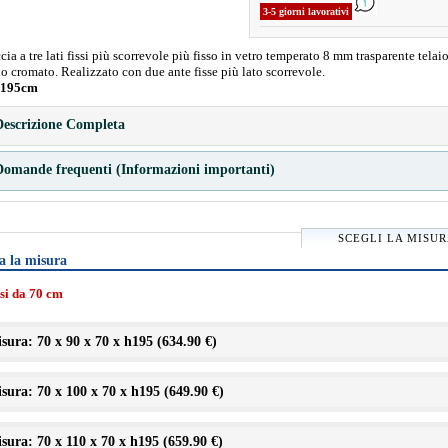
3-5 giorni lavorativi
ia a tre lati fissi più scorrevole più fisso in vetro temperato 8 mm trasparente telaio
o cromato. Realizzato con due ante fisse più lato scorrevole.
 195cm
escrizione Completa
omande frequenti (Informazioni importanti)
SCEGLI LA MISU
a la misura
ssi da 70 cm
sura: 70 x 90 x 70 x h195 (
634.90 €
)
sura: 70 x 100 x 70 x h195 (
649.90 €
)
sura: 70 x 110 x 70 x h195 (
659.90 €
)