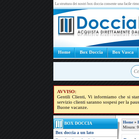
La struttura dei nostri box doccia consente una facile rimo
Home
Box Doccia
Box Vasca
AVVISO:
Gentili Clienti, Vi informiamo che si sta
servizio clienti saranno sospesi per la pau
Buone vacanze.
Home
»
BOX DOCCIA
Misura: 9
Box doccia a un lato