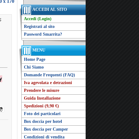
0 x 170
ACCEDI AL SITO
Accedi (Login)
5
Registrati al sito
Password Smarrita?
MENU
Home Page
Chi Siamo
Domande Frequenti (FAQ)
Iva agevolata e detrazioni
Prendere le misure
Guida Installazione
Spedizioni (9,90 €)
Foto dei particolari
Box doccia per hotel
Box doccia per Camper
Condizioni di vendita