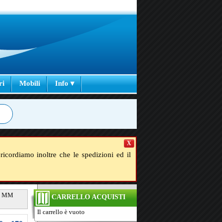
ri
Mobili
Info ▾
X
ricordiamo inoltre che le spedizioni ed il
o 8 MM
CARRELLO ACQUISTI
Il carrello è vuoto