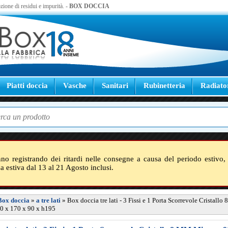
zione di residui e impurità. -
BOX DOCCIA
Piatti doccia
Vasche
Sanitari
Rubinetteria
Radiato
nno registrando dei ritardi nelle consegne a causa del periodo estivo, 
sa estiva dal 13 al 21 Agosto inclusi.
Box doccia
»
a tre lati
»
Box doccia tre lati - 3 Fissi e 1 Porta Scorrevole Cristall
0 x 170 x 90 x h195