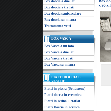
Box doc
Box doccia a due lati
x 90 x 
Box doccia a tre lati
Box doccia semicircolare
Box doccia su misura
Trattamento vetri
BOX VASCA
Box Vasca a un lato
Box Vasca a due lati
Box Vasca a tre lati
Box Vasca su misura
PIATTI DOCCIA E
VASCHE
Piatti in pietra (Solidstone)
Piatti doccia in ceramica
Piatti in resina ultraflat
Piatti Doccia in acrilico