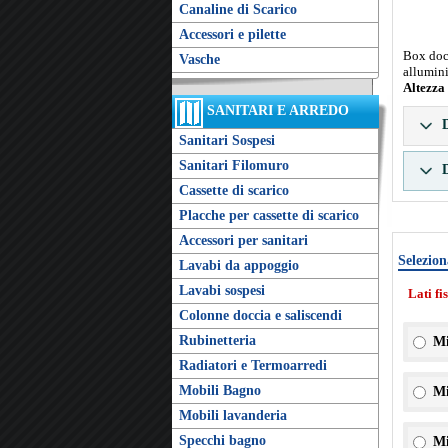
Canaline di Scarico
Accessori e pilette
Box docc
Vasche
allumini
Altezza
SANITARI E ARREDO
D
Sanitari Sospesi
Sanitari Filomuro
D
Cassette di scarico
Placche per cassette di scarico
Accessori per sanitari
Selezion
Lavabi da appoggio
Lavabi sospesi
Lati fi
Colonne doccia e saliscendi
Rubinetteria
Mi
Radiatori e Termoarredi
Mobili Bagno
Mi
Mobili lavanderia
Specchi bagno
Mi