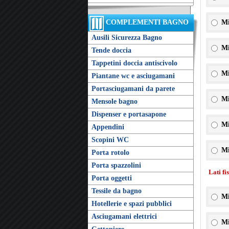
COMPLEMENTI BAGNO
Mi
Ausili Sicurezza Bagno
Mi
Tende doccia
Tappetini doccia antiscivolo
Mi
Piantane wc e asciugamani
Portasciugamani da parete
Mi
Mensole bagno
Dispenser e portasapone
Mi
Appendini
Scopini WC
Mi
Porta rotolo
Porta spazzolini
Lati fi
Porta oggetti
Tessile da bagno
Mi
Hotellerie e spazi pubblici
Asciugamani elettrici
Mi