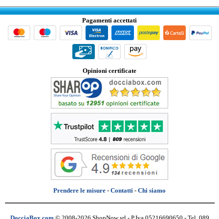
Pagamenti accettati
Opinioni certificate
Prendere le misure
-
Contatti
-
Chi siamo
DocciaBox.com
© 2008-2026 ShopNow srl - P.Iva 05216690650 - Tel. 089