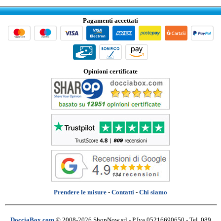
Pagamenti accettati
Opinioni certificate
Prendere le misure
-
Contatti
-
Chi siamo
DocciaBox.com
© 2008-2026 ShopNow srl - P.Iva 05216690650 - Tel. 089