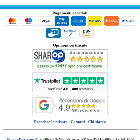
Pagamenti accettati
Opinioni certificate
Prendere le misure
-
Contatti
-
Chi siamo
DocciaBox.com
© 2008-2026 ShopNow srl - P.Iva 05216690650 - Tel. 089