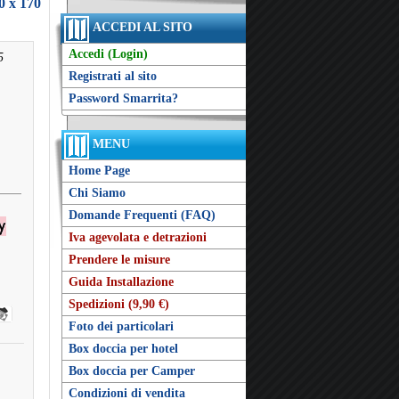
0 x 170
ACCEDI AL SITO
Accedi (Login)
5
Registrati al sito
Password Smarrita?
MENU
Home Page
Chi Siamo
Domande Frequenti (FAQ)
Iva agevolata e detrazioni
Prendere le misure
Guida Installazione
Spedizioni (9,90 €)
Foto dei particolari
Box doccia per hotel
Box doccia per Camper
Condizioni di vendita