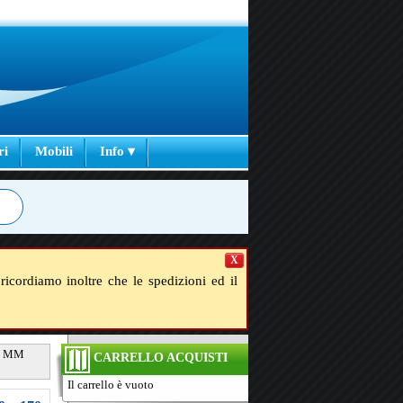
ri
Mobili
Info ▾
X
ricordiamo inoltre che le spedizioni ed il
o 8 MM
CARRELLO ACQUISTI
Il carrello è vuoto