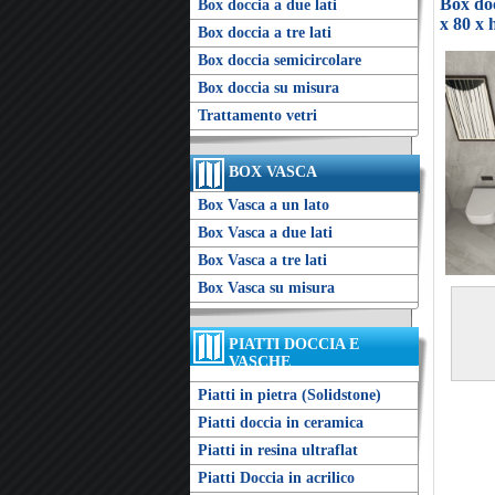
Box doc
Box doccia a due lati
x 80 x 
Box doccia a tre lati
Box doccia semicircolare
Box doccia su misura
Trattamento vetri
BOX VASCA
Box Vasca a un lato
Box Vasca a due lati
Box Vasca a tre lati
Box Vasca su misura
PIATTI DOCCIA E
VASCHE
Piatti in pietra (Solidstone)
Piatti doccia in ceramica
Piatti in resina ultraflat
Piatti Doccia in acrilico