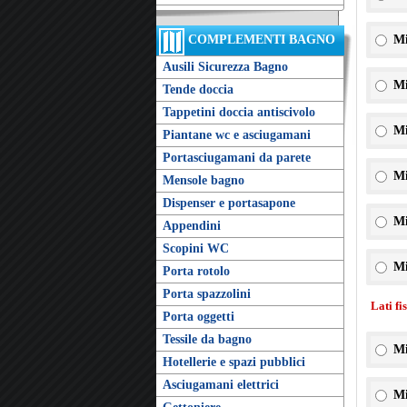
COMPLEMENTI BAGNO
Mi
Ausili Sicurezza Bagno
Mi
Tende doccia
Tappetini doccia antiscivolo
Mi
Piantane wc e asciugamani
Portasciugamani da parete
Mi
Mensole bagno
Dispenser e portasapone
Mi
Appendini
Scopini WC
Mi
Porta rotolo
Porta spazzolini
Lati fi
Porta oggetti
Tessile da bagno
Mi
Hotellerie e spazi pubblici
Asciugamani elettrici
Mi