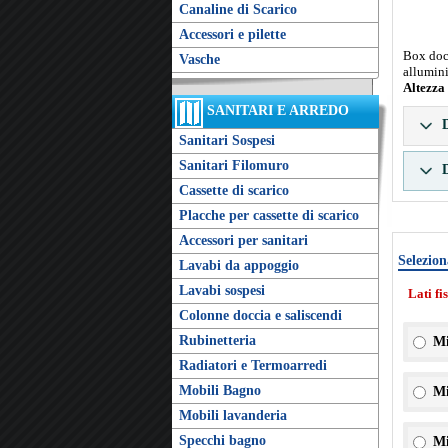
Canaline di Scarico
Accessori e pilette
Box docc
Vasche
allumini
Altezza
SANITARI E ARREDO
D
Sanitari Sospesi
Sanitari Filomuro
D
Cassette di scarico
Placche per cassette di scarico
Accessori per sanitari
Selezion
Lavabi da appoggio
Lavabi sospesi
Lati fi
Colonne doccia e saliscendi
Rubinetteria
Mi
Radiatori e Termoarredi
Mobili Bagno
Mi
Mobili lavanderia
Specchi bagno
Mi