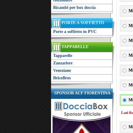
Gettoniere
Ricambi per box doccia
Mi
PORTE A SOFFIETTO
Mi
Porte a soffietto in PVC
Mi
TAPPARELLE
Mi
Tapparelle
Zanzariere
Mi
Veneziane
BricoBros
Mi
SPONSOR ACF FIORENTINA
Mi
Lati fi
Mi