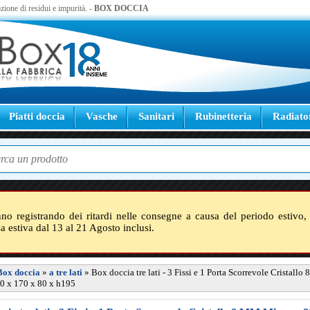
zione di residui e impurità. -
BOX DOCCIA
Piatti doccia
Vasche
Sanitari
Rubinetteria
Radiato
nno registrando dei ritardi nelle consegne a causa del periodo estivo, 
sa estiva dal 13 al 21 Agosto inclusi.
Box doccia
»
a tre lati
»
Box doccia tre lati - 3 Fissi e 1 Porta Scorrevole Cristall
0 x 170 x 80 x h195