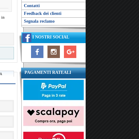
Contatti
Feedback dei clienti
 in
Segnala reclamo
I NOSTRI SOCIAL
PAGAMENTI RATEALI
RA