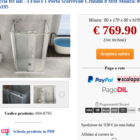
cia tre lati - 3 Fissi e 1 Porta Scorrevole Cristallo 8 MM Misura: 8
h195
Misura: 80 x 170 x 80 x h19
€
769.90
(iva inclusa)
Acquista subito
Paga a rate
Codice prodotto:
694-8795
Spedizione da: 9,90 € (in tutta Italia)
Scheda prodotto in PDF
Affidato al corriere in: