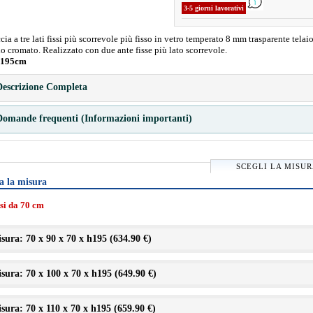
3-5 giorni lavorativi
ia a tre lati fissi più scorrevole più fisso in vetro temperato 8 mm trasparente telaio
o cromato. Realizzato con due ante fisse più lato scorrevole.
 195cm
escrizione Completa
omande frequenti (Informazioni importanti)
SCEGLI LA MISU
a la misura
ssi da 70 cm
sura: 70 x 90 x 70 x h195 (
634.90 €
)
sura: 70 x 100 x 70 x h195 (
649.90 €
)
sura: 70 x 110 x 70 x h195 (
659.90 €
)