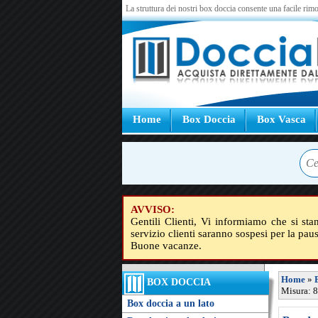
La struttura dei nostri box doccia consente una facile rimo
Home
Box Doccia
Box Vasca
AVVISO:
Gentili Clienti, Vi informiamo che si sta
servizio clienti saranno sospesi per la pau
Buone vacanze.
Home
»
BOX DOCCIA
Misura: 8
Box doccia a un lato