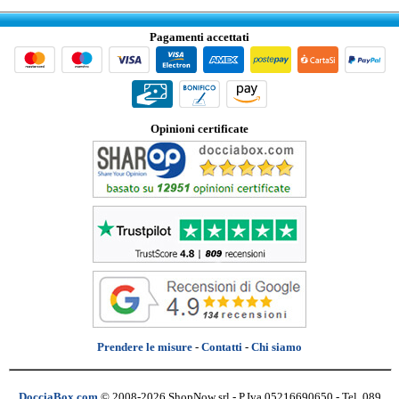
Pagamenti accettati
Opinioni certificate
Prendere le misure
-
Contatti
-
Chi siamo
DocciaBox.com
© 2008-2026 ShopNow srl - P.Iva 05216690650 - Tel. 089