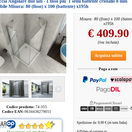
cia Angolare due lati - 1 fisso piu' 1 semi battente cristallo 8 mm
bile Misura: 80 (fisso) x 100 (battente) x195h
Misura: 80 (fisso) x 100 (batte
x195h
€
409.90
(iva inclusa)
Acquista subito
Paga a rate
Codice prodotto:
74-355
Codice EAN:
0634438279051
Spedizione da: 9,90 € (in tutta Italia)
Affidato al corriere in: