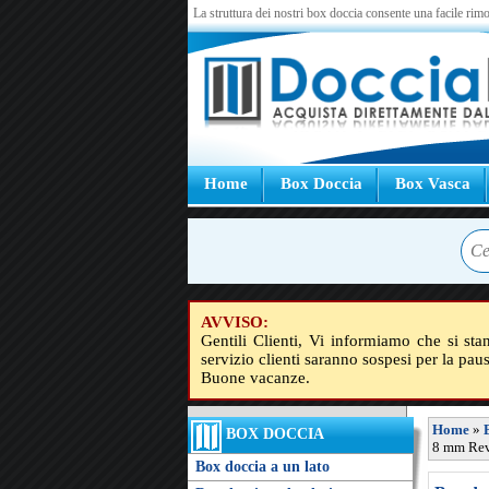
La struttura dei nostri box doccia consente una facile rimo
Home
Box Doccia
Box Vasca
AVVISO:
Gentili Clienti, Vi informiamo che si sta
servizio clienti saranno sospesi per la pau
Buone vacanze.
Home
»
BOX DOCCIA
8 mm Reve
Box doccia a un lato