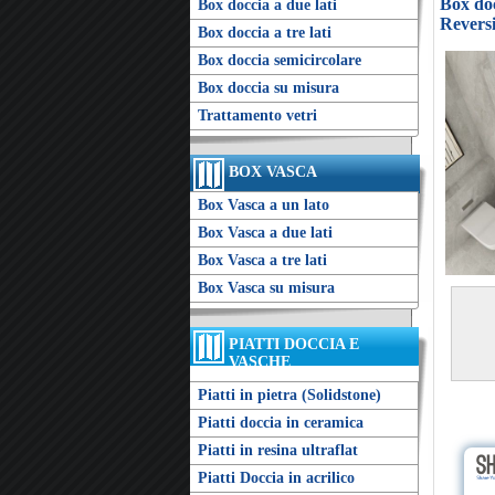
Box doc
Box doccia a due lati
Reversi
Box doccia a tre lati
Box doccia semicircolare
Box doccia su misura
Trattamento vetri
BOX VASCA
Box Vasca a un lato
Box Vasca a due lati
Box Vasca a tre lati
Box Vasca su misura
PIATTI DOCCIA E
VASCHE
Piatti in pietra (Solidstone)
Piatti doccia in ceramica
Piatti in resina ultraflat
Piatti Doccia in acrilico