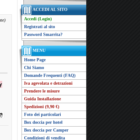
ACCEDI AL SITO
Accedi (Login)
nte)
Registrati al sito
Password Smarrita?
MENU
Home Page
Chi Siamo
Domande Frequenti (FAQ)
Iva agevolata e detrazioni
Prendere le misure
Guida Installazione
Spedizioni (9,90 €)
Foto dei particolari
Box doccia per hotel
Box doccia per Camper
Condizioni di vendita