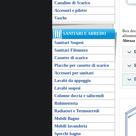
Canaline di Scarico
Accessori e pilette
Vasche
Box docc
SANITARI E ARREDO
allumini
Altezza
Sanitari Sospesi
Sanitari Filomuro
D
Cassette di scarico
I
Placche per cassette di scarico
Accessori per sanitari
D
Lavabi da appoggio
Lavabi sospesi
Colonne doccia e saliscendi
Rubinetteria
Radiatori e Termoarredi
Mobili Bagno
Mobili lavanderia
Specchi bagno