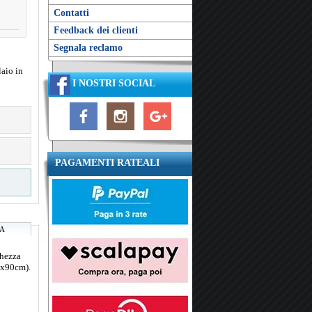
Contatti
Feedback dei clienti
Segnala reclamo
laio in
I NOSTRI SOCIAL
PAGAMENTI RATEALI
RA
ghezza
0x90cm).