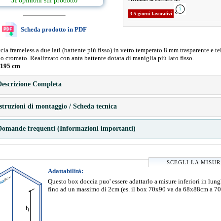
opinioni sul prodotto
51
3-5 giorni lavorativi
Scheda prodotto in PDF
ia frameless a due lati (battente più fisso) in vetro temperato 8 mm trasparente e te
o cromato. Realizzato con anta battente dotata di maniglia più lato fisso.
 195 cm
escrizione Completa
struzioni di montaggio / Scheda tecnica
omande frequenti (Informazioni importanti)
SCEGLI LA MISU
Adattabilità:
Questo box doccia puo' essere adattarlo a misure inferiori in lun
fino ad un massimo di 2cm (es. il box 70x90 va da 68x88cm a 7