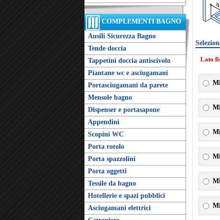
COMPLEMENTI BAGNO
Ausili Sicurezza Bagno
Selezion
Tende doccia
Lato f
Tappetini doccia antiscivolo
Piantane wc e asciugamani
Mi
Portasciugamani da parete
Mensole bagno
Mi
Dispenser e portasapone
Appendini
Mi
Scopini WC
Porta rotolo
Mi
Porta spazzolini
Porta oggetti
Mi
Tessile da bagno
Hotellerie e spazi pubblici
Mi
Asciugamani elettrici