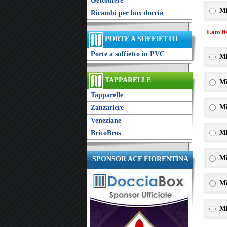
Gettoniere
Mi
Ricambi per box doccia
Lato f
PORTE A SOFFIETTO
Porte a soffietto in PVC
Mi
TAPPARELLE
Mi
Tapparelle
Mi
Zanzariere
Veneziane
Mi
BricoBros
Mi
SPONSOR ACF FIORENTINA
Mi
Mi