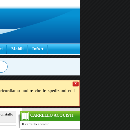
ri
Mobili
Info ▾
X
ricordiamo inoltre che le spedizioni ed il
cristallo
CARRELLO ACQUISTI
Il carrello è vuoto