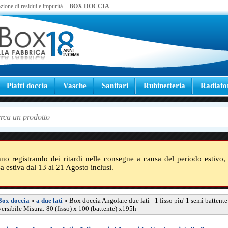
zione di residui e impurità. -
BOX DOCCIA
Piatti doccia
Vasche
Sanitari
Rubinetteria
Radiato
nno registrando dei ritardi nelle consegne a causa del periodo estivo, 
sa estiva dal 13 al 21 Agosto inclusi.
Box doccia
»
a due lati
»
Box doccia Angolare due lati - 1 fisso piu' 1 semi battente 
rsibile Misura: 80 (fisso) x 100 (battente) x195h