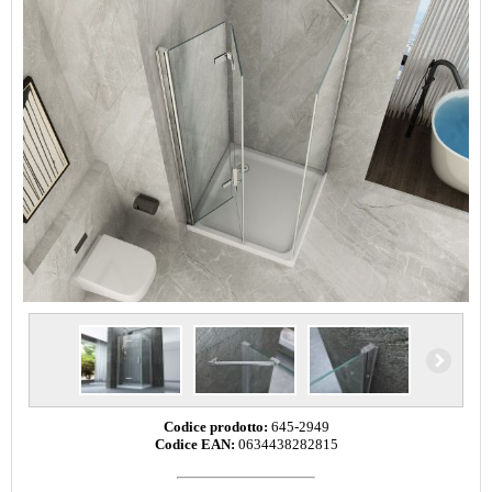
Codice prodotto:
645-2949
Codice EAN:
0634438282815